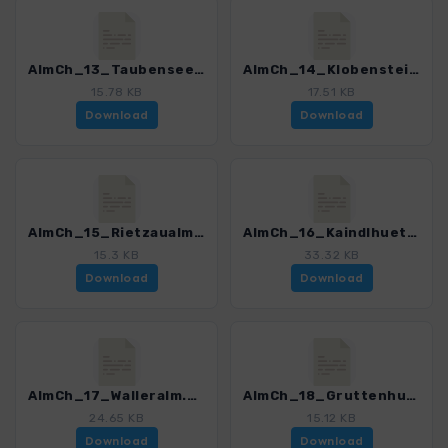
AlmCh_13_Taubenseehaus.gpx
AlmCh_14_Klobenstein.gpx
15.78 KB
17.51 KB
Download
Download
AlmCh_15_Rietzaualm.gpx
AlmCh_16_Kaindlhuette.gpx
15.3 KB
33.32 KB
Download
Download
AlmCh_17_Walleralm.gpx
AlmCh_18_Gruttenhuette.gpx
24.65 KB
15.12 KB
Download
Download