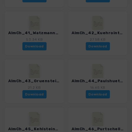
AlmCh_41_Watzmannhaus.gpx
AlmCh_42_Kuehroint.gpx
53.34 KB
27.58 KB
Download
Download
AlmCh_43_Gruenstein.gpx
AlmCh_44_Paulshuette.gpx
21.2 KB
16.65 KB
Download
Download
AlmCh_45_Kehlsteinhaus.gpx
AlmCh_46_Purtschellerhaus.gpx