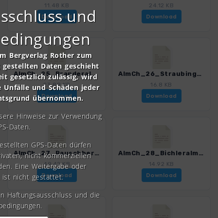
11.48 KB
24.12 KB
sschluss und
Download
Download
bedingungen
om Bergverlag Rother zum
gestellten Daten geschieht
AlmCh_25_Branderalm.gpx
AlmCh_26_Straubinger Haus.gpx
it gesetzlich zulässig, wird
23.88 KB
16.8 KB
e Unfälle und Schäden jeder
Download
Download
chtsgrund übernommen.
nsere Hinweise zur Verwendung
PS-Daten.
gestellten GPS-Daten dürfen
AlmCh_27_Rauschberghaus.gpx
AlmCh_28_Bichleralm.gpx
rivaten, nicht kommerziellen
49.42 KB
14.92 KB
den. Eine Weitergabe oder
Download
Download
 ist nicht gestattet.
en Haftungsausschluss und die
bedingungen.