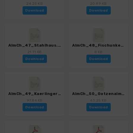
24.25 KB
20.89 KB
Download
Download
AlmCh_47_Stahlhaus.gpx
AlmCh_48_Fischunkelalm.gpx
21.71 KB
8 KB
Download
Download
AlmCh_49_Kaerlinger Haus.gpx
AlmCh_50_Gotzenalm.gpx
97.84 KB
63.25 KB
Download
Download