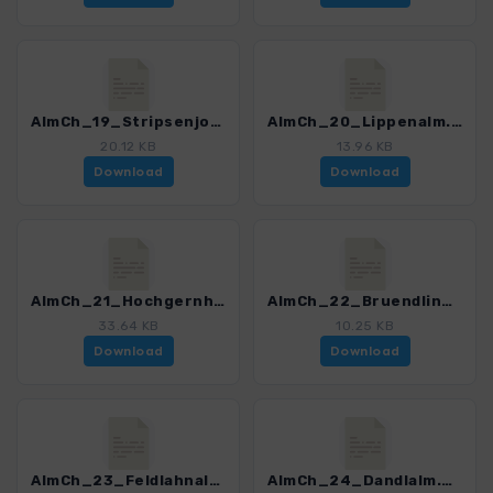
AlmCh_19_Stripsenjochhaus.gpx
AlmCh_20_Lippenalm.gpx
20.12 KB
13.96 KB
Download
Download
AlmCh_21_Hochgernhaus.gpx
AlmCh_22_Bruendlingalm.gpx
33.64 KB
10.25 KB
Download
Download
AlmCh_23_Feldlahnalm.gpx
AlmCh_24_Dandlalm.gpx