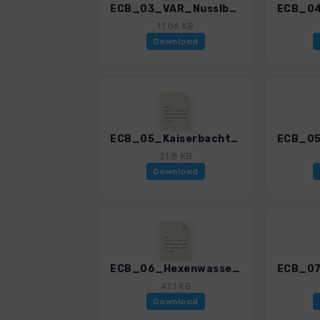
ECB_03_VAR_Nusslberg_3201_1.gpx
11.06 KB
Download
ECB_05_Kaiserbachtal_3201_1.gpx
21.8 KB
Download
ECB_06_Hexenwasser_3201_1.gpx
47.1 KB
Download