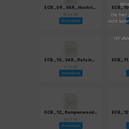
Bitt
ECB_09_VAR_Hochries_Fußaufstieg_3201_1.gpx
Die hier
8.46 KB
nicht komm
Download
Ich ak
ECB_10_VAR_Ratzingerhoehe_3201_1.gpx
6.79 KB
Download
ECB_12_Kampenwand_3201_1.gpx
24.11 KB
Download