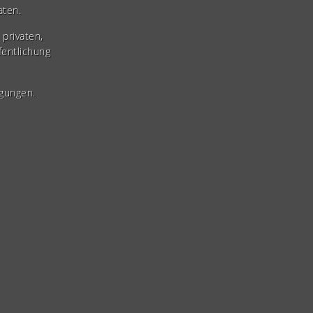
aten.
privaten,
fentlichung
gungen.