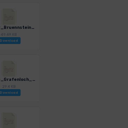
ECB_02_Bruennstein_3201_1.gpx
49.49 KB
Download
ECB_03_Grafenloch_Nusslberg_3201_1.gpx
29.4 KB
Download