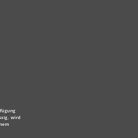
rfügung
ssig, wird
inem