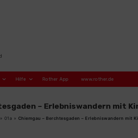
d
Hilfe
Rother App
www.rother.de
esgaden – Erlebniswandern mit Kin
»
01a
»
Chiemgau – Berchtesgaden – Erlebniswandern mit Ki