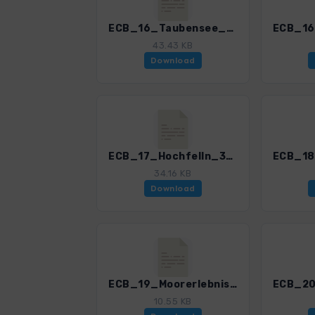
ECB_16_Taubensee_3201_1.gpx
43.43 KB
Download
ECB_17_Hochfelln_3201_1.gpx
34.16 KB
Download
ECB_19_Moorerlebnisweg_Inzell_3201_1.gpx
10.55 KB