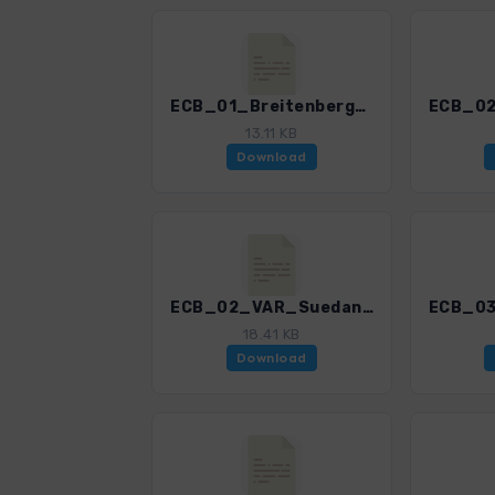
ECB_01_Breitenberghaus_3201_1.gpx
13.11 KB
Download
ECB_02_VAR_Suedanstieg_Bruennstein_3201_1.gpx
18.41 KB
Download