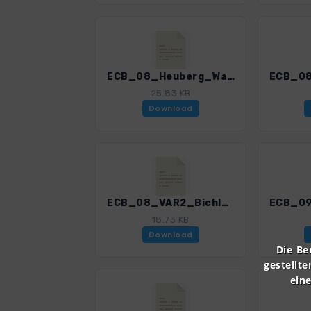
ECB_08_Heuberg_Wasserwand_3201_1.gpx
25.83 KB
Download
ECB_08_VAR2_Bichleralm_Heuberg_Wasserwand_3201_1.gpx
18.73 KB
Download
Die Be
gestellte
ein