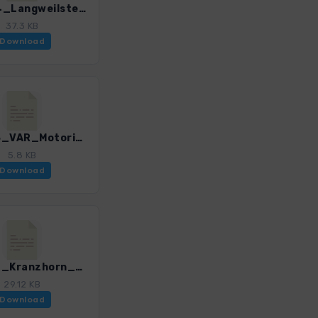
ECB_04_Langweilsteg_3201_1.gpx
37.3 KB
Download
ECB_05_VAR_Motorikpfad_Kaiserbachtal_3201_1.gpx
5.8 KB
Download
ECB_07_Kranzhorn_3201_1.gpx
29.12 KB
Download