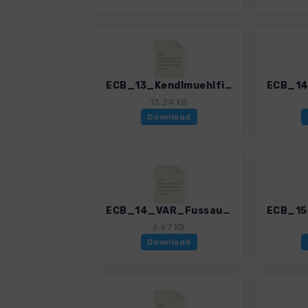
ECB_13_Kendlmuehlfilze_3201_1.gpx
13.24 KB
Download
ECB_14_VAR_Fussaufstieg_Bergwalderlebnisweg_Staffen_3201_1.gpx
6.67 KB
Download