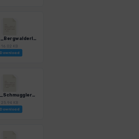
ECB_14_Bergwalderlebnisweg_Staffen_3201_1.gpx
16.02 KB
Download
ECB_15_Schmugglerweg_3201_1.gpx
25.94 KB
Download