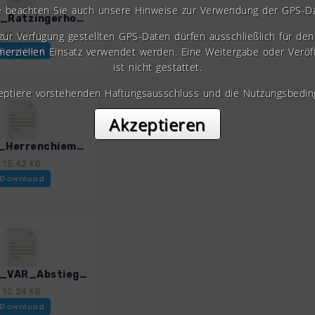
e beachten Sie auch unsere Hinweise zur Verwendung der GPS-D
ECB_10_Ratzingerhoehe_3201_1.gpx
 zur Verfügung gestellten GPS-Daten dürfen ausschließlich für den 
13.41 KB
erziellen Einsatz verwendet werden. Eine Weitergabe oder Veröf
Download
ist nicht gestattet.
zeptiere vorstehenden Haftungsausschluss und die Nutzungsbedin
Akzeptieren
ECB_11_Herrenchiemsee_3201_1.gpx
15.42 KB
Download
ECB_12_VAR_Abstieg_Wanderparkplatz_Aigen_Kampenwand_3201_1.gpx
10.24 KB
Download