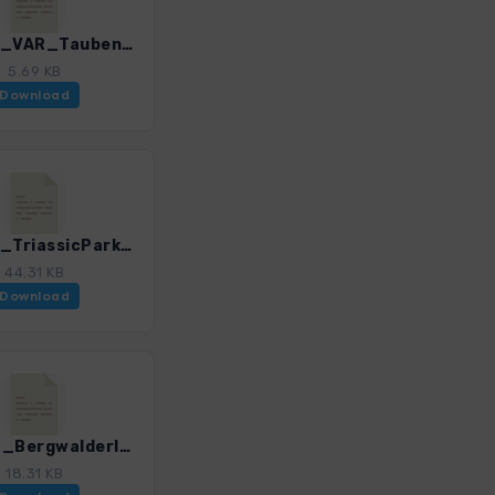
ECB_16_VAR_Taubensee_3201_1.gpx
5.69 KB
Download
ECB_18_TriassicPark_3201_1.gpx
44.31 KB
Download
ECB_20_Bergwalderlebnispfad_Frillensee_3201_1.gpx
18.31 KB