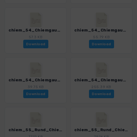
chiem_54_Chiemgau_HW_4_4329_4.gpx
chiem_54_Chiemgau_HW_5_4329_4.gpx
57.3 KB
55.79 KB
Download
Download
chiem_54_Chiemgau_HW_6_4329_4.gpx
chiem_54_Chiemgau_HW_gesamt_4329_4.gpx
39.75 KB
255.39 KB
Download
Download
chiem_55_Rund_Chiemsee_1_4329_4.gpx
chiem_55_Rund_Chiemsee_2_4329_4.gpx
77.12 KB
79.16 KB