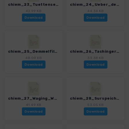
chiem_23_Tuettensee_4329_4.gpx
chiem_24_Ueber_den_Hochberg_4329_4.gpx
42.99 KB
44.34 KB
Download
Download
chiem_25_Demmelfilzen_4329_4.gpx
chiem_26_Tachinger_See_4329_4.gpx
48.09 KB
33.38 KB
Download
Download
chiem_27_Waging_Wonneberg_4329_4.gpx
chiem_28_Surspeicher_4329_4.gpx
41.49 KB
53.05 KB
Download
Download