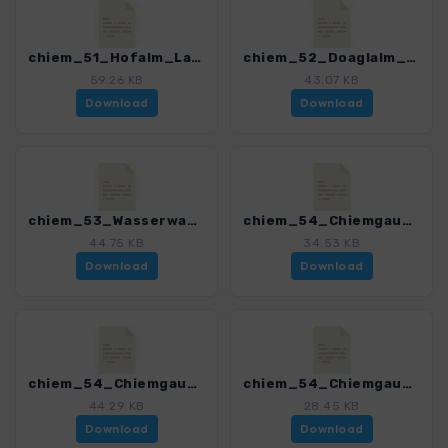
chiem_51_Hofalm_Laubenstein_4329_4.gpx
chiem_52_Doaglalm_Karkopf_4329_4.gpx
59.26 KB
43.07 KB
Download
Download
chiem_53_Wasserwand_4329_4.gpx
chiem_54_Chiemgau_HW_1_4329_4.gpx
44.75 KB
34.53 KB
Download
Download
chiem_54_Chiemgau_HW_2_4329_4.gpx
chiem_54_Chiemgau_HW_3_4329_4.gpx
44.29 KB
28.45 KB
Download
Download