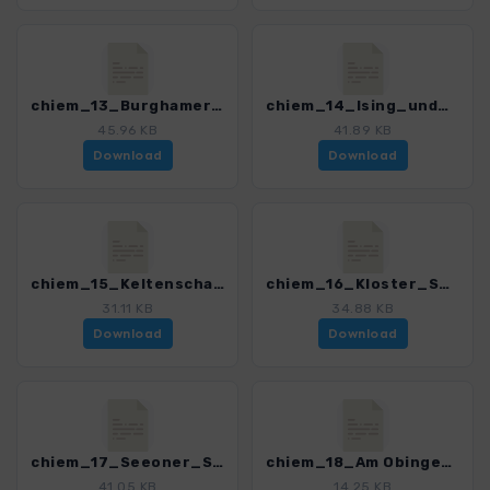
chiem_13_Burghamer_Filzen_4329_4.gpx
chiem_14_Ising_und_Castrum_4329_4.gpx
45.96 KB
41.89 KB
Download
Download
chiem_15_Keltenschanze_4329_4.gpx
chiem_16_Kloster_Seeon_4329_4.gpx
31.11 KB
34.88 KB
Download
Download
chiem_17_Seeoner_Seenplatte_4329_4.gpx
chiem_18_Am Obinger See_4329_4.gpx
41.05 KB
14.25 KB