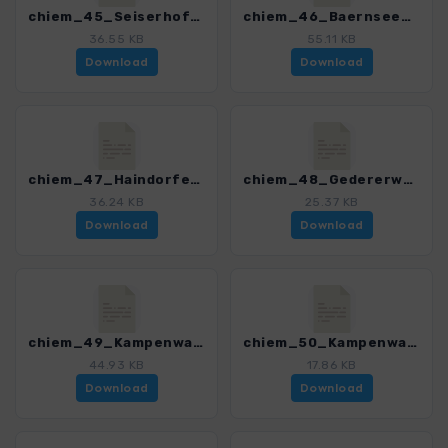
chiem_45_Seiserhof_Herrenalm_4329_4.gpx
chiem_46_Baernsee_Bernau_4329_4.gpx
36.55 KB
55.11 KB
Download
Download
chiem_47_Haindorfer_Berg_4329_4.gpx
chiem_48_Gedererwand_4329_4.gpx
36.24 KB
25.37 KB
Download
Download
chiem_49_Kampenwand_Norden_4329_4.gpx
chiem_50_Kampenwand_Rundtour_4329_4.gpx
44.93 KB
17.86 KB
Download
Download