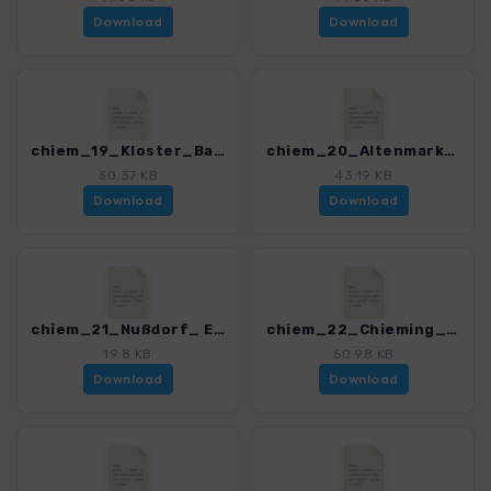
Download
Download
chiem_19_Kloster_Baumburg_4329_4.gpx
chiem_20_Altenmarkt_4329_4.gpx
30.37 KB
43.19 KB
Download
Download
chiem_21_Nußdorf_ Eglsee_4329_4.gpx
chiem_22_Chieming_Moos_4329_4.gpx
19.8 KB
50.98 KB
Download
Download