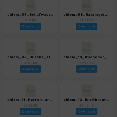
chiem_07_Schafwaschener_Bucht_4329_4.gpx
chiem_08_Ratzinger_Hoehe_4329_4.gpx
36.7 KB
52.49 KB
Download
Download
chiem_09_Durchs_stille_Priental_4329_4.gpx
chiem_10_Irschener_Winkel_4329_4.gpx
41.87 KB
39.93 KB
Download
Download
chiem_11_Herren_und_Fraueninsel_4329_4.gpx
chiem_12_Breitbrunn_Gstadt_4329_4.gpx
27.42 KB
23.42 KB
Download
Download