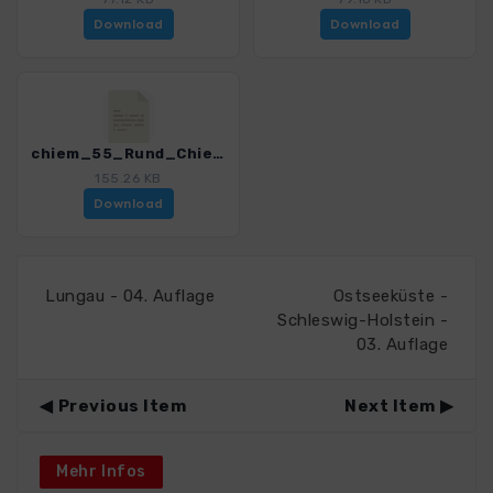
Download
Download
chiem_55_Rund_Chiemsee_gesamt_4329_4.gpx
155.26 KB
Download
Lungau - 04. Auflage
Ostseeküste -
Schleswig-Holstein -
03. Auflage
Previous Item
Next Item
Mehr Infos