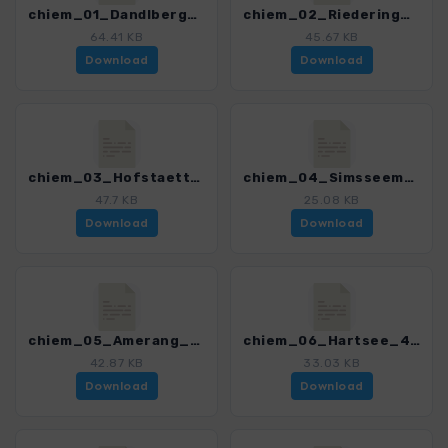
chiem_01_Dandlberg_4329_4.gpx
chiem_02_Riedering_Pietzenkirchen_4329_4.gpx
64.41 KB
45.67 KB
Download
Download
chiem_03_Hofstaetter_See_4329_4.gpx
chiem_04_Simsseemoos_Hirnsberg_4329_4.gpx
47.7 KB
25.08 KB
Download
Download
chiem_05_Amerang_Meilham_4329_4.gpx
chiem_06_Hartsee_4329_4.gpx
42.87 KB
33.03 KB
Download
Download