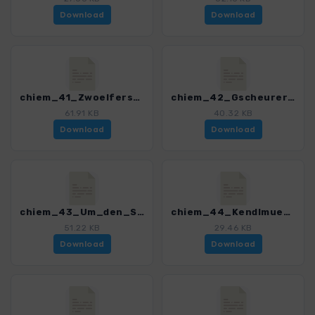
Download
Download
chiem_41_Zwoelferspitz_4329_4.gpx
chiem_42_Gscheurerwand_4329_4.gpx
61.91 KB
40.32 KB
Download
Download
chiem_43_Um_den_Staffen_4329_4.gpx
chiem_44_Kendlmuehlfilzen_4329_4.gpx
51.22 KB
29.46 KB
Download
Download