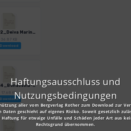
CinTe_12_Deiva Marina-Framura.gpx
36.87 KB
Download
Haftungsausschluss und
CinTe_14_Bonassola-Levanto.gpx
Nutzungsbedingungen
17.68 KB
Download
nützung aller vom Bergverlag Rother zum Download zur Ve
n Daten geschieht auf eigenes Risiko. Soweit gesetzlich zulä
e Haftung für etwaige Unfälle und Schäden jeder Art aus ke
Rechtsgrund übernommen.