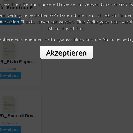
e beachten Sie auch unsere Hinweise zur Verwendung der GPS-D
CinTe_16_Rundtour Pilgerhospiz Soviore.gpx
 zur Verfügung gestellten GPS-Daten dürfen ausschließlich für den 
47.57 KB
erziellen Einsatz verwendet werden. Eine Weitergabe oder Veröf
Download
ist nicht gestattet.
zeptiere vorstehenden Haftungsausschluss und die Nutzungsbedin
Akzeptieren
CinTe_18_Bivio Pignone-Soviore.gpx
55.06 KB
Download
CinTe_20_Foce di Dosso-Soviore.gpx
37.34 KB
Download