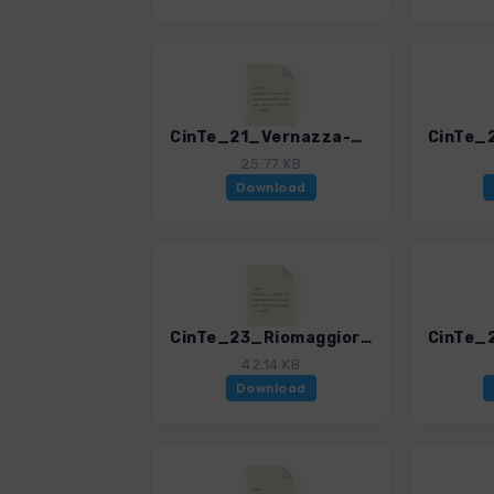
CinTe_21_Vernazza-Corniglia.gpx
25.77 KB
Download
CinTe_23_Riomaggiore-Corniglia.gpx
42.14 KB
Download