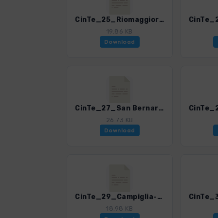
CinTe_25_Riomaggiore - Colle del Telegrafo.gpx
19.86 KB
Download
CinTe_27_San Bernardino-Monte Galera-Colle del Telegrafo.gpx
26.73 KB
Download
CinTe_29_Campiglia-Portovenere.gpx
18.98 KB