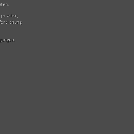
aten.
privaten,
fentlichung
gungen.