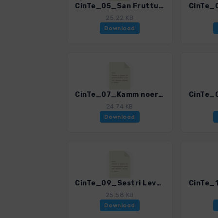
CinTe_05_San Fruttuoso-Portofino.gpx
25.22 KB
Download
CinTe_07_Kamm noerdlich von Montallegro.gpx
24.74 KB
Download
CinTe_09_Sestri Levante-Punta Manara-Monte Castello.gpx
25.58 KB
Download