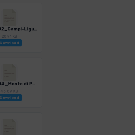
CinTe_02_Campi-Ligurischer Hoehenweg.gpx
20.91 KB
Download
CinTe_04_Monte di Portofino.gpx
43.89 KB
Download