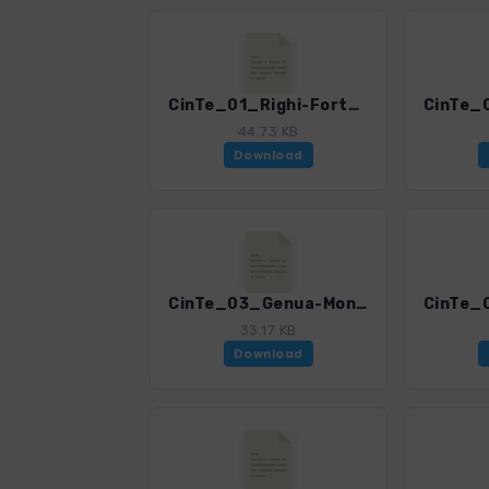
CinTe_01_Righi-Forte Diamante.gpx
44.73 KB
Download
CinTe_03_Genua-Monte Moro-Nervi.gpx
33.17 KB
Download