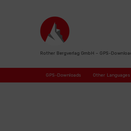
Zum
Inhalt
springen
Rother Bergverlag GmbH – GPS-Downloa
GPS-Downloads
Other Languages