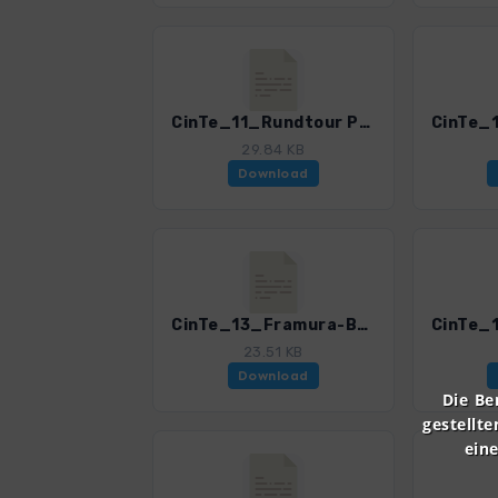
CinTe_11_Rundtour Passo del Bracco.gpx
29.84 KB
Download
CinTe_13_Framura-Bonassola.gpx
23.51 KB
Download
Die Be
gestellte
ein