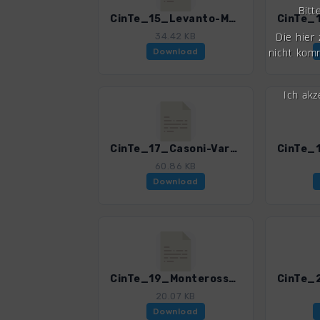
Bitt
CinTe_15_Levanto-Monterosso.gpx
Die hier
34.42 KB
nicht komm
Download
Ich ak
CinTe_17_Casoni-Varatal.gpx
60.86 KB
Download
CinTe_19_Monterosso-Vernazza.gpx
20.07 KB
Download