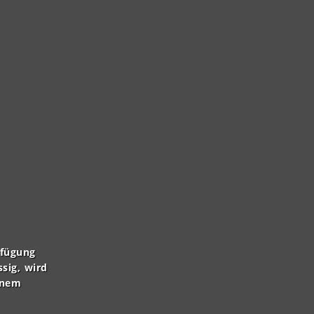
rfügung
ssig, wird
inem