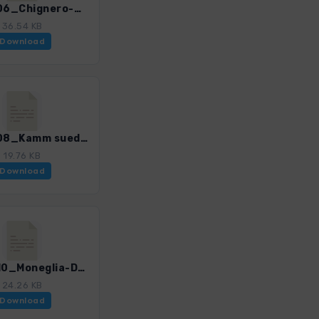
CinTe_06_Chignero-Ruta.gpx
36.54 KB
Download
CinTe_08_Kamm suedlich von Montallegro.gpx
19.76 KB
Download
CinTe_10_Moneglia-Deiva Marina.gpx
24.26 KB
Download