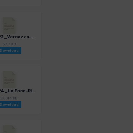
CinTe_22_Vernazza-Ricco del Golfo.gpx
37.7 KB
Download
CinTe_24_La Foce-Riomaggiore.gpx
30.44 KB
Download