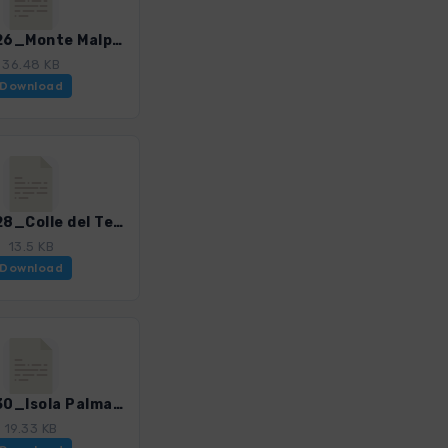
CinTe_26_Monte Malpertuso.gpx
36.48 KB
Download
CinTe_28_Colle del Telegrafo-Palestra Verde-Campiglia.gpx
13.5 KB
Download
CinTe_30_Isola Palmaria.gpx
19.33 KB