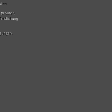
aten.
privaten,
fentlichung
gungen.