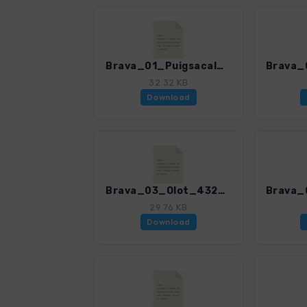
Brava_01_Puigsacalm_4328_4.gpx
32.32 KB
Download
Brava_03_Olot_4328_4.gpx
29.76 KB
Download