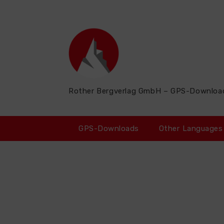
Zum
Inhalt
springen
Rother Bergverlag GmbH – GPS-Downloa
GPS-Downloads
Other Languages