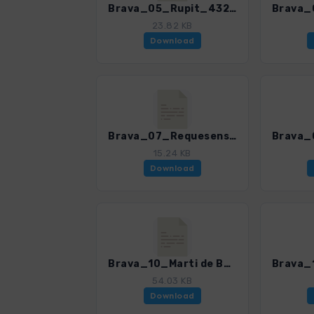
Brava_05_Rupit_4328_4.gpx
23.82 KB
Download
Brava_07_Requesens_4328_4.gpx
15.24 KB
Download
Brava_10_Marti de Baussitges_4328_4.gpx
54.03 KB
Download