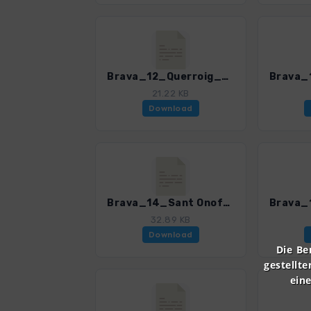
Brava_12_Querroig_4328_4.gpx
21.22 KB
Download
Brava_14_Sant Onofre_4328_4.gpx
32.89 KB
Download
Die Be
gestellte
ein