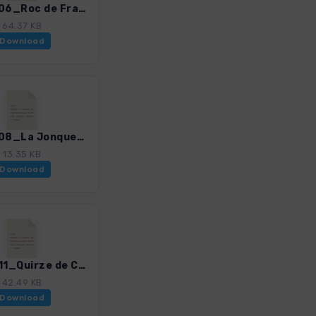
Brava_06_Roc de Frausa_4328_4.gpx
64.37 KB
Download
Brava_08_La Jonquera_4328_4.gpx
13.35 KB
Download
Brava_11_Quirze de Colera_4328_4.gpx
42.49 KB
Download