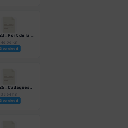
Brava_23_Port de la Selva_Llanca_4328_4.gpx
46.06 KB
Download
Brava_25_Cadaques_Cala Tavallera_4328_4.gpx
39.64 KB
Download