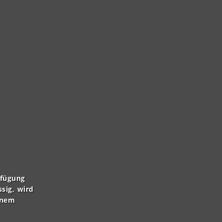
rfügung
ssig, wird
inem