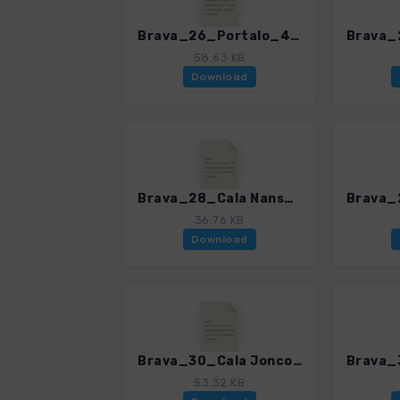
Brava_26_Portalo_4328_4.gpx
58.63 KB
Download
Brava_28_Cala Nans_4328_4.gpx
36.76 KB
Download
Brava_30_Cala Joncols_4328_4.gpx
53.32 KB