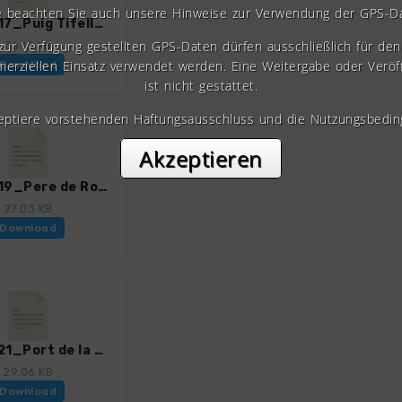
e beachten Sie auch unsere Hinweise zur Verwendung der GPS-D
Brava_17_Puig Tifell_4328_4.gpx
 zur Verfügung gestellten GPS-Daten dürfen ausschließlich für den 
36.13 KB
erziellen Einsatz verwendet werden. Eine Weitergabe oder Veröf
Download
ist nicht gestattet.
zeptiere vorstehenden Haftungsausschluss und die Nutzungsbedin
Akzeptieren
Brava_19_Pere de Rodes_4328_4.gpx
27.03 KB
Download
Brava_21_Port de la Selva_4328_4.gpx
29.06 KB
Download