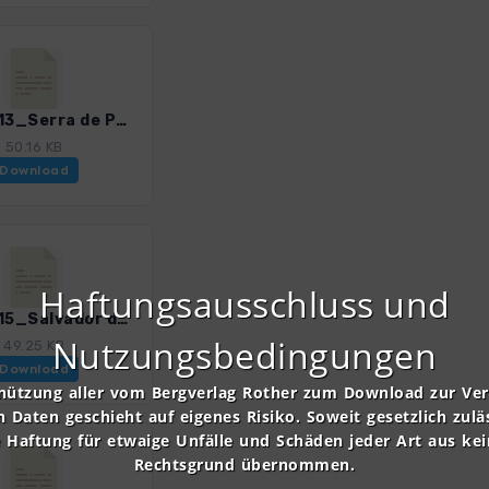
Brava_13_Serra de Pau_4328_4.gpx
50.16 KB
Download
Haftungsausschluss und
Brava_15_Salvador de Saverdera_4328_4.gpx
Nutzungsbedingungen
49.25 KB
Download
nützung aller vom Bergverlag Rother zum Download zur Ve
n Daten geschieht auf eigenes Risiko. Soweit gesetzlich zulä
e Haftung für etwaige Unfälle und Schäden jeder Art aus ke
Rechtsgrund übernommen.