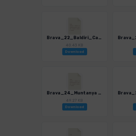
Brava_22_Baldiri_Cala Tavallera_4328_4.gpx
40.43 KB
Download
Brava_24_Muntanya de Verdera_4328_4.gpx
49.27 KB
Download