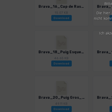
Bitt
Brava_16_Cap de Ras_4328_4.gpx
Die hier
15.07 KB
nicht komm
Download
Ich ak
Brava_18_Puig Esquers_4328_4.gpx
46.65 KB
Download
Brava_20_Puig Gros_4328_4.gpx
49.11 KB
Download