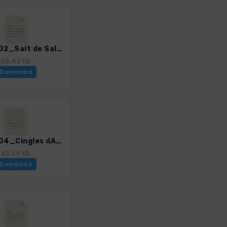
Brava_02_Salt de Sallent_4328_4.gpx
58.82 KB
Download
Brava_04_Cingles dAiats_4328_4.gpx
42.49 KB
Download