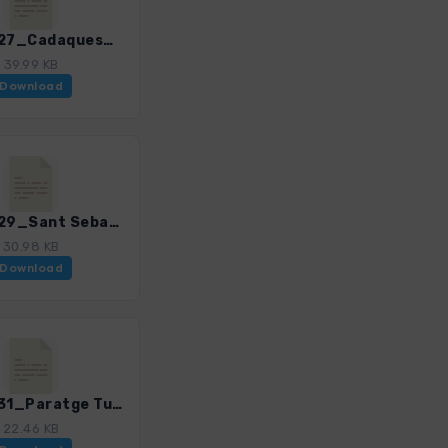
Brava_27_Cadaques_Puig Ferral_4328_4.gpx
39.99 KB
Download
Brava_29_Sant Sebastia_4328_4.gpx
30.98 KB
Download
Brava_31_Paratge Tudela_4328_4.gpx
22.46 KB