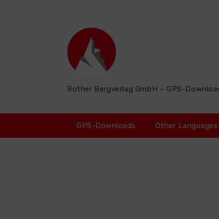
Zum
Inhalt
springen
Rother Bergverlag GmbH – GPS-Downloa
GPS-Downloads
Other Languages