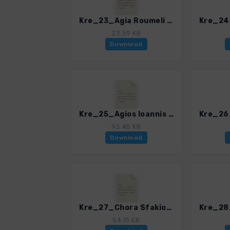
Kre_23_Agia Roumeli - Kasko_4947_3.gpx
23.59 KB
Download
Kre_25_Agios Ioannis - Agios Pavlos_4947_3.gpx
95.45 KB
Download
Kre_27_Chora Sfakion - Loutro_4947_3.gpx
54.15 KB