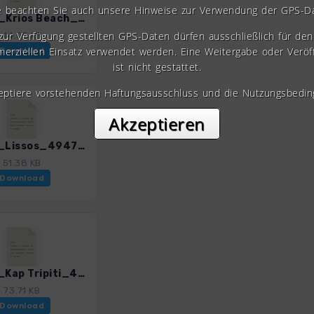
e beachten Sie auch unsere Hinweise zur Verwendung der GPS-D
Kre_14_Krios Beach_4947_3.gpx
 zur Verfügung gestellten GPS-Daten dürfen ausschließlich für den 
44.05 KB
erziellen Einsatz verwendet werden. Eine Weitergabe oder Veröf
Download
ist nicht gestattet.
zeptiere vorstehenden Haftungsausschluss und die Nutzungsbedin
Akzeptieren
Kre_16_Lissos_4947_3.gpx
51.38 KB
Download
Kre_18_Kap Tripiti_4947_3.gpx
73.71 KB
Download