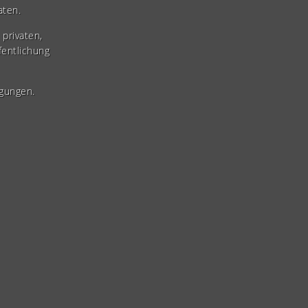
aten.
privaten,
fentlichung
gungen.