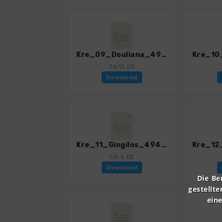
Kre_09_Douliana_4947_3.gpx
36.15 KB
Download
Kre_11_Gingilos_4947_3.gpx
58.6 KB
Download
Die Be
gestellte
ein