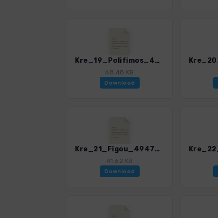
Kre_19_Polifimos_4947_3.gpx
68.48 KB
Download
Kre_21_Figou_4947_3.gpx
41.62 KB
Download