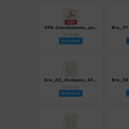
GPS-Coordonnees_points de depart_GR_Crete_4947_3.pdf
29.71 KB
Download
Kre_02_Rodopou_4947_3.gpx
69.95 KB
Download