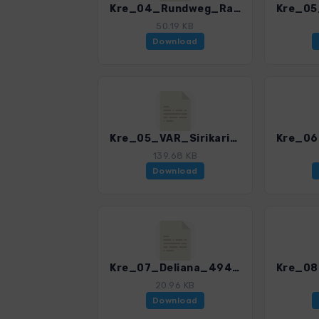
Kre_04_Rundweg_Ravdoucha_4947_3.gpx
50.19 KB
Download
Kre_05_VAR_Sirikari_4947_3.gpx
139.68 KB
Download
Kre_07_Deliana_4947_3.gpx
20.96 KB
Download