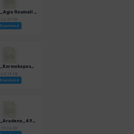
Kre_24_Agia Roumeli - Loutro_4947_3.gpx
62.27 KB
Download
Kre_26_Kormokopos_4947_3.gpx
64.74 KB
Download
Kre_28_Aradena_4947_3.gpx
72.96 KB