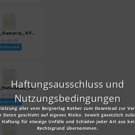
Kre_10_Samaria_4947_3.gpx
46.44 KB
Download
Haftungsausschluss und
Kre_12_Melindaou_4947_3.gpx
Nutzungsbedingungen
81.15 KB
Download
nützung aller vom Bergverlag Rother zum Download zur Ve
n Daten geschieht auf eigenes Risiko. Soweit gesetzlich zulä
e Haftung für etwaige Unfälle und Schäden jeder Art aus ke
Rechtsgrund übernommen.