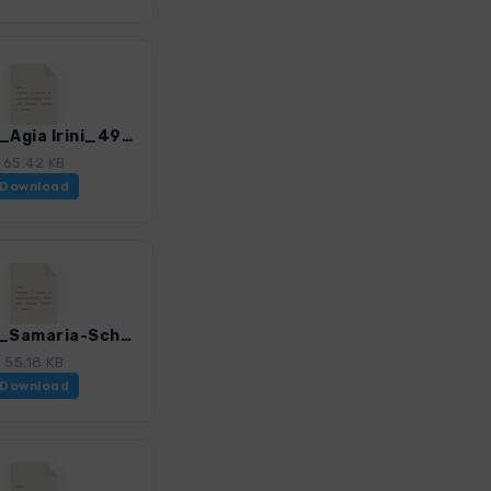
Kre_20_Agia Irini_4947_3.gpx
65.42 KB
Download
Kre_22_Samaria-Schnuppertour_4947_3.gpx
55.18 KB
Download