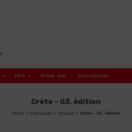
d
Hilfe
Rother App
www.rother.de
Crète – 03. édition
Home
»
Downloads
»
français
»
Crète – 03. édition