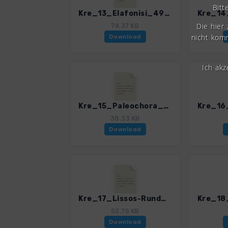
Bitt
Kre_13_Elafonisi_4947_3.gpx
Die hier
74.37 KB
nicht komm
Download
Ich ak
Kre_15_Paleochora_4947_3.gpx
38.33 KB
Download
Kre_17_Lissos-Rundweg_4947_3.gpx
52.75 KB
Download