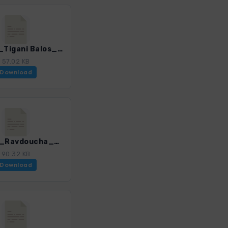
Kre_01_Tigani Balos_4947_3.gpx
57.02 KB
Download
Kre_03_Ravdoucha_4947_3.gpx
90.32 KB
Download