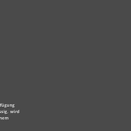
rfügung
ssig, wird
inem