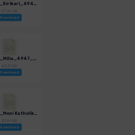
Kre_05_Sirikari_4947_3.gpx
57.06 KB
Download
Kre_06_Milia_4947_3.gpx
63.11 KB
Download
Kre_08_Moni Katholiko_4947_3.gpx
27.91 KB
Download