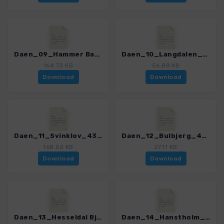
Daen_09_Hammer Bakker_4352_3.gpx
Daen_10_Langdalen_4352_3.gpx
164.73 KB
56.88 KB
Download
Download
Daen_11_Svinklov_4352_3.gpx
Daen_12_Bulbjerg_4352_3.gpx
168.02 KB
27.11 KB
Download
Download
Daen_13_Hesseldal Bjerg_4352_3.gpx
Daen_14_Hanstholm_4352_3.gpx