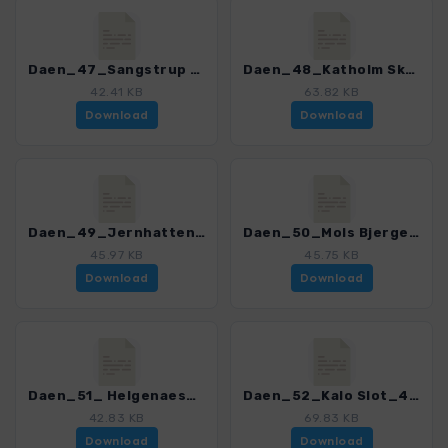
Daen_47_Sangstrup Klint_4352_3.gpx
Daen_48_Katholm Skov_4352_3.gpx
42.41 KB
63.82 KB
Download
Download
Daen_49_Jernhatten_4352_3.gpx
Daen_50_Mols Bjerge_4352_3.gpx
45.97 KB
45.75 KB
Download
Download
Daen_51_ Helgenaes_4352_3.gpx
Daen_52_Kalo Slot_4352_3.gpx
42.83 KB
69.83 KB
Download
Download