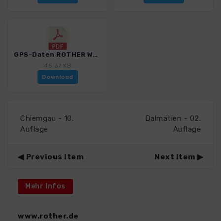
GPS-Daten ROTHER WF Daenemark - Juetland_Hinweise_4352_3.pdf
45.37 KB
Download
Chiemgau - 10.
Dalmatien - 02.
Auflage
Auflage
Previous Item
Next Item
Mehr Infos
www.rother.de