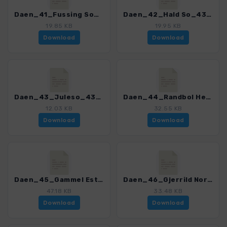
Daen_41_Fussing So_4352_3.gpx
Daen_42_Hald So_4352_3.gpx
19.85 KB
19.95 KB
Download
Download
Daen_43_Juleso_4352_3.gpx
Daen_44_Randbol Hede_4352_3.gpx
12.03 KB
32.55 KB
Download
Download
Daen_45_Gammel Estrup_4352_3.gpx
Daen_46_Gjerrild Nordstrand_4352_3.gpx
47.18 KB
33.48 KB
Download
Download