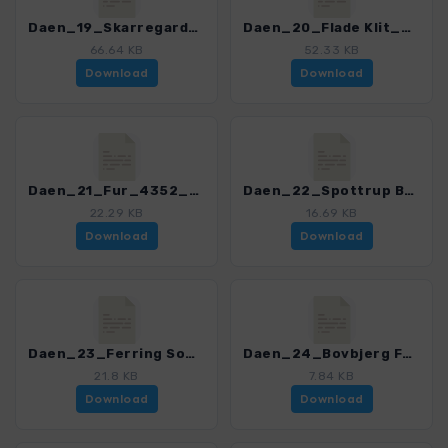
Daen_19_Skarregard_4352_3.gpx
Daen_20_Flade Klit_4352_3.gpx
66.64 KB
52.33 KB
Download
Download
Daen_21_Fur_4352_3.gpx
Daen_22_Spottrup Borg_4352_3.gpx
22.29 KB
16.69 KB
Download
Download
Daen_23_Ferring So_4352_3.gpx
Daen_24_Bovbjerg Fur_4352_3.gpx
21.8 KB
7.84 KB
Download
Download