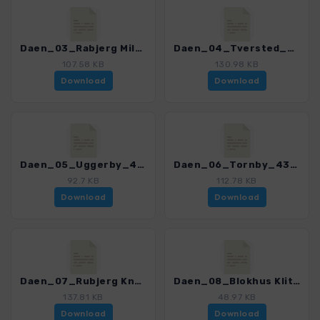
Daen_03_Rabjerg Mile_4352_3.gpx
Daen_04_Tversted_4352_3.gpx
107.58 KB
130.98 KB
Download
Download
Daen_05_Uggerby_4352_3.gpx
Daen_06_Tornby_4352_3.gpx
92.7 KB
112.78 KB
Download
Download
Daen_07_Rubjerg Knude_4352_3.gpx
Daen_08_Blokhus Klitplantage_4352_3.gpx
137.81 KB
48.97 KB
Download
Download