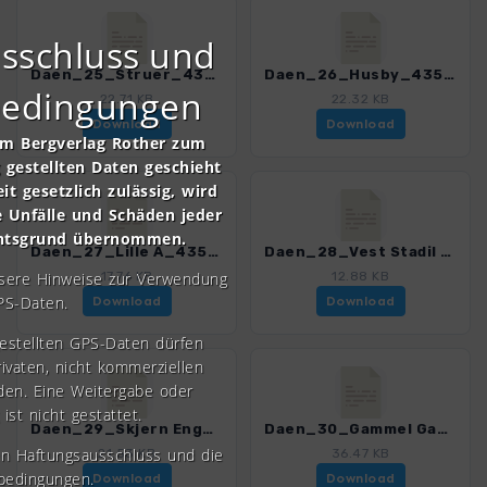
sschluss und
Daen_25_Struer_4352_3.gpx
Daen_26_Husby_4352_3.gpx
bedingungen
22.71 KB
22.32 KB
Download
Download
om Bergverlag Rother zum
gestellten Daten geschieht
it gesetzlich zulässig, wird
e Unfälle und Schäden jeder
chtsgrund übernommen.
Daen_27_Lille A_4352_3.gpx
Daen_28_Vest Stadil Fjord_4352_3.gpx
nsere Hinweise zur Verwendung
17.76 KB
12.88 KB
PS-Daten.
Download
Download
gestellten GPS-Daten dürfen
rivaten, nicht kommerziellen
den. Eine Weitergabe oder
 ist nicht gestattet.
Daen_29_Skjern Enge_4352_3.gpx
Daen_30_Gammel Gab_4352_3.gpx
en Haftungsausschluss und die
21.53 KB
36.47 KB
bedingungen.
Download
Download