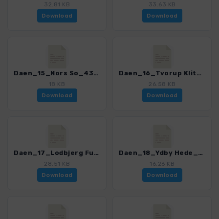
32.81 KB
33.63 KB
Download
Download
Daen_15_Nors So_4352_3.gpx
Daen_16_Tvorup Klitplantage_4352_3.gpx
18 KB
26.58 KB
Download
Download
Daen_17_Lodbjerg Fur_4352_3.gpx
Daen_18_Ydby Hede_4352_3.gpx
28.51 KB
16.26 KB
Download
Download