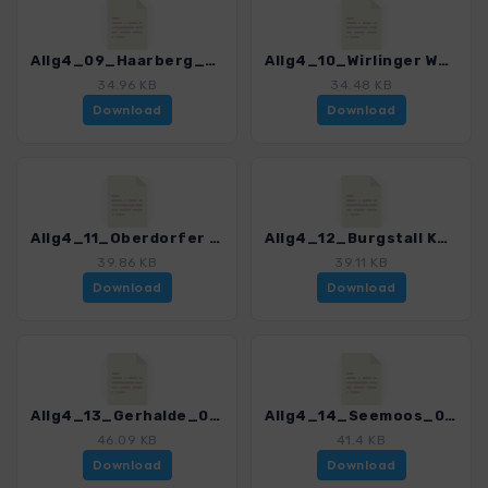
Allg4_09_Haarberg_0245_1.gpx
Allg4_10_Wirlinger Wald_0245_1.gpx
34.96 KB
34.48 KB
Download
Download
Allg4_11_Oberdorfer Wald_0245_1.gpx
Allg4_12_Burgstall Kenels_0245_1.gpx
39.86 KB
39.11 KB
Download
Download
Allg4_13_Gerhalde_0245_1.gpx
Allg4_14_Seemoos_0245_1.gpx
46.09 KB
41.4 KB
Download
Download