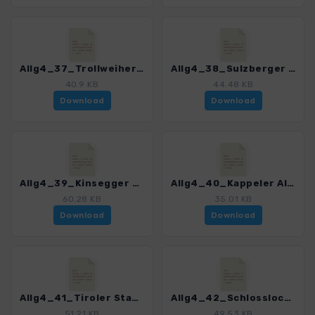
Allg4_37_Trollweiher_0245_1.gpx
Allg4_38_Sulzberger Weiher_0245_1.gpx
40.9 KB
44.48 KB
Download
Download
Allg4_39_Kinsegger Weiher_0245_1.gpx
Allg4_40_Kappeler Alm_0245_1.gpx
60.28 KB
35.01 KB
Download
Download
Allg4_41_Tiroler Stadl_0245_1.gpx
Allg4_42_Schlossloch_0245_1.gpx
51.21 KB
49.53 KB