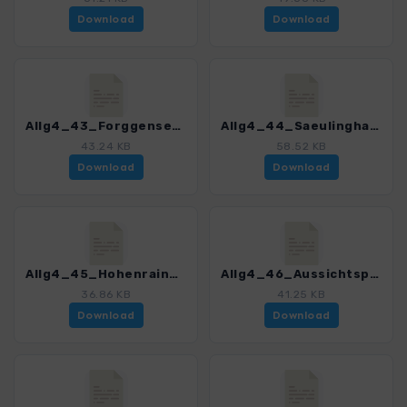
Download
Download
Allg4_43_Forggensee und Poellatschlucht_0245_1.gpx
Allg4_44_Saeulinghaus_0245_1.gpx
43.24 KB
58.52 KB
Download
Download
Allg4_45_Hohenrain_0245_1.gpx
Allg4_46_Aussichtspunkt Bock_0245_1.gpx
36.86 KB
41.25 KB
Download
Download