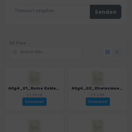
52 files
Allg4_01_Ruine Kalden_0245_1.gpx
Allg4_02_Ehwiesmuehle_0245_1.gpx
34.66 KB
39.6 KB
Download
Download