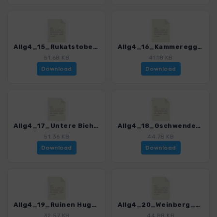
Allg4_15_Rukatstobel_0245_1.gpx
Allg4_16_Kammereggalp_0245_1.gpx
51.68 KB
41.18 KB
Download
Download
Allg4_17_Untere Bichler Alp_0245_1.gpx
Allg4_18_Gschwender Horn_0245_1.gpx
51.36 KB
44.78 KB
Download
Download
Allg4_19_Ruinen Hugofels und Rothenfels_0245_1.gpx
Allg4_20_Weinberg_0245_1.gpx
32.57 KB
44.88 KB