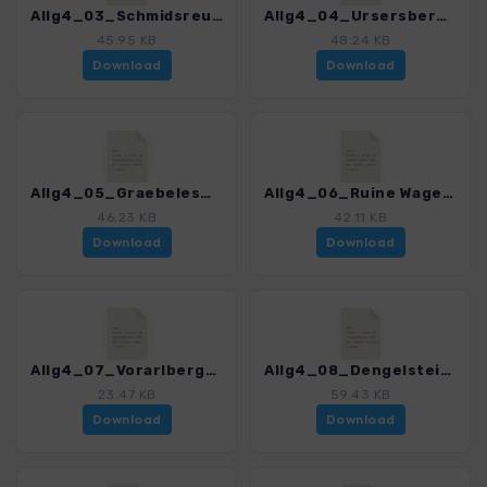
Allg4_03_Schmidsreutener Windrad_0245_1.gpx
Allg4_04_Ursersberg_0245_1.gpx
45.95 KB
48.24 KB
Download
Download
Allg4_05_Graebelesmuehle_0245_1.gpx
Allg4_06_Ruine Wagegg_0245_1.gpx
46.23 KB
42.11 KB
Download
Download
Allg4_07_Vorarlberger Graeber_0245_1.gpx
Allg4_08_Dengelstein_0245_1.gpx
23.47 KB
59.43 KB
Download
Download