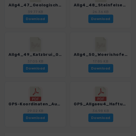
Allg4_47_Geologische Orgeln_0245_1.gpx
Allg4_48_Steinfelsen_0245_1.gpx
39.77 KB
26.36 KB
Download
Download
Allg4_49_Katzbrui_0245_1.gpx
Allg4_50_Woerishofener Wald_0245_1.gpx
37.05 KB
17.85 KB
Download
Download
GPS-Koordinaten_Ausgangspunkte_WF_Allgaeu 4_0245_1.pdf
GPS_Allgaeu4_Haftungsausschluss-Nutzungsbedingungen-Hinweise_0245_1.pdf
29.02 KB
36.98 KB
Download
Download