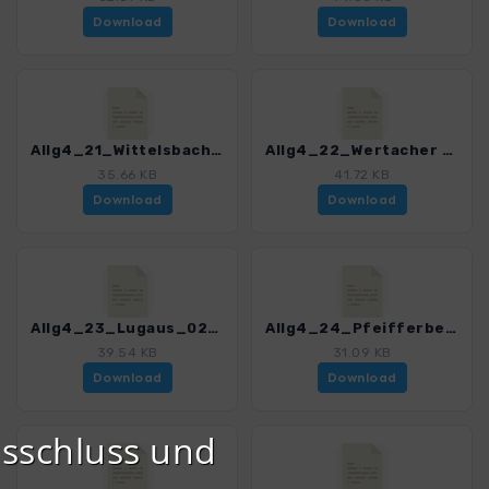
Download
Download
Allg4_21_Wittelsbacher Hoehe_0245_1.gpx
Allg4_22_Wertacher Hoernle_0245_1.gpx
35.66 KB
41.72 KB
Download
Download
Allg4_23_Lugaus_0245_1.gpx
Allg4_24_Pfeifferberg_0245_1.gpx
39.54 KB
31.09 KB
Download
Download
sschluss und