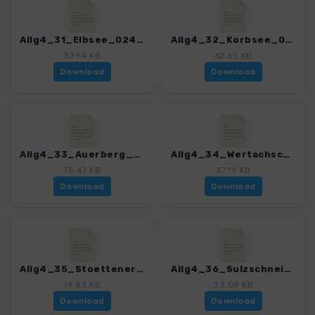
Allg4_31_Elbsee_0245_1.gpx
Allg4_32_Korbsee_0245_1.gpx
37.94 KB
62.65 KB
Download
Download
Allg4_33_Auerberg_0245_1.gpx
Allg4_34_Wertachschlucht_0245_1.gpx
75.47 KB
37.19 KB
Download
Download
Allg4_35_Stoettener Moor_0245_1.gpx
Allg4_36_Sulzschneider Forst_0245_1.gpx
19.83 KB
33.08 KB
Download
Download