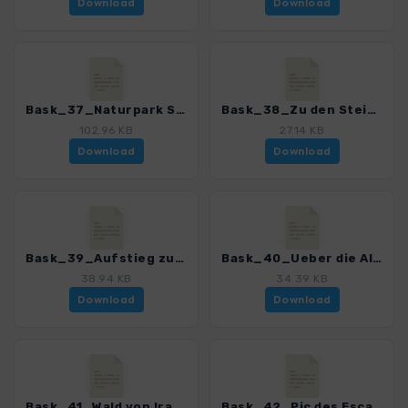
Download
Download
Bask_37_Naturpark Senorio de Bertiz_0252_1.gpx
Bask_38_Zu den Steinkreisen von Elorrieta_0252_1.gpx
102.96 KB
27.14 KB
Download
Download
Bask_39_Aufstieg zum Mendiaundi_0252_1.gpx
Bask_40_Ueber die Altos de Abodi_0252_1.gpx
38.94 KB
34.39 KB
Download
Download
Bask_41_Wald von Irati und auf den Okabe_0252_1.gpx
Bask_42_Pic des Escaliers und den Arthanolatze_0252_1.gpx