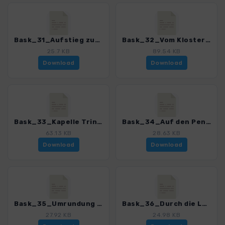
Bask_31_Aufstieg zum Mirador de Lazkua_0252_1.gpx
Bask_32_Vom Kloster Iranzu auf den Dulanz_0252_1.gpx
25.7 KB
89.54 KB
Download
Download
Bask_33_Kapelle Trinidad de Iturgoyen_0252_1.gpx
Bask_34_Auf den Pena del Fraile_0252_1.gpx
63.13 KB
28.63 KB
Download
Download
Bask_35_Umrundung der Roscas de Fitero_0252_1.gpx
Bask_36_Durch die Lumbier-Schlucht_0252_1.gpx
27.92 KB
24.98 KB