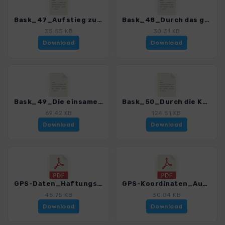
Bask_47_Aufstieg zur verlassenen Ermita de Zuberoa_0252_1.gpx
Bask_48_Durch das geheimisvolle Belabarce-Tal_0252_1.gpx
35.55 KB
30.31 KB
Download
Download
Bask_49_Die einsame Schlucht von Ehujarre_0252_1.gpx
Bask_50_Durch die Kartlandschaft von Larra_0252_1.gpx
69.42 KB
124.51 KB
Download
Download
GPS-Daten_Haftungsausschluss-Nutzungsbedingungen_WF_Baskenland_0252_1.pdf
GPS-Koordinaten_Ausgangspunkte_WF_Baskenland_0252_1.pdf
45.75 KB
30.04 KB
Download
Download