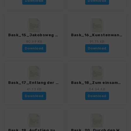
Download
Download
Bask_15_Jakobsweg von Donostia nach Orio_0252_1.gpx
Bask_16_Kuestenwanderung um den Jaizkibel_0252_1.gpx
80.99 KB
91.75 KB
Download
Download
Bask_17_Entlang der Steilkueste am Kap Higuer_0252_1.gpx
Bask_18_Zum einsamen Stausee von Ibardin_0252_1.gpx
41.73 KB
34.54 KB
Download
Download
Bask_19_Aufstieg zum San Cristobal_0252_1.gpx
Bask_20_Durch den Wald von Izki_0252_1.gpx