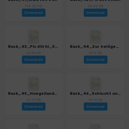
113.33 KB
30.82 KB
Download
Download
Bask_43_Pic dOrhi_0252_1.gpx
Bask_44_Zur heiligen Quelle von Ahuezki_0252_1.gpx
26.91 KB
39.9 KB
Download
Download
Bask_45_Huegellandschaft um Aussurucqs_0252_1.gpx
Bask_46_Schlucht und Haengebruecke von Holzarte_0252_1.gpx
34.71 KB
51.14 KB
Download
Download