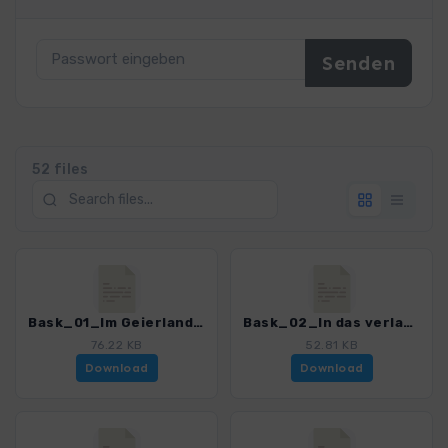
52 files
Bask_01_Im Geierland von Valderejo_0252_1.gpx
Bask_02_In das verlassene Dorf von Ribera_0252_1.gpx
76.22 KB
52.81 KB
Download
Download