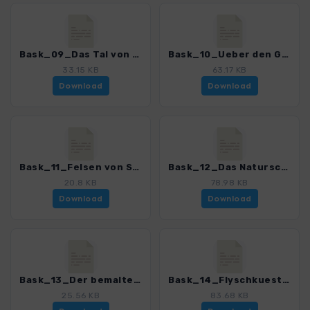
Bask_09_Das Tal von Mendiola_0252_1.gpx
Bask_10_Ueber den Grat des Oriol_0252_1.gpx
33.15 KB
63.17 KB
Download
Download
Bask_11_Felsen von San Juan de Gaztelugatxe_0252_1.gpx
Bask_12_Das Naturschauspiel von Urdaibai_0252_1.gpx
20.8 KB
78.98 KB
Download
Download
Bask_13_Der bemalte Wald von Oma_0252_1.gpx
Bask_14_Flyschkueste von Deba nach Zumaia_0252_1.gpx
25.56 KB
83.68 KB