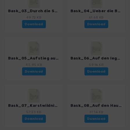
Bask_03_Durch die Schlucht von Santa Ana_0252_1.gpx
Bask_04_Ueber die Burbonas Huegel_0252_1.gpx
49.72 KB
61.68 KB
Download
Download
Bask_05_Aufstieg auf den Oketa_0252_1.gpx
Bask_06_Auf den legendaeren Gipfel der Gorbeia_0252_1.gpx
45.85 KB
59.16 KB
Download
Download
Bask_07_Karstwildnis noerdlich von Artaun_0252_1.gpx
Bask_08_Auf den Hausberg von Urkiola_0252_1.gpx
57.23 KB
31.14 KB
Download
Download