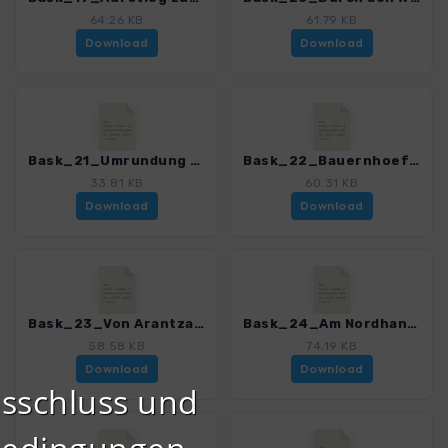
64.26 KB
61.79 KB
Download
Download
Bask_21_Umrundung der soila_0252_1.gpx
Bask_22_Bauernhoefe im Naturpark Aizkorri Aratz_0252_1.gpx
33.81 KB
60.31 KB
Download
Download
Bask_23_Von Arantzazu zur Ermita de Urbia_0252_1.gpx
Bask_24_Am Nordhang des Aizkorri-Massivs_0252_1.gpx
58.58 KB
74.19 KB
Download
Download
sschluss und