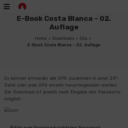
Zum
Inhalt
springen
E-Book Costa Blanca – 02.
Auflage
Home
»
Downloads
»
02a
»
E-Book Costa Blanca – 02. Auflage
Es können entweder alle GPX zusammen in einer ZIP-
Datei oder jede GPX einzeln heruntergeladen werden.
Der Download ist jeweils nach Eingabe des Passworts
möglich.
0267
Bitte zum Download richtiges Passwort