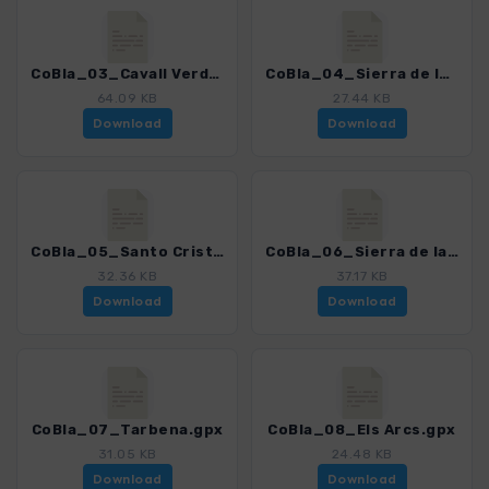
CoBla_03_Cavall Verd.gpx
CoBla_04_Sierra de la Forada.gpx
64.09 KB
27.44 KB
Download
Download
CoBla_05_Santo Cristo.gpx
CoBla_06_Sierra de la Safor.gpx
32.36 KB
37.17 KB
Download
Download
CoBla_07_Tarbena.gpx
CoBla_08_Els Arcs.gpx
31.05 KB
24.48 KB
Download
Download