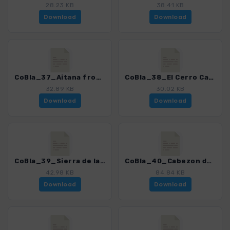
28.23 KB
38.41 KB
Download
Download
CoBla_37_Aitana from Partagas.gpx
CoBla_38_El Cerro Castell.gpx
32.89 KB
30.02 KB
Download
Download
CoBla_39_Sierra de la Grana.gpx
CoBla_40_Cabezon de Oro.gpx
42.98 KB
84.84 KB
Download
Download