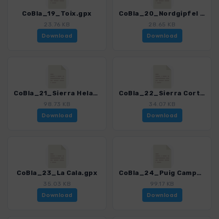
CoBla_19_Toix.gpx
CoBla_20_Nordgipfel Sierra Helada.gpx
23.76 KB
28.65 KB
Download
Download
CoBla_21_Sierra Helada Kammwanderung.gpx
CoBla_22_Sierra Cortina.gpx
98.73 KB
34.07 KB
Download
Download
CoBla_23_La Cala.gpx
CoBla_24_Puig Campana.gpx
35.03 KB
99.17 KB
Download
Download