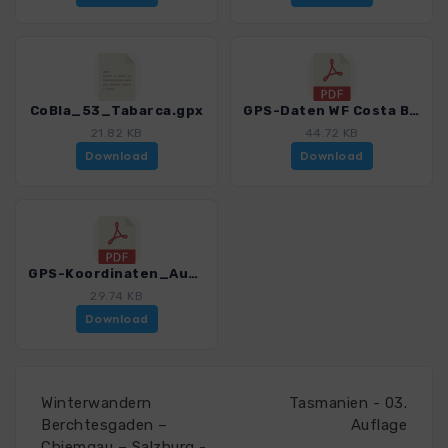
CoBla_53_Tabarca.gpx
GPS-Daten WF Costa Blanca - Haftungsausschluss, Nutzungsbedingungen und Hinweise.pdf
21.82 KB
44.72 KB
Download
Download
GPS-Koordinaten_Ausgangspunkte_WF_CostaBlanca.pdf
29.74 KB
Download
Winterwandern
Tasmanien - 03.
Berchtesgaden –
Auflage
Chiemgau – Salzburg -