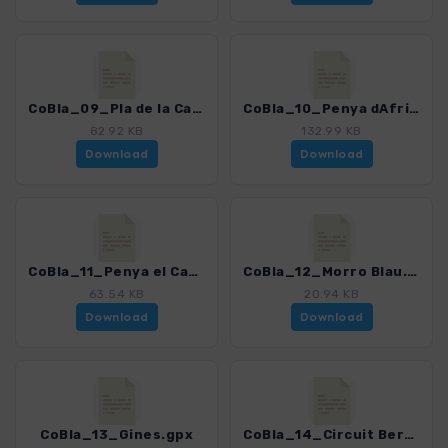
CoBla_09_Pla de la Casa.gpx
CoBla_10_Penya dAfrica.gpx
82.92 KB
132.99 KB
Download
Download
CoBla_11_Penya el Castellet.gpx
CoBla_12_Morro Blau.gpx
63.54 KB
20.94 KB
Download
Download
CoBla_13_Gines.gpx
CoBla_14_Circuit Bernia.gpx