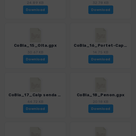
24.89 KB
32.78 KB
Download
Download
CoBla_15_Olta.gpx
CoBla_16_Portet-Cap dOr.gpx
30.67 KB
14.75 KB
Download
Download
CoBla_17_Calp senda costera.gpx
CoBla_18_Penon.gpx
44.72 KB
20.18 KB
Download
Download