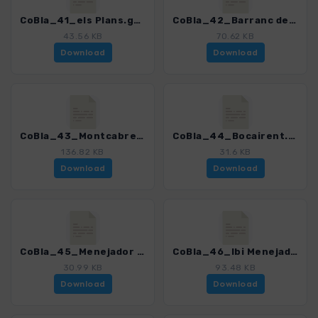
CoBla_41_els Plans.gpx
CoBla_42_Barranc del Sinc.gpx
43.56 KB
70.62 KB
Download
Download
CoBla_43_Montcabrer.gpx
CoBla_44_Bocairent.gpx
136.82 KB
31.6 KB
Download
Download
CoBla_45_Menejador Font Roja.gpx
CoBla_46_Ibi Menejador.gpx
30.99 KB
93.48 KB
Download
Download