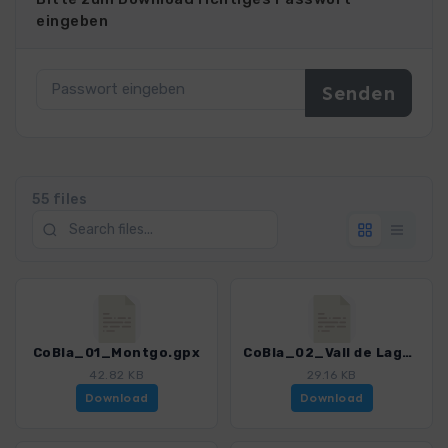
eingeben
55 files
CoBla_01_Montgo.gpx
CoBla_02_Vall de Laguar.gpx
42.82 KB
29.16 KB
Download
Download