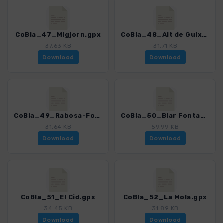
CoBla_47_Migjorn.gpx
CoBla_48_Alt de Guixop.gpx
37.63 KB
31.71 KB
Download
Download
CoBla_49_Rabosa-Foradada.gpx
CoBla_50_Biar Fontanella.gpx
31.64 KB
59.99 KB
Download
Download
CoBla_51_El Cid.gpx
CoBla_52_La Mola.gpx
34.45 KB
31.89 KB
Download
Download