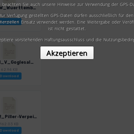
e beachten Sie auch unsere Hinweise zur Verwendung der GPS-D
E5_A10W_Wuerttemberger H-Zams.gpx
 zur Verfügung gestellten GPS-Daten dürfen ausschließlich für den 
78.91 KB
erziellen Einsatz verwendet werden. Eine Weitergabe oder Veröf
Download
ist nicht gestattet.
zeptiere vorstehenden Haftungsausschluss und die Nutzungsbedin
Akzeptieren
E5_A111_V_Goglesalm-AifnerAlm.gpx
62.94 KB
Download
E5_A112_Piller-Verpeilhuette.gpx
162.03 KB
Download