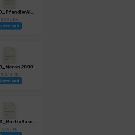
E5_A150_PfandlerAlm-HirzerHuette.gpx
52.95 KB
Download
E5_A170_Meran 2000 -Bozen.gpx
102.18 KB
Download
E5_B130_MartinBuschHuette-VernagtMeran.gpx
78.97 KB