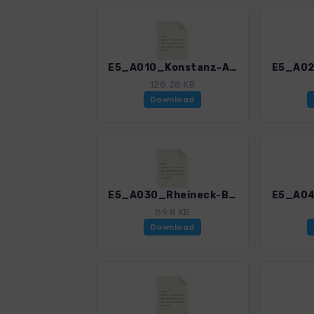
E5_A010_Konstanz-Arbon.gpx
128.28 KB
Download
E5_A030_Rheineck-Bregenz.gpx
89.8 KB
Download