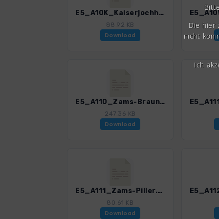
Bitt
E5_A10K_Kaiserjochhaus_Zams.gpx
Die hier
88.92 KB
nicht komm
Download
Ich ak
E5_A110_Zams-Braunschweiger Huette.gpx
247.36 KB
Download
E5_A111_Zams-Piller.gpx
80.61 KB
Download