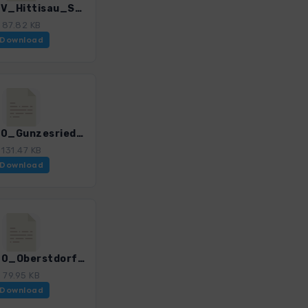
E5_A05V_Hittisau_Staufner Haus.gpx
87.82 KB
Download
E5_A070_Gunzesried-Oberstdorf.gpx
131.47 KB
Download
E5_A080_Oberstdorf-Kemptner Huette.gpx
79.95 KB
Download