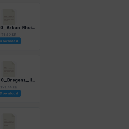
E5_A020_Arbon-Rheineck.gpx
71.42 KB
Download
E5_A040_Bregenz_Hittisau.gpx
191.74 KB
Download