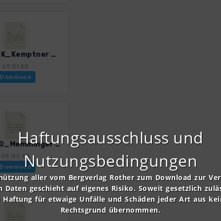
E5_A09K_Kemptner Huette_Kaiserjochhaus.gpx
69.81 KB
Download
Haftungsausschluss und
E5_A100_Memminger Huette-Zams.gpx
Nutzungsbedingungen
98.85 KB
Download
nützung aller vom Bergverlag Rother zum Download zur Ve
n Daten geschieht auf eigenes Risiko. Soweit gesetzlich zulä
e Haftung für etwaige Unfälle und Schäden jeder Art aus ke
Rechtsgrund übernommen.