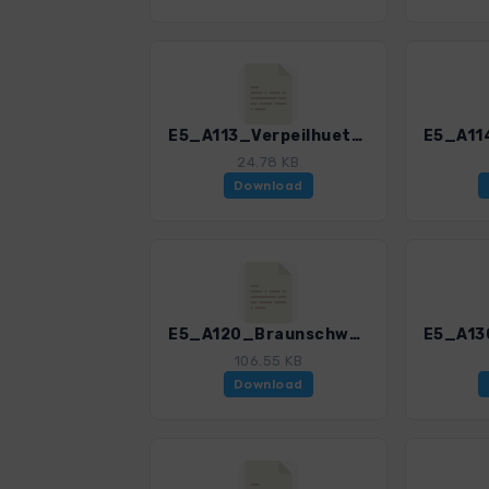
E5_A113_Verpeilhuette-Kaunergrathuette.gpx
24.78 KB
Download
E5_A120_Braunschweiger Huette-Zwieselstein.gpx
106.55 KB
Download