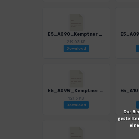
E5_A090_Kemptner Huette-Memminger Huette.gpx
219.03 KB
Download
E5_A09W_Kemptner H-Wuerttemb H.gpx
121.3 KB
Download
Die Be
gestellte
ein