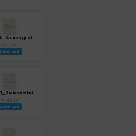
E5_A114_Kaunergrathuette-BraunschweigerHuette.gpx
86.65 KB
Download
E5_A130_Zwieselstein-Moos.gpx
94.42 KB
Download