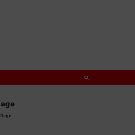
lage
flage