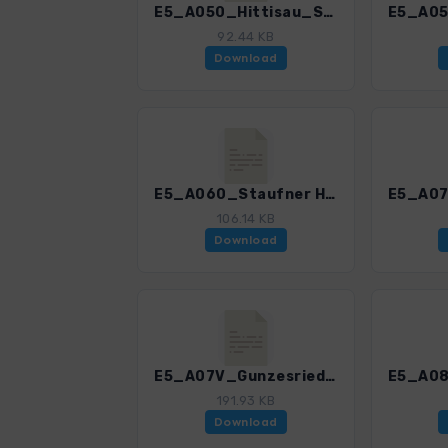
E5_A050_Hittisau_Staufner Haus.gpx
92.44 KB
Download
E5_A060_Staufner Haus-Gunzesried.gpx
106.14 KB
Download
E5_A07V_Gunzesried_Oberstdorf.gpx
191.93 KB
Download