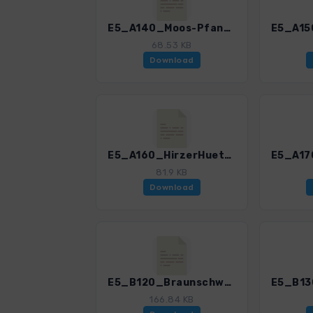
E5_A140_Moos-Pfandleralm.gpx
68.53 KB
Download
E5_A160_HirzerHuette-Meran2000.gpx
81.9 KB
Download
E5_B120_BraunschweigerHuette-MartinBuschHuette.gpx
166.84 KB