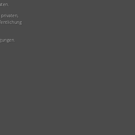
aten.
privaten,
fentlichung
gungen.