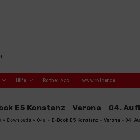
d
Hilfe
Rother App
www.rother.de
ook E5 Konstanz – Verona – 04. Auf
e
»
Downloads
»
04a
»
E-Book E5 Konstanz – Verona – 04. Au