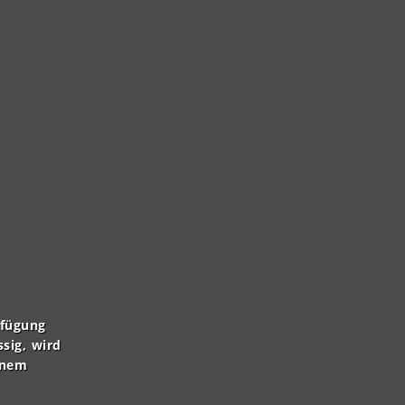
rfügung
ssig, wird
inem