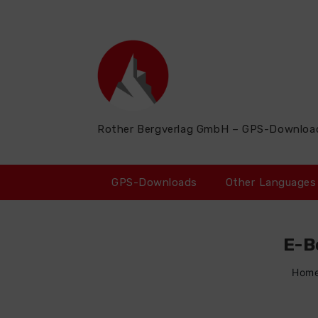
Zum
Inhalt
springen
Rother Bergverlag GmbH – GPS-Downloa
GPS-Downloads
Other Languages
E-B
Hom