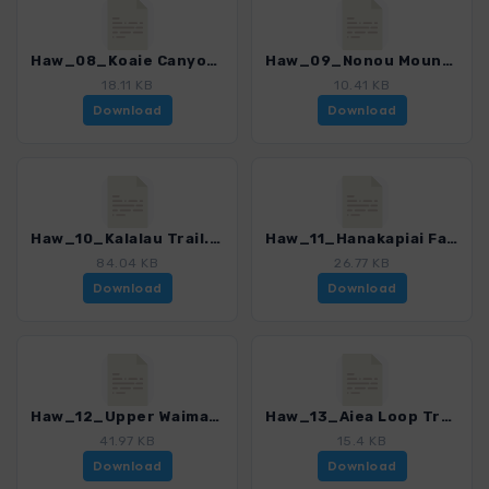
Haw_08_Koaie Canyon Trail.gpx
Haw_09_Nonou Mountain West Trail.gpx
18.11 KB
10.41 KB
Download
Download
Haw_10_Kalalau Trail.gpx
Haw_11_Hanakapiai Falls Trail.gpx
84.04 KB
26.77 KB
Download
Download
Haw_12_Upper Waimano Trail.gpx
Haw_13_Aiea Loop Trail.gpx
41.97 KB
15.4 KB
Download
Download