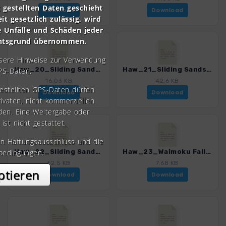
gestellten Daten geschieht
Download
Download
it gesetzlich zulässig, wird
e Unfälle und Schäden jeder
chtsgrund übernommen.
nsere Hinweise zur Verwendung
Haw_20_Sliding Sands Trail.gpx
Haw_21_Sliding Sands und Halemauu Trail.gpx
PS-Daten.
16.03 KB
42.6 KB
gestellten GPS-Daten dürfen
Download
Download
rivaten, nicht kommerziellen
den. Eine Weitergabe oder
 ist nicht gestattet.
en Haftungsausschluss und die
bedingungen.
Haw_22_Sliding Sands und Kaupo Trail.gpx
Haw_23_Waimoku Falls Trail.gpx
62.5 KB
7.68 KB
ptieren
Download
Download