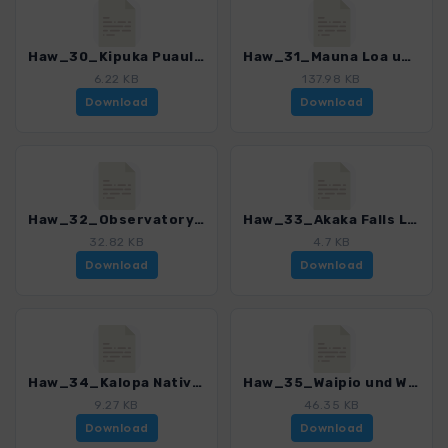
Haw_30_Kipuka Puaulu Loop Trail.gpx
Haw_31_Mauna Loa und Summit Trail.gpx
6.22 KB
137.98 KB
Download
Download
Haw_32_Observatory und Summit Trail.gpx
Haw_33_Akaka Falls Loop Trail.gpx
32.82 KB
4.7 KB
Download
Download
Haw_34_Kalopa Native Forest Nature Trail.gpx
Haw_35_Waipio und Waimanu Valley.gpx
9.27 KB
46.35 KB
Download
Download