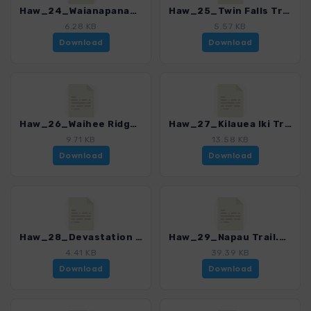
Haw_24_Waianapanapa Coastal Trail.gpx
Haw_25_Twin Falls Trail.gpx
6.28 KB
5.57 KB
Download
Download
Haw_26_Waihee Ridge Trail.gpx
Haw_27_Kilauea Iki Trail.gpx
9.71 KB
13.58 KB
Download
Download
Haw_28_Devastation Trail.gpx
Haw_29_Napau Trail.gpx
4.41 KB
39.39 KB
Download
Download