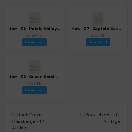
Haw_36_Pololu Valley Trail.gpx
Haw_37_Captain Cook Monument.gpx
10.69 KB
6.87 KB
Download
Download
Haw_38_Green Sand Beach.gpx
10.19 KB
Download
E-Book Grazer
E-Book Irland - 01.
Hausberge - 01.
Auflage
Auflage