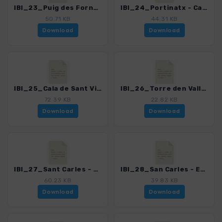
IBI_23_Puig des Fornas_0279_2.gpx
IBI_24_Portinatx - Cala den Serra_0279_2.gpx
50.71 KB
44.31 KB
Download
Download
IBI_25_Cala de Sant Vicenc_0279_2.gpx
IBI_26_Torre den Valls_0279_2.gpx
72.39 KB
22.82 KB
Download
Download
IBI_27_Sant Carles - Cala Mastella_0279_2.gpx
IBI_28_San Carles - Es Canar_0279_2.gpx
60.23 KB
39.83 KB
Download
Download