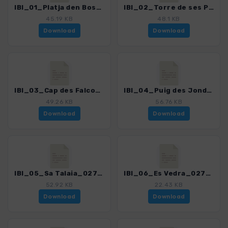
IBI_01_Platja den Bossa - Plajta des Cavallet_0279_2.gpx
IBI_02_Torre de ses Portes_0279_2.gpx
45.19 KB
48.1 KB
Download
Download
IBI_03_Cap des Falco_0279_2.gpx
IBI_04_Puig des Jondal_0279_2.gpx
49.26 KB
56.76 KB
Download
Download
IBI_05_Sa Talaia_0279_2.gpx
IBI_06_Es Vedra_0279_2.gpx
52.92 KB
22.43 KB
Download
Download