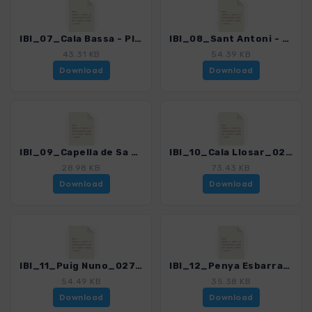
IBI_07_Cala Bassa - Platges de Comte_0279_2.gpx
IBI_08_Sant Antoni - Port des Torrent_0279_2.gpx
43.31 KB
54.39 KB
Download
Download
IBI_09_Capella de Sa Talaia_0279_2.gpx
IBI_10_Cala Llosar_0279_2.gpx
28.98 KB
73.43 KB
Download
Download
IBI_11_Puig Nuno_0279_2.gpx
IBI_12_Penya Esbarrada_0279_2.gpx
54.49 KB
35.38 KB
Download
Download