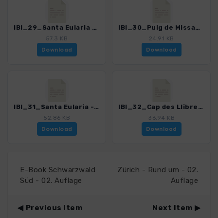
IBI_29_Santa Eularia - Punta Arabi_0279_2.gpx
IBI_30_Puig de Missa_0279_2.gpx
57.3 KB
24.91 KB
Download
Download
IBI_31_Santa Eularia - Cala Llonga_0279_2.gpx
IBI_32_Cap des Llibrell_0279_2.gpx
52.86 KB
36.94 KB
Download
Download
E-Book Schwarzwald
Zürich - Rund um - 02.
Süd - 02. Auflage
Auflage
Previous Item
Next Item