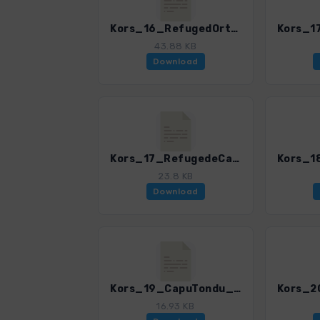
Kors_16_RefugedOrtu_0309_4.gpx
43.88 KB
Download
Kors_17_RefugedeCarrozzu_0309_4.gpx
23.8 KB
Download
Kors_19_CapuTondu_0309_4.gpx
16.93 KB