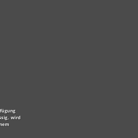
rfügung
ssig, wird
inem