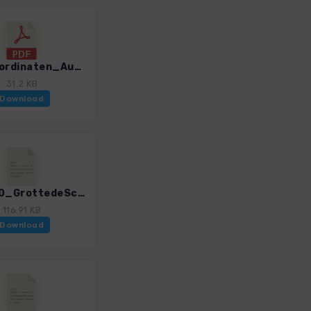
GPS-Koordinaten_Ausgangspunkte_WF_Korsika_0309_4.pdf
31.2 KB
Download
Kors_00_GrottedeScaffa_0309_4.gpx
116.91 KB
Download