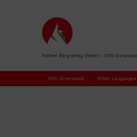
Zum
Inhalt
springen
Rother Bergverlag GmbH – GPS-Downloa
GPS-Downloads
Other Languages