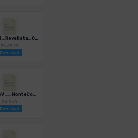
Kors_14_Revellata_0309_4.gpx
36.65 KB
Download
Kors_16V__MonteCorona_0309_4.gpx
54.3 KB
Download