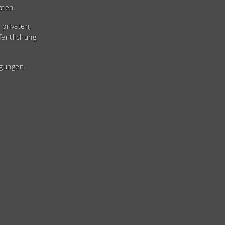
aten.
privaten,
fentlichung
gungen.