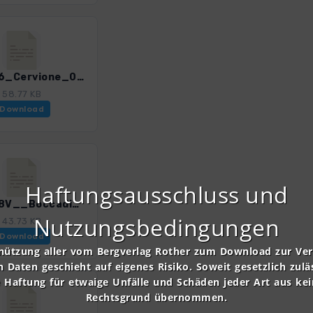
Kors_06_Cervione_0309_4.gpx
58.77 KB
Download
Haftungsausschluss und
Kors_08V__BoccadiMercuriu_0309_4.gpx
Nutzungsbedingungen
43.73 KB
Download
nützung aller vom Bergverlag Rother zum Download zur Ve
n Daten geschieht auf eigenes Risiko. Soweit gesetzlich zulä
e Haftung für etwaige Unfälle und Schäden jeder Art aus ke
Rechtsgrund übernommen.