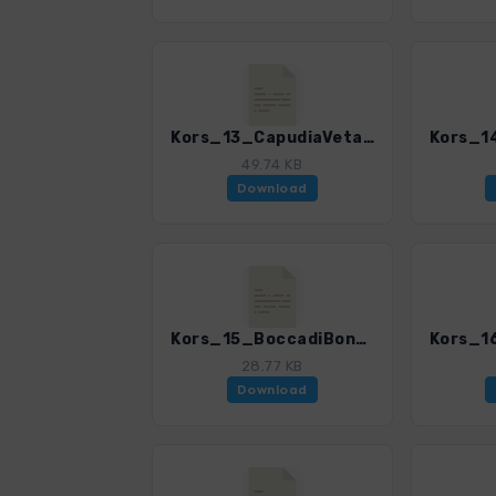
Kors_13_CapudiaVeta_0309_4.gpx
49.74 KB
Download
Kors_15_BoccadiBonassa_0309_4.gpx
28.77 KB
Download