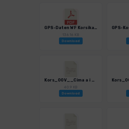
GPS-Daten WF Korsika - Haftungsausschluss, Nutzungsbedingungen und Hinweise_0309_4.pdf
136.16 KB
Download
Kors_00V__Cima a i Mori_0309_4.gpx
40.9 KB
Download