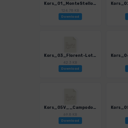
Kors_01_MonteStello_0309_4.gpx
124.78 KB
Download
Kors_03_Florent-Loto_0309_4.gpx
42.3 KB
Download
Kors_05V__Campodonico-MonteSanPetrone_0309_4.gpx
69.8 KB
Download