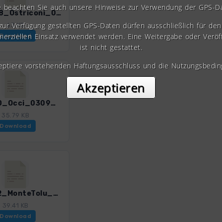
e beachten Sie auch unsere Hinweise zur Verwendung der GPS-D
Kors_08_Ostriconi_0309_4.gpx
 zur Verfügung gestellten GPS-Daten dürfen ausschließlich für den 
63 KB
erziellen Einsatz verwendet werden. Eine Weitergabe oder Veröf
Download
ist nicht gestattet.
zeptiere vorstehenden Haftungsausschluss und die Nutzungsbedin
Akzeptieren
Kors_10_Occi_0309_4.gpx
35.79 KB
Download
Kors_12_MonteTolu_0309_4.gpx
39.41 KB
Download