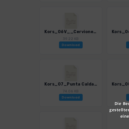
Kors_06V__Cervione_0309_4.gpx
39.22 KB
Download
Kors_07_Punta Caldane_0309_4.gpx
74.06 KB
Download
Die Be
gestellte
ein