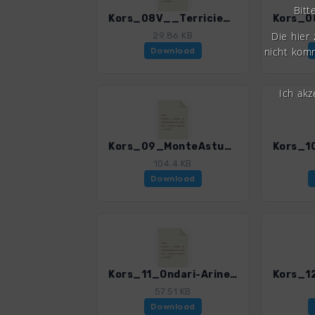
Bitt
Kors_08V__Terricie_0309_4.gpx
Die hier
29.86 KB
nicht komm
Download
Ich ak
Kors_09_MonteAstu_0309_4.gpx
104.4 KB
Download
Kors_11_Ondari-Arinella-Lumio-Algajola_0309_4.gpx
57.51 KB
Download