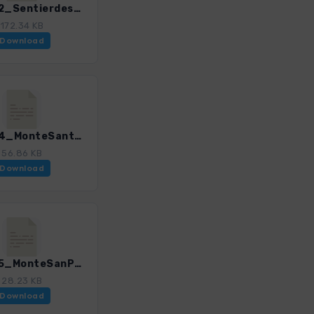
Kors_02_SentierdesDouaniers_0309_4.gpx
172.34 KB
Download
Kors_04_MonteSantAngelu_0309_4.gpx
56.86 KB
Download
Kors_05_MonteSanPetrone_0309_4.gpx
28.23 KB
Download