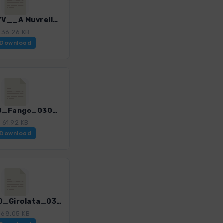
Kors_17V__A Muvrella_0309_4.gpx
36.26 KB
Download
Kors_18_Fango_0309_4.gpx
61.92 KB
Download
Kors_20_Girolata_0309_4.gpx
68.05 KB