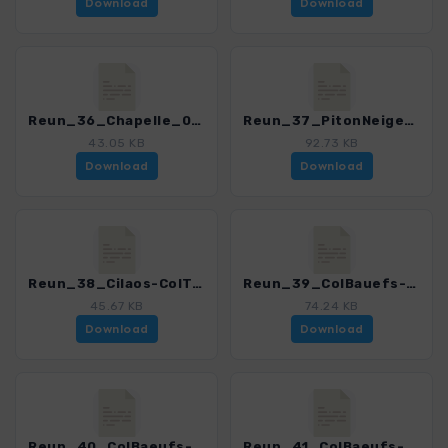
Download
Download
Reun_36_Chapelle_0150_1.gpx
Reun_37_PitonNeiges_0150_1.gpx
43.05 KB
92.73 KB
Download
Download
Reun_38_Cilaos-ColTaibit-Marla_0150_1.gpx
Reun_39_ColBauefs-Nouvelle_0150_1.gpx
45.67 KB
74.24 KB
Download
Download
Reun_40_ColBaeufs-Marla-TroisRoches-Nouvelle_0150_1.gpx
Reun_41_ColBaeufs-Nouvelle-RochePlate-Marla_0150_1.gpx