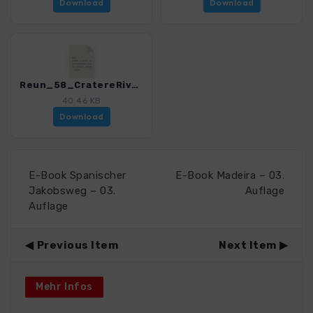
Download
Download
Reun_58_CratereRivals_0150_1.gpx
40.46 KB
Download
E-Book Spanischer
E-Book Madeira – 03.
Jakobsweg – 03.
Auflage
Auflage
Previous Item
Next Item
Mehr Infos