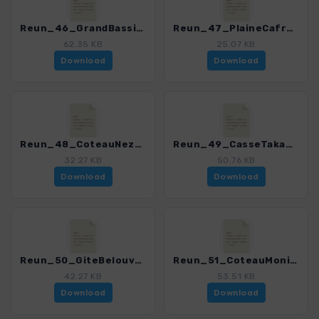
Reun_46_GrandBassin_0150_1.gpx
Reun_47_PlaineCafres_0150_1.gpx
62.35 KB
25.07 KB
Download
Download
Reun_48_CoteauNezBaeuf_0150_1.gpx
Reun_49_CasseTakamaka-Hirondelles_0150_1.gpx
32.27 KB
50.76 KB
Download
Download
Reun_50_GiteBelouve-TrouFer_0150_1.gpx
Reun_51_CoteauMonique-TrouFer_0150_1.gpx
42.27 KB
53.51 KB
Download
Download