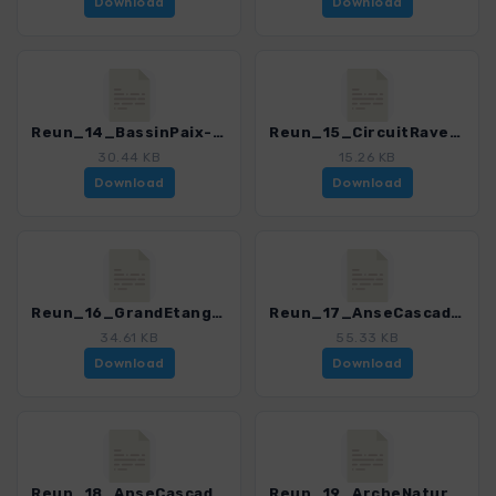
Download
Download
Reun_14_BassinPaix-Mer_0150_1.gpx
Reun_15_CircuitRavenales_0150_1.gpx
30.44 KB
15.26 KB
Download
Download
Reun_16_GrandEtang_0150_1.gpx
Reun_17_AnseCascades-PointeCorail_0150_1.gpx
34.61 KB
55.33 KB
Download
Download
Reun_18_AnseCascades-BoisBlanc_0150_1.gpx
Reun_19_ArcheNaturelle_0150_1.gpx