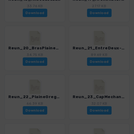
33.76 KB
27.17 KB
Download
Download
Reun_20_BrasPlaine_0150_1.gpx
Reun_21_EntreDeux-Dimitile-Refuge-CaverneDufour_0150_1.gpx
34.75 KB
89.69 KB
Download
Download
Reun_22_PlaineGregue-PitonRond_0150_1.gpx
Reun_23_CapMechant_0150_1.gpx
66.39 KB
32.07 KB
Download
Download