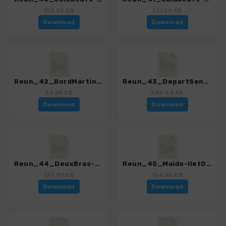
109.58 KB
137.29 KB
Download
Download
Reun_42_BordMartin-Aurere-BordMartin_0150_1.gpx
Reun_43_DepartSentierScout-Cayenne-RochePlate-Marla_0150_1.gpx
39.68 KB
244.54 KB
Download
Download
Reun_44_DeuxBras-Aurere-GrandPlace_0150_1.gpx
Reun_45_Maido-IletOrangers-SansSouci_0150_1.gpx
125.87 KB
154.86 KB
Download
Download