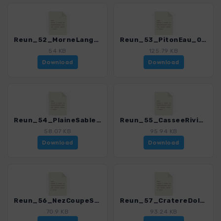
Reun_52_MorneLangevin_0150_1.gpx
Reun_53_PitonEau_0150_1.gpx
54 KB
125.79 KB
Download
Download
Reun_54_PlaineSables_0150_1.gpx
Reun_55_CasseeRiviereEst_0150_1.gpx
58.07 KB
95.94 KB
Download
Download
Reun_56_NezCoupeSteRose_0150_1.gpx
Reun_57_CratereDolomieu_0150_1.gpx
70.9 KB
93.24 KB