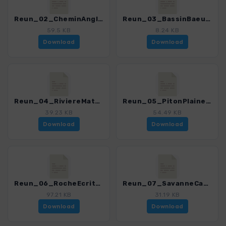
Reun_02_CheminAnglais_0150_1.gpx
Reun_03_BassinBaeuf-Nicole_0150_1.gpx
59.5 KB
8.24 KB
Download
Download
Reun_04_RiviereMat_0150_1.gpx
Reun_05_PitonPlaineFougeres_0150_1.gpx
39.23 KB
54.49 KB
Download
Download
Reun_06_RocheEcrit_0150_1.gpx
Reun_07_SavanneCapHoussaye_0150_1.gpx
97.21 KB
31.19 KB
Download
Download