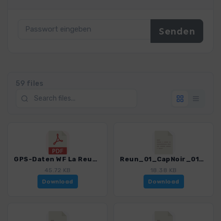
59 files
GPS-Daten WF La Reunion - Haftungsausschluss, Nutzungsbedingungen und Hinweise_0150_1.pdf
Reun_01_CapNoir_0150_1.gpx
45.72 KB
18.38 KB
Download
Download