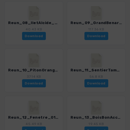
Reun_08_IletAlcide_0150_1.gpx
Reun_09_GrandBenare_0150_1.gpx
40.43 KB
117.36 KB
Download
Download
Reun_10_PitonOrangers_0150_1.gpx
Reun_11_SentierTamarins_0150_1.gpx
37.14 KB
56.8 KB
Download
Download
Reun_12_Fenetre_0150_1.gpx
Reun_13_BoisBonAccueil_0150_1.gpx
45.49 KB
19.45 KB