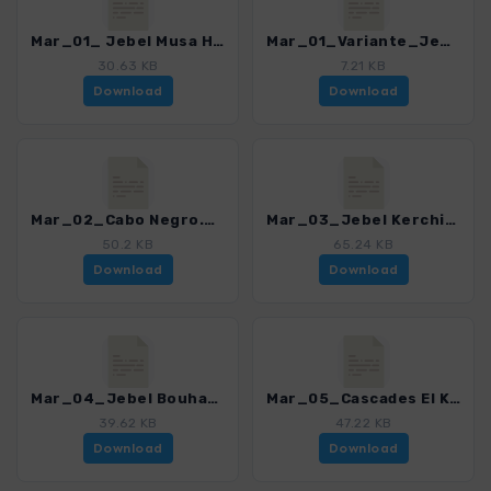
Mar_01_ Jebel Musa Haupttour.gpx
Mar_01_Variante_Jebel Musa.gpx
30.63 KB
7.21 KB
Download
Download
Mar_02_Cabo Negro.gpx
Mar_03_Jebel Kerchichane.gpx
50.2 KB
65.24 KB
Download
Download
Mar_04_Jebel Bouhachem.gpx
Mar_05_Cascades El Kelaa.gpx
39.62 KB
47.22 KB
Download
Download