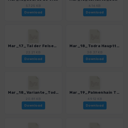
57.25 KB
6.16 KB
Download
Download
Mar_17_Tal der Felsen.gpx
Mar_18_Todra Haupttour.gpx
22.21 KB
38.37 KB
Download
Download
Mar_18_Variante_Todra.gpx
Mar_19_Palmenhain Tinerhir.gpx
20.81 KB
49.12 KB
Download
Download