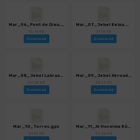
Mar_06_Pont de Dieu.gpx
Mar_07_Jebel Kelaa.gpx
15.76 KB
37.18 KB
Download
Download
Mar_08_Jebel Lakraa.gpx
Mar_09_Jebel Akroud.gpx
49.24 KB
38.13 KB
Download
Download
Mar_10_Torres.gpx
Mar_11_Al Hoceima Küstenweg.gpx
41.97 KB
35.26 KB