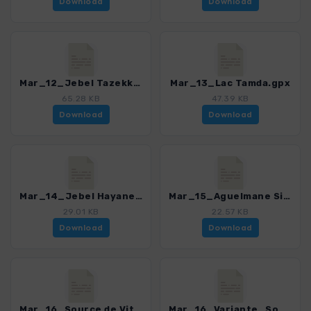
Download
Download
Mar_12_Jebel Tazekka.gpx
Mar_13_Lac Tamda.gpx
65.28 KB
47.39 KB
Download
Download
Mar_14_Jebel Hayane.gpx
Mar_15_Aguelmane Sidi Ali.gpx
29.01 KB
22.57 KB
Download
Download
Mar_16_Source de Vittel Haupttour.gpx
Mar_16_Variante_Source de Vittel.gpx