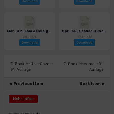
Download
Download
Mar_49_Lala Achlia.gpx
Mar_50_Grande Dune de Merzouga.gpx
35.14 KB
17.54 KB
Download
Download
E-Book Malta - Gozo -
E-Book Menorca - 01.
01. Auflage
Auflage
Previous Item
Next Item
Mehr Infos