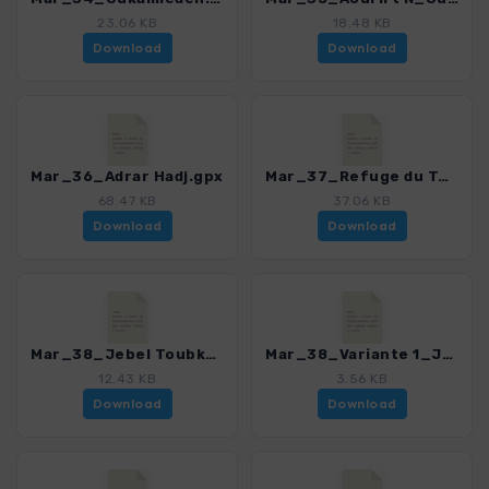
23.06 KB
18.48 KB
Download
Download
Mar_36_Adrar Hadj.gpx
Mar_37_Refuge du Toubkal les Mouflons.gpx
68.47 KB
37.06 KB
Download
Download
Mar_38_Jebel Toubkal Haupttour.gpx
Mar_38_Variante 1_Jebel Toubkal.gpx
12.43 KB
3.56 KB
Download
Download