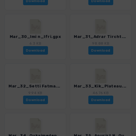
Download
Download
Mar_30_Imi n_Ifri.gpx
Mar_31_Adrar Tircht.gpx
6.3 KB
98.88 KB
Download
Download
Mar_32_Setti Fatma.gpx
Mar_33_Kik_Plateau.gpx
9.94 KB
46.76 KB
Download
Download
Mar_34_Oukaimeden.gpx
Mar_35_Aourirt N_Ouassif.gpx