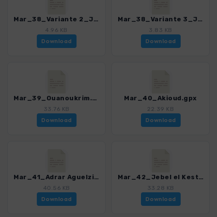
Mar_38_Variante 2_Jebel Toubkal.gpx
Mar_38_Variante 3_Jebel Toubkal.gpx
4.96 KB
3.83 KB
Download
Download
Mar_39_Ouanoukrim.gpx
Mar_40_Akioud.gpx
33.76 KB
22.39 KB
Download
Download
Mar_41_Adrar Aguelzim.gpx
Mar_42_Jebel el Kest.gpx
40.56 KB
33.28 KB
Download
Download