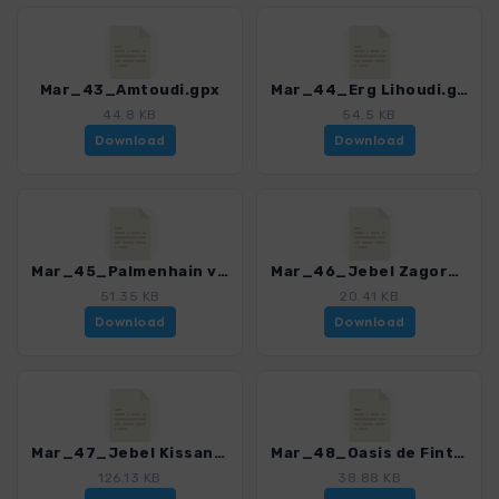
Mar_43_Amtoudi.gpx
Mar_44_Erg Lihoudi.gpx
44.8 KB
54.5 KB
Download
Download
Mar_45_Palmenhain von Zagora.gpx
Mar_46_Jebel Zagora.gpx
51.35 KB
20.41 KB
Download
Download
Mar_47_Jebel Kissane.gpx
Mar_48_Oasis de Fint.gpx
126.13 KB
38.88 KB