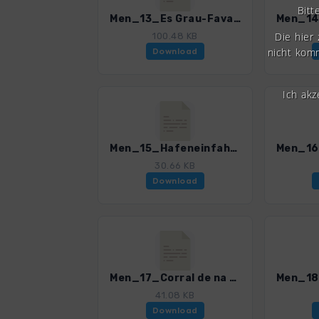
Bitt
Men_13_Es Grau-Favaritx_0259_2.gpx
Die hier
100.48 KB
nicht komm
Download
Ich ak
Men_15_Hafeneinfahrt von Mao_0259_2.gpx
30.66 KB
Download
Men_17_Corral de na Tronera_0259_2.gpx
41.08 KB
Download