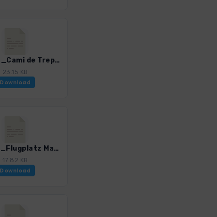
Men_20_Cami de Trepuco a Trebaluger_0259_2.gpx
23.15 KB
Download
Men_22_Flugplatz Mao_0259_2.gpx
17.82 KB
Download