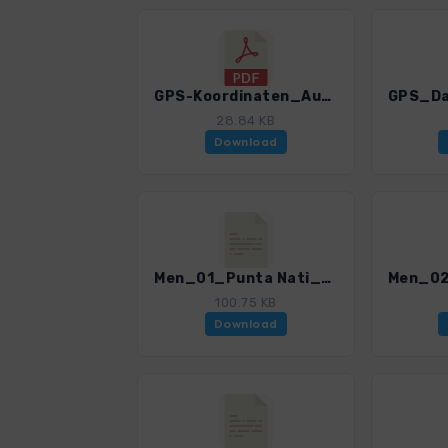
GPS-Koordinaten_Ausgangspunkte_WF_Menorca_0259_2.pdf
28.84 KB
Download
Men_01_Punta Nati_0259_2.gpx
100.75 KB
Download