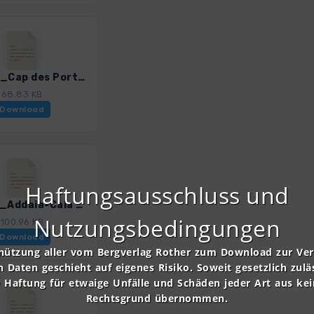
Men_10_Cap des Port - Cala Pudent_0259_2.gpx
68.83 KB
Download
Haftungsausschluss und
Men_12_Addaia-Cala Presili_0259_2.gpx
Nutzungsbedingungen
100.96 KB
Download
nützung aller vom Bergverlag Rother zum Download zur Ve
n Daten geschieht auf eigenes Risiko. Soweit gesetzlich zulä
e Haftung für etwaige Unfälle und Schäden jeder Art aus ke
Rechtsgrund übernommen.