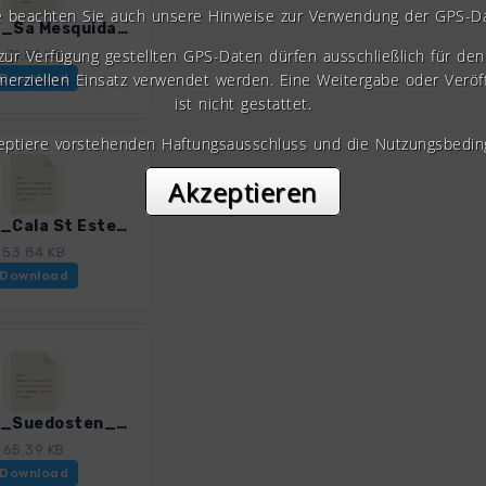
e beachten Sie auch unsere Hinweise zur Verwendung der GPS-D
Men_14_Sa Mesquida_0259_2.gpx
 zur Verfügung gestellten GPS-Daten dürfen ausschließlich für den 
71.81 KB
erziellen Einsatz verwendet werden. Eine Weitergabe oder Veröf
Download
ist nicht gestattet.
zeptiere vorstehenden Haftungsausschluss und die Nutzungsbedin
Akzeptieren
Men_16_Cala St Esteve-Torre Penjat-Rafalet_0259_2.gpx
53.84 KB
Download
Men_18_Suedosten_0259_2.gpx
65.39 KB
Download