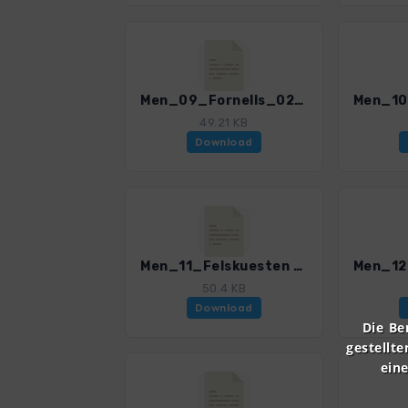
Men_09_Fornells_0259_2.gpx
49.21 KB
Download
Men_11_Felskuesten und Siedlungen_0259_2.gpx
50.4 KB
Download
Die Be
gestellte
ein