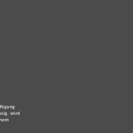
rfügung
ssig, wird
inem