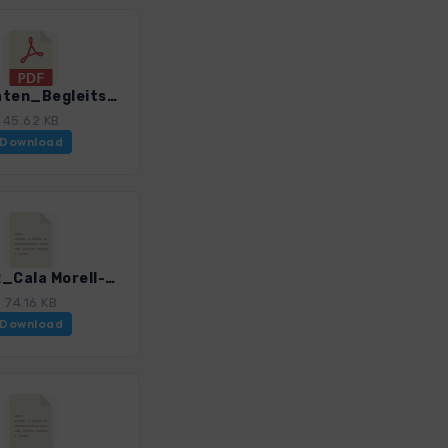
GPS_Daten_Begleitschreiben_Menorca_0259_2.pdf
45.62 KB
Download
Men_02_Cala Morell-Algaiarens_0259_2.gpx
74.16 KB
Download