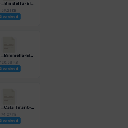
Men_04_Binidelfa-Els Alocs-Cala Pilar_0259_2.gpx
39.21 KB
Download
Men_06_Binimella-Els Alocs_0259_2.gpx
120.58 KB
Download
Men_08_Cala Tirant-Cavalleria_0259_2.gpx
74.27 KB
Download