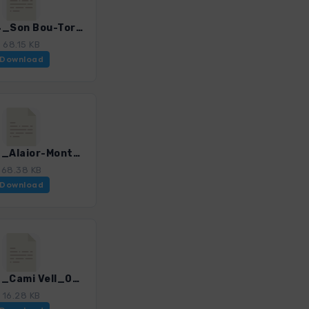
Men_24_Son Bou-Torre den Gaumes_0259_2.gpx
68.15 KB
Download
Men_26_Alaior-Monte Toro-Es Mercadal_0259_2.gpx
68.38 KB
Download
Men_28_Cami Vell_0259_2.gpx
16.28 KB