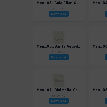
Men_03_Cala Pilar-Cala Algaiarens_0259_2.gpx
110.27 KB
Download
Men_05_Santa Agueda_0259_2.gpx
20.82 KB
Download
Men_07_Binimella-Cavalleria-Pregonda_0259_2.gpx
66.04 KB
Download