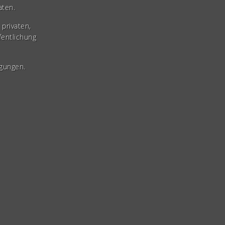
aten.
privaten,
fentlichung
gungen.