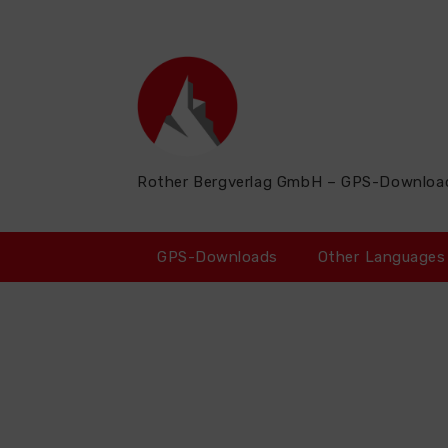
Zum
Inhalt
springen
Rother Bergverlag GmbH – GPS-Downloa
GPS-Downloads
Other Languages