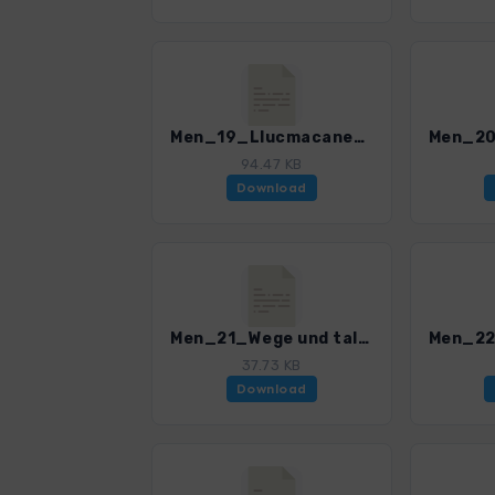
Men_19_Llucmacanes-Binibequer-Sant Llius_0259_2.gpx
94.47 KB
Download
Men_21_Wege und talaiots bei Mao_0259_2.gpx
37.73 KB
Download