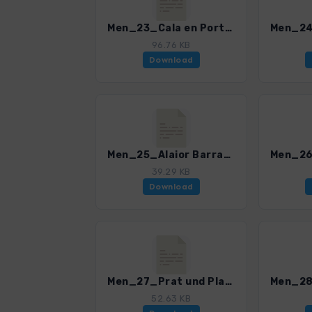
Men_23_Cala en Porter-La Taula_0259_2.gpx
96.76 KB
Download
Men_25_Alaior Barranc del Rellotge_0259_2.gpx
39.29 KB
Download
Men_27_Prat und Platges de Son Bou_0259_2.gpx
52.63 KB