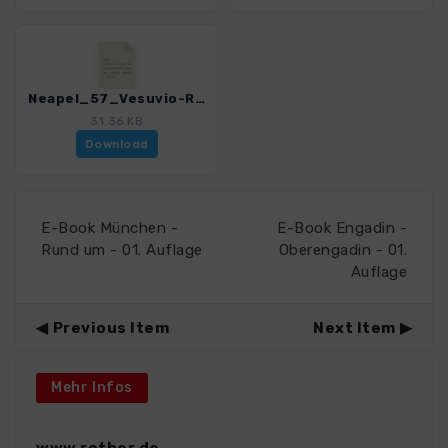
Neapel_57_Vesuvio-Rundweg.gpx
31.36 KB
Download
E-Book München -
E-Book Engadin -
Rund um - 01. Auflage
Oberengadin - 01.
Auflage
Previous Item
Next Item
Mehr Infos