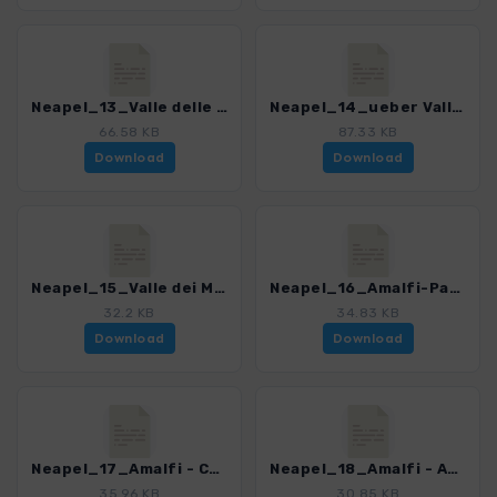
Neapel_13_Valle delle Ferriere.gpx
Neapel_14_ueber Valle delle Ferriere.gpx
66.58 KB
87.33 KB
Download
Download
Neapel_15_Valle dei Mulini.gpx
Neapel_16_Amalfi-Panoramaweg.gpx
32.2 KB
34.83 KB
Download
Download
Neapel_17_Amalfi - Conca dei Marini.gpx
Neapel_18_Amalfi - Agerola San Lazzaro.gpx
35.96 KB
30.85 KB