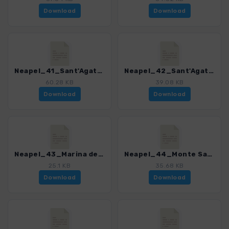
Download
Download
Neapel_41_Sant'Agata - Marina Crapolla.gpx
Neapel_42_Sant'Agata - Marina del Cantone.gpx
60.28 KB
39.08 KB
Download
Download
Neapel_43_Marina del Cantone - Monte San Costanzo - Termini.gpx
Neapel_44_Monte San Costanzo.gpx
25.1 KB
35.68 KB
Download
Download