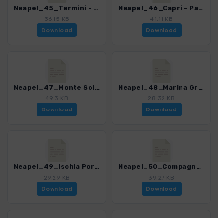
Neapel_45_Termini - Punta Campanella.gpx
Neapel_46_Capri - Palazzo di Tiberio.gpx
36.15 KB
41.11 KB
Download
Download
Neapel_47_Monte Solaro.gpx
Neapel_48_Marina Grande - Grotta Azzurra.gpx
49.3 KB
28.32 KB
Download
Download
Neapel_49_Ischia Porto - Campagnano.gpx
Neapel_50_Compagnano - Baranco Testaccio.gpx
29.29 KB
39.27 KB
Download
Download