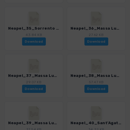
Neapel_35_Sorrento - Massa Lubrense.gpx
Neapel_36_Massa Lubrense - Sorrento.gpx
43.84 KB
27.62 KB
Download
Download
Neapel_37_Massa Lubrense - Marina della Lobra.gpx
Neapel_38_Massa Lubrense - Marina di leranto.gpx
29.07 KB
57.47 KB
Download
Download
Neapel_39_Massa Lubrense - Sant'Agata.gpx
Neapel_40_Sant'Agata - Colli di San Pietro.gpx
37.54 KB
34.32 KB