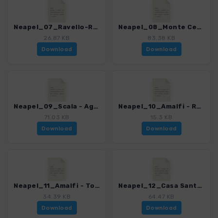
Neapel_07_Ravello-Rundweg.gpx
Neapel_08_Monte Cerreto.gpx
26.87 KB
83.38 KB
Download
Download
Neapel_09_Scala - Agerola San Lazzaro.gpx
Neapel_10_Amalfi - Ravello.gpx
71.03 KB
15.3 KB
Download
Download
Neapel_11_Amalfi - Torre dello Ziro.gpx
Neapel_12_Casa Santa Maria dei Monti.gpx
34.39 KB
64.47 KB
Download
Download