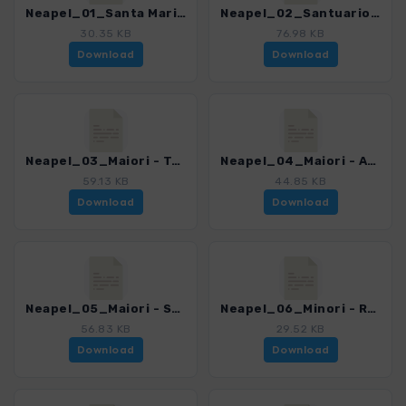
Neapel_01_Santa Maria de Olearia.gpx
Neapel_02_Santuario dell'Avvocata.gpx
30.35 KB
76.98 KB
Download
Download
Neapel_03_Maiori - Torre di Chiunzi.gpx
Neapel_04_Maiori - Amalfi.gpx
59.13 KB
44.85 KB
Download
Download
Neapel_05_Maiori - San Nicola.gpx
Neapel_06_Minori - Ravello - Scala.gpx
56.83 KB
29.52 KB
Download
Download