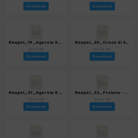
Download
Download
Neapel_19_Agerola San Lazzaro - Agerola Pianillo.gpx
Neapel_20_Croce di Scupolo.gpx
52.15 KB
55.69 KB
Download
Download
Neapel_21_Agerola S Maria - Monte SantAngelo.gpx
Neapel_22_Praiano - Agerola Bomerano.gpx
72.96 KB
25.87 KB
Download
Download