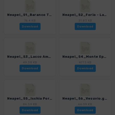
Neapel_51_Baranco Testaccio - Forio.gpx
Neapel_52_Forio - Lacco Ameno.gpx
76.4 KB
31.83 KB
Download
Download
Neapel_53_Lacco Ameno - Ischia Porto.gpx
Neapel_54_Monte Epomeo.gpx
49.38 KB
47.13 KB
Download
Download
Neapel_55_Ischia Porto - Forio.gpx
Neapel_56_Vesuvio.gpx
86.39 KB
66.09 KB
Download
Download