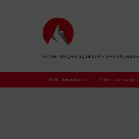
Zum
Inhalt
springen
Rother Bergverlag GmbH – GPS-Downloa
GPS-Downloads
Other Languages