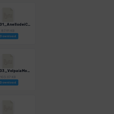
ToskS_01_AnellodeiCastelli.gpx
87.91 KB
Download
ToskS_03_VolpaiaMonteSanMichele.gpx
103.07 KB
Download