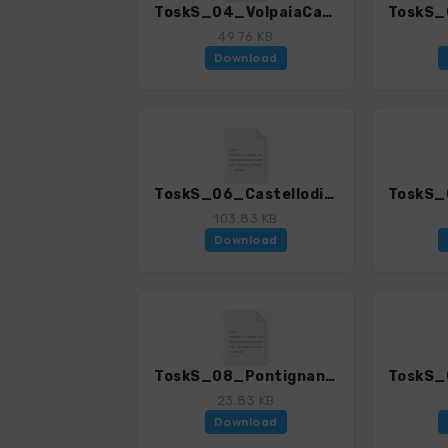
ToskS_04_VolpaiaCastelvecchi.gpx
49.76 KB
Download
ToskS_06_CastellodiMeleto.gpx
103.83 KB
Download
ToskS_08_Pontignano.gpx
23.83 KB
Download