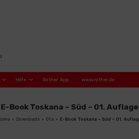
d
Hilfe
Rother App
www.rother.de
E-Book Toskana – Süd – 01. Auflage
Home
»
Downloads
»
01a
»
E-Book Toskana – Süd – 01. Aufla