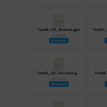
ToskS_20_Brenna.gpx
57.94 KB
Download
ToskS_22_Cornate.gpx
ToskS
95.38 KB
Download