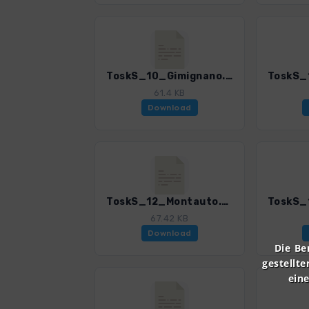
ToskS_10_Gimignano.gpx
61.4 KB
Download
ToskS_12_Montauto.gpx
67.42 KB
Download
Die Be
gestellte
ein