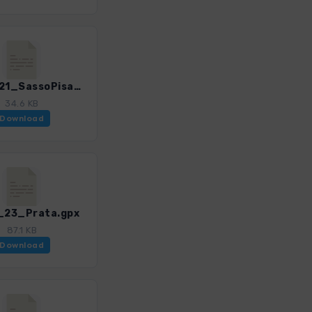
ToskS_21_SassoPisano.gpx
34.6 KB
Download
_23_Prata.gpx
87.1 KB
Download