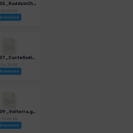
ToskS_05_RaddainChianti.gpx
49.05 KB
Download
ToskS_07_CastellodiBrolio.gpx
56.79 KB
Download
ToskS_09_Volterra.gpx
79.48 KB
Download