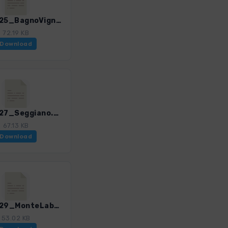
ToskS_25_BagnoVignoniFiumeOrcia.gpx
72.19 KB
Download
ToskS_27_Seggiano.gpx
67.13 KB
Download
ToskS_29_MonteLabbro1.gpx
53.02 KB