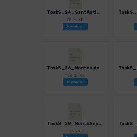
ToskS_24_SantAntimo.gpx
78.99 KB
Download
ToskS_26_MontepulcianoPienza.gpx
106.25 KB
Download
ToskS_28_MonteAmiata.gpx
12.93 KB