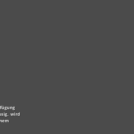
rfügung
ssig, wird
inem