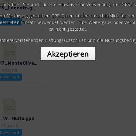
e beachten Sie auch unsere Hinweise zur Verwendung der GPS-D
ToskS_15_Lecceto.gpx
 zur Verfügung gestellten GPS-Daten dürfen ausschließlich für den 
83.52 KB
erziellen Einsatz verwendet werden. Eine Weitergabe oder Veröf
Download
ist nicht gestattet.
zeptiere vorstehenden Haftungsausschluss und die Nutzungsbedin
Akzeptieren
ToskS_17_MonteOlivetoMaggiore.gpx
33.8 KB
Download
_19_Murlo.gpx
98.46 KB
Download