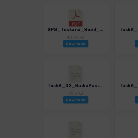
GPS_Toskana_Sued_Hinweise.pdf
48.36 KB
Download
ToskS_02_BadiaPasignano.gpx
38.6 KB
Download