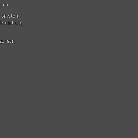
aten.
privaten,
fentlichung
gungen.