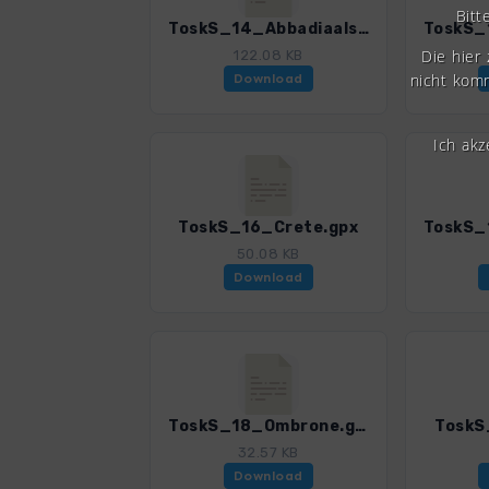
Bitt
ToskS_14_AbbadiaaIsola.gpx
Die hier
122.08 KB
nicht komm
Download
Ich ak
ToskS_16_Crete.gpx
50.08 KB
Download
ToskS_18_Ombrone.gpx
ToskS
32.57 KB
Download