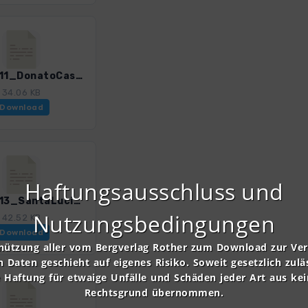
ToskS_11_DonatoCastelvecchio.gpx
34.06 KB
Download
Haftungsausschluss und
ToskS_13_SantaLucia.gpx
Nutzungsbedingungen
42.52 KB
Download
nützung aller vom Bergverlag Rother zum Download zur Ve
n Daten geschieht auf eigenes Risiko. Soweit gesetzlich zulä
e Haftung für etwaige Unfälle und Schäden jeder Art aus ke
Rechtsgrund übernommen.