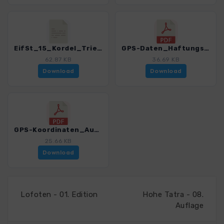
EifSt_15_Kordel_Trier_4065_4.gpx
GPS-Daten_Haftungsausschluss-Nutzungsbedingungen_WF_Eifelsteig_4065_4.pdf
62.87 KB
36.69 KB
Download
Download
GPS-Koordinaten_Ausgangspunkte_WF_Eifelsteig_4065_4.pdf
25.66 KB
Download
Lofoten - 01. Edition
Hohe Tatra - 08.
Auflage