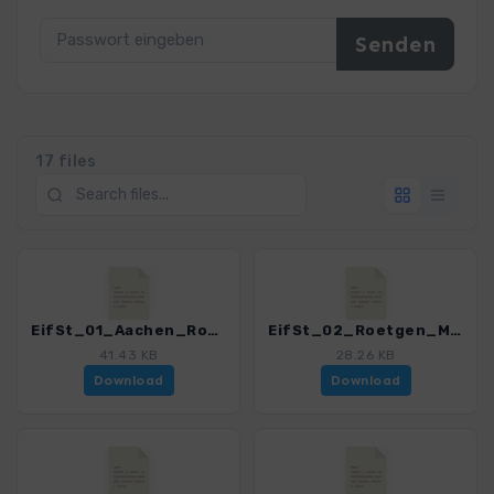
17 files
EifSt_01_Aachen_Roetgen_4065_4.gpx
EifSt_02_Roetgen_Monschau_4065_4.gpx
41.43 KB
28.26 KB
Download
Download