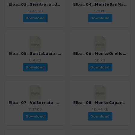
Elba_03_Sientiero_della_Salute_4482_5.gpx
Elba_04_MonteSanMartino_4482_5.gpx
37.45 KB
17.1 KB
Download
Download
Elba_05_SantaLucia_4482_5.gpx
Elba_06_MonteOrello_4482_5.gpx
8.4 KB
30 KB
Download
Download
Elba_07_Volterraio_4482_5.gpx
Elba_08_MonteCapannello_4482_5.gpx
11.17 KB
40.44 KB
Download
Download