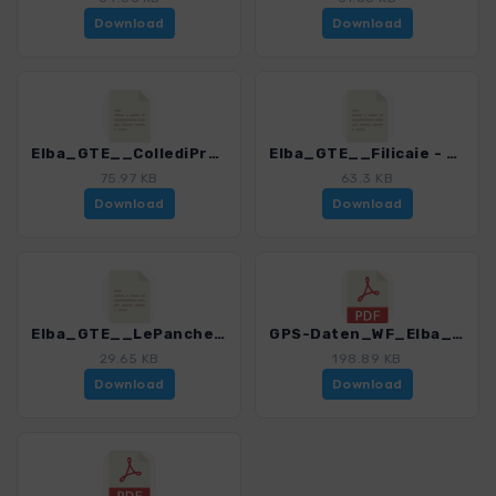
Download
Download
Elba_GTE__CollediProcchio_Pomonte_4482_5.gpx
Elba_GTE__Filicaie - Patresi_4482_5.gpx
75.97 KB
63.3 KB
Download
Download
Elba_GTE__LePanche_CasaMarchetti_4482_5.gpx
GPS-Daten_WF_Elba_Haftungsausschluss, Nutzungsbedingungen_und_Hinweise_4482_5.pdf
29.65 KB
198.89 KB
Download
Download