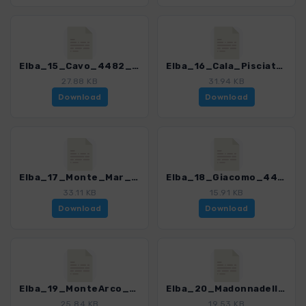
Elba_15_Cavo_4482_5.gpx
Elba_16_Cala_Pisciatoio_Mandriola_4482_5.gpx
27.88 KB
31.94 KB
Download
Download
Elba_17_Monte_Mar_Capanna_Castello_Monserrato_4482_5.gpx
Elba_18_Giacomo_4482_5.gpx
33.11 KB
15.91 KB
Download
Download
Elba_19_MonteArco_4482_5.gpx
Elba_20_MadonnadelleGrazie_4482_5.gpx
25.84 KB
19.53 KB