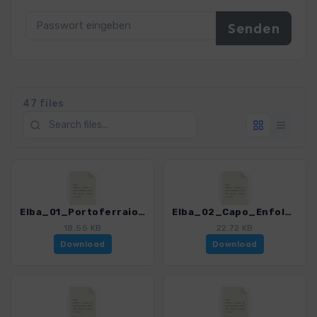
47 files
Elba_01_Portoferraio_4482_5.gpx
Elba_02_Capo_Enfola_4482_5.gpx
18.55 KB
22.72 KB
Download
Download