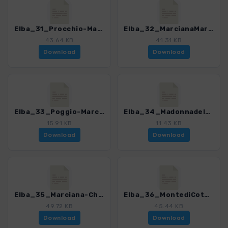
Elba_31_Procchio-MarcianaMarina_4482_5.gpx
Elba_32_MarcianaMarina-Sant_Andrea_4482_5.gpx
43.64 KB
41.31 KB
Download
Download
Elba_33_Poggio-MarcianaAlta_4482_5.gpx
Elba_34_MadonnadelMonte_4482_5.gpx
15.91 KB
11.43 KB
Download
Download
Elba_35_Marciana-Chiessi_4482_5.gpx
Elba_36_MontediCote_4482_5.gpx
49.72 KB
45.44 KB
Download
Download