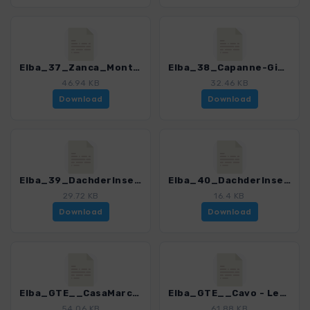
Elba_37_Zanca_Monte_Giove_4482_5.gpx
Elba_38_Capanne-Giove_4482_5.gpx
46.94 KB
32.46 KB
Download
Download
Elba_39_DachderInsel1_4482_5.gpx
Elba_40_DachderInsel2_4482_5.gpx
29.72 KB
16.4 KB
Download
Download
Elba_GTE__CasaMarchetti_CollediProcchio_4482_5.gpx
Elba_GTE__Cavo - LePanche_4482_5.gpx
54.06 KB
61.88 KB