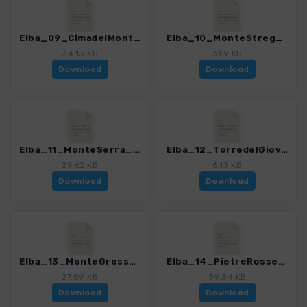
Elba_09_CimadelMonte_4482_5.gpx
Elba_10_MonteStrega_4482_5.gpx
34.13 KB
31.9 KB
Download
Download
Elba_11_MonteSerra_4482_5.gpx
Elba_12_TorredelGiove_4482_5.gpx
29.62 KB
6.13 KB
Download
Download
Elba_13_MonteGrosso_4482_5.gpx
Elba_14_PietreRosse_4482_5.gpx
27.89 KB
39.34 KB
Download
Download