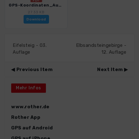
GPS-Koordinaten_Ausgangspunkte_WF_Elba_4482_5.pdf
27.33 KB
Download
Eifelsteig - 03.
Elbsandsteingebirge -
Auflage
12. Auflage
Previous Item
Next Item
Mehr Infos
www.rother.de
Rother App
GPS auf Android
GPS auf iPhone