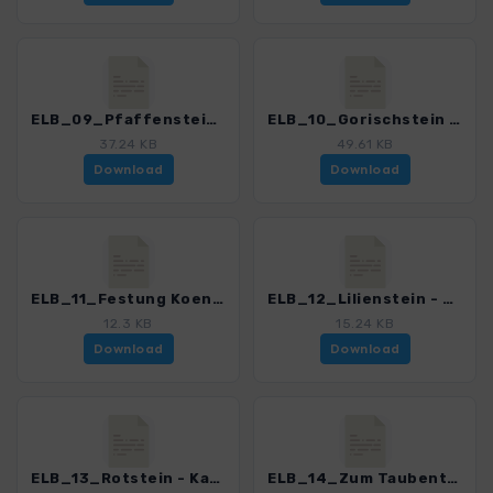
ELB_09_Pfaffenstein_4191_11.gpx
ELB_10_Gorischstein und Papststein_4191_11.gpx
37.24 KB
49.61 KB
Download
Download
ELB_11_Festung Koenigstein_4191_11.gpx
ELB_12_Lilienstein - Bad Schandau_4191_11.gpx
12.3 KB
15.24 KB
Download
Download
ELB_13_Rotstein - Katzstein_4191_11.gpx
ELB_14_Zum Taubenteich_4191_11.gpx