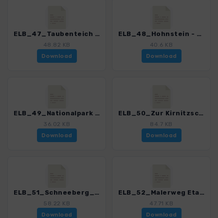
ELB_47_Taubenteich - Zirkelstein_4191_11.gpx
ELB_48_Hohnstein - Lilienstein_4191_11.gpx
48.82 KB
40.6 KB
Download
Download
ELB_49_Nationalpark Hintere Saechsische Schweiz_4191_11.gpx
ELB_50_Zur Kirnitzschquelle_4191_11.gpx
36.02 KB
84.7 KB
Download
Download
ELB_51_Schneeberg_4191_11.gpx
ELB_52_Malerweg Etappe 1_4191_11.gpx
58.22 KB
47.71 KB
Download
Download