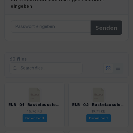
eingeben
60 files
ELB_01_Basteiaussicht_4191_11.gpx
ELB_02_Basteiaussicht-Stadt Wehlen_4191_11.gpx
15.76 KB
19.71 KB
Download
Download