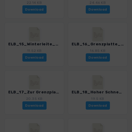
22.14 KB
24.46 KB
Download
Download
ELB_15_Winterleite_4191_11.gpx
ELB_16_Grenzplatte_4191_11.gpx
11.52 KB
16.85 KB
Download
Download
ELB_17_Zur Grenzplatte ueber Rosenthal_4191_11.gpx
ELB_18_Hoher Schneeberg - Eiland_4191_11.gpx
20.35 KB
19.5 KB
Download
Download