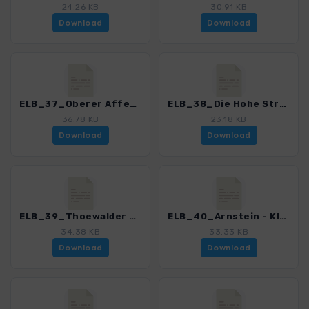
24.26 KB
30.91 KB
Download
Download
ELB_37_Oberer Affensteinweg_4191_11.gpx
ELB_38_Die Hohe Strasse_4191_11.gpx
36.78 KB
23.18 KB
Download
Download
ELB_39_Thoewalder Waende - Kirnitzschtal_4191_11.gpx
ELB_40_Arnstein - Kleinstein - Pohlshorn_4191_11.gpx
34.38 KB
33.33 KB
Download
Download