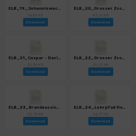
ELB_19_Johanniswacht ( Schweizermuehle )_4191_11.gpx
ELB_20_Grosser Zschirnstein_4191_11.gpx
16.87 KB
43.21 KB
Download
Download
ELB_21_Caspar - David - Friedrich - Weg_4191_11.gpx
ELB_22_Grosser Zschirnstein - Zirkelstein_4191_11.gpx
31.36 KB
25.21 KB
Download
Download
ELB_23_Brandaussicht - Polenztal_4191_11.gpx
ELB_24_Lehrpfad Hohenstein - Hockstein_4191_11.gpx
23.78 KB
26.77 KB
Download
Download