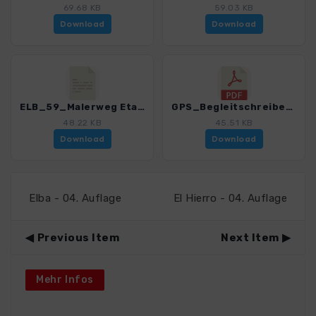
69.68 KB
59.03 KB
Download
Download
ELB_59_Malerweg Etappe 8_4191_11.gpx
GPS_Begleitschreiben_Download_4191_11.pdf
48.22 KB
45.51 KB
Download
Download
Elba - 04. Auflage
El Hierro - 04. Auflage
Previous Item
Next Item
Mehr Infos