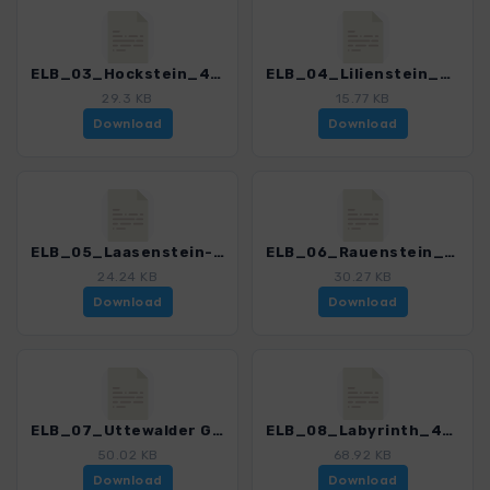
ELB_03_Hockstein_4191_11.gpx
ELB_04_Lilienstein_4191_11.gpx
29.3 KB
15.77 KB
Download
Download
ELB_05_Laasenstein-Rauenstein_4191_11.gpx
ELB_06_Rauenstein_4191_11.gpx
24.24 KB
30.27 KB
Download
Download
ELB_07_Uttewalder Grund_4191_11.gpx
ELB_08_Labyrinth_4191_11.gpx
50.02 KB
68.92 KB
Download
Download