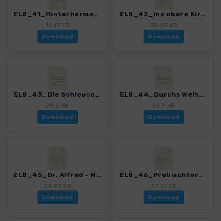
ELB_41_Hinterhermsdorf - Obere Schleuse_4191_11.gpx
ELB_42_Ins obere Kirnitzschtal_4191_11.gpx
12.17 KB
32.45 KB
Download
Download
ELB_43_Die Schleusen an der Kirnitzsch_4191_11.gpx
ELB_44_Durchs Weissbachtal zur Kirnitzsch_4191_11.gpx
29.5 KB
23.9 KB
Download
Download
ELB_45_Dr. Alfred - Meiche - Weg_4191_11.gpx
ELB_46_Prebischtor_4191_11.gpx
24.93 KB
33.21 KB
Download
Download