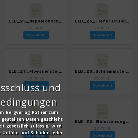
ELB_25_Napoleonschanze_4191_11.gpx
ELB_26_Tiefer Grund - Sebnitztal_4191_11.gpx
29.54 KB
36.68 KB
Download
Download
ELB_27_Floessersteig_4191_11.gpx
ELB_28_Schrammsteinausicht - Gr. Winterberg_4191_11.gpx
32.86 KB
46.36 KB
sschluss und
Download
Download
bedingungen
om Bergverlag Rother zum
gestellten Daten geschieht
ELB_29_Hohe Liebe - Winterstein_4191_11.gpx
ELB_30_Elbleitenweg_4191_11.gpx
it gesetzlich zulässig, wird
46.07 KB
28.41 KB
e Unfälle und Schäden jeder
Download
Download