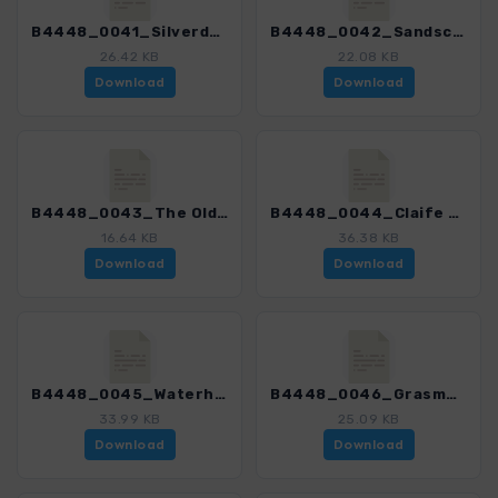
B4448_0041_Silverdale_4448_1.gpx
B4448_0042_Sandscale Haws_4448_1.gpx
26.42 KB
22.08 KB
Download
Download
B4448_0043_The Old Man of Coniston_4448_1.gpx
B4448_0044_Claife Heights und Windermere_4448_1.gpx
16.64 KB
36.38 KB
Download
Download
B4448_0045_Waterhead und Wansfell Pike_4448_1.gpx
B4448_0046_Grasmere und Rydal Water_4448_1.gpx
33.99 KB
25.09 KB
Download
Download