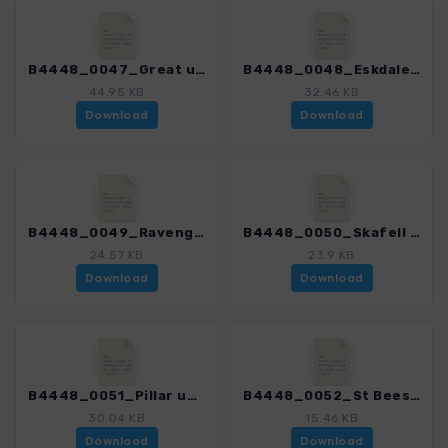
B4448_0047_Great und Little Langdale_4448_1.gpx
B4448_0048_Eskdale_4448_1.gpx
44.95 KB
32.46 KB
Download
Download
B4448_0049_Ravenglass_4448_1.gpx
B4448_0050_Skafell Pike_4448_1.gpx
24.57 KB
23.9 KB
Download
Download
B4448_0051_Pillar und Red Pike_4448_1.gpx
B4448_0052_St Bees Head_4448_1.gpx
30.04 KB
15.46 KB
Download
Download