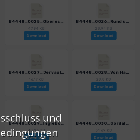
B4448_0025_Oberes Swaledale_4448_1.gpx
B4448_0026_Rund um Reeth_4448_1.gpx
47.94 KB
28.94 KB
Download
Download
B4448_0027_Jervaulx Abbey_4448_1.gpx
B4448_0028_Von Hawes zum Semer Water_4448_1.gpx
16.17 KB
28.8 KB
Download
Download
sschluss und
B4448_0029_Ingleborough und Ribblesdale_4448_1.gpx
B4448_0030_Gordale Scar und Malham Cove_4448_1.gpx
bedingungen
40.25 KB
31.69 KB
Download
Download