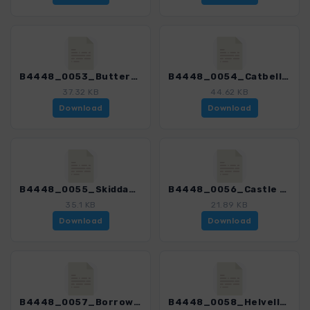
B4448_0053_Buttermere_4448_1.gpx
B4448_0054_Catbells und Dale Head_4448_1.gpx
37.32 KB
44.62 KB
Download
Download
B4448_0055_Skiddaw_4448_1.gpx
B4448_0056_Castle Head und Friars Crag_4448_1.gpx
35.1 KB
21.89 KB
Download
Download
B4448_0057_Borrowdale und Watenlath_4448_1.gpx
B4448_0058_Helvellyn_4448_1.gpx