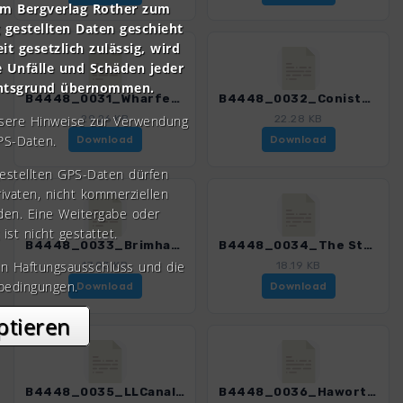
om Bergverlag Rother zum
gestellten Daten geschieht
it gesetzlich zulässig, wird
e Unfälle und Schäden jeder
chtsgrund übernommen.
B4448_0031_Wharfe- und Littondale_4448_1.gpx
B4448_0032_Conistone_Grassington_4448_1.gpx
nsere Hinweise zur Verwendung
29.26 KB
22.28 KB
PS-Daten.
Download
Download
gestellten GPS-Daten dürfen
rivaten, nicht kommerziellen
den. Eine Weitergabe oder
 ist nicht gestattet.
B4448_0033_BrimhamRocks_4448_1.gpx
B4448_0034_The Strid_4448_1.gpx
en Haftungsausschluss und die
17.03 KB
18.19 KB
bedingungen.
Download
Download
ptieren
B4448_0035_LLCanal_Gargrave_4448_1.gpx
B4448_0036_Haworth_4448_1.gpx