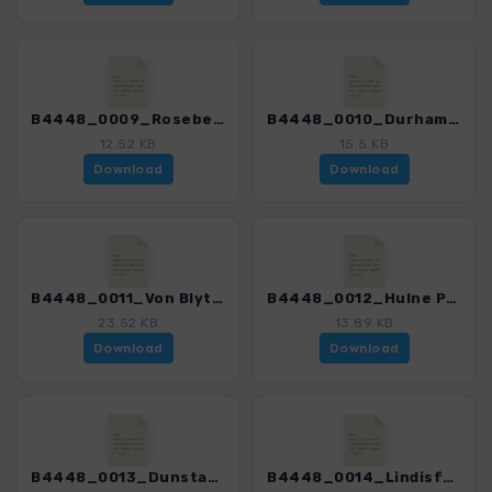
B4448_0009_Roseberry Topping_4448_1.gpx
B4448_0010_Durham_4448_1.gpx
12.52 KB
15.5 KB
Download
Download
B4448_0011_Von Blyth nach StMarys Lighthouse_4448_1.gpx
B4448_0012_Hulne Park_4448_1.gpx
23.52 KB
13.89 KB
Download
Download
B4448_0013_Dunstanburgh Castle und Craster_4448_1.gpx
B4448_0014_Lindisfarne_4448_1.gpx