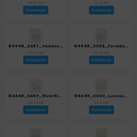
31.61 KB
15.16 KB
Download
Download
B4448_0037_HebdenDale_4448_1.gpx
B4448_0038_Formby_4448_1.gpx
27.25 KB
18.21 KB
Download
Download
B4448_0039_RiverRibble_4448_1.gpx
B4448_0040_Lancaster_4448_1.gpx
26.46 KB
41.4 KB
Download
Download