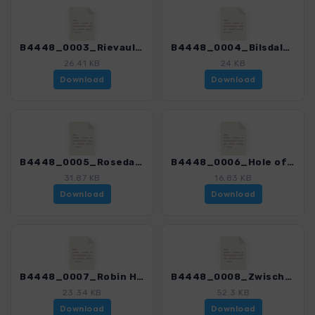
B4448_0003_Rievaulx_Abbey_4448_1.gpx
B4448_0004_Bilsdale und Hasty Bank_4448_1.gpx
26.41 KB
24 KB
Download
Download
B4448_0005_Rosedale und Spaunton Moor_4448_1.gpx
B4448_0006_Hole of Horcum_4448_1.gpx
31.87 KB
16.83 KB
Download
Download
B4448_0007_Robin Hoods Bay_4448_1.gpx
B4448_0008_Zwischen Whitby und Staithes_4448_1.gpx
23.34 KB
52.3 KB
Download
Download