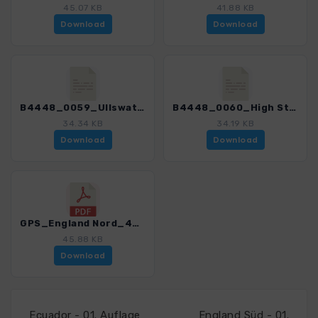
45.07 KB
41.88 KB
Download
Download
B4448_0059_Ullswater Uferweg_4448_1.gpx
B4448_0060_High Street_4448_1.gpx
34.34 KB
34.19 KB
Download
Download
GPS_England Nord_4448_1.pdf
45.88 KB
Download
Ecuador - 01. Auflage
England Süd - 01.