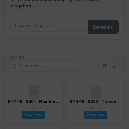
eingeben
61 files
B4448_0001_FlamboroughHead_4448_1.gpx
B4448_0002_Thixendale_4448_1.gpx
36.26 KB
24.6 KB
Download
Download