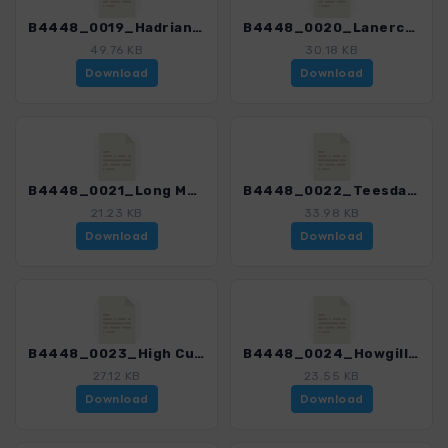
B4448_0019_Hadrianswall_4448_1.gpx
B4448_0020_Lanercost Priory und Birdoswald_4448_1.gpx
49.76 KB
30.18 KB
Download
Download
B4448_0021_Long Meg and her Daughters_4448_1.gpx
B4448_0022_Teesdale_4448_1.gpx
21.23 KB
33.98 KB
Download
Download
B4448_0023_High Cup Nick_4448_1.gpx
B4448_0024_Howgill Fells_4448_1.gpx
27.12 KB
23.55 KB
Download
Download