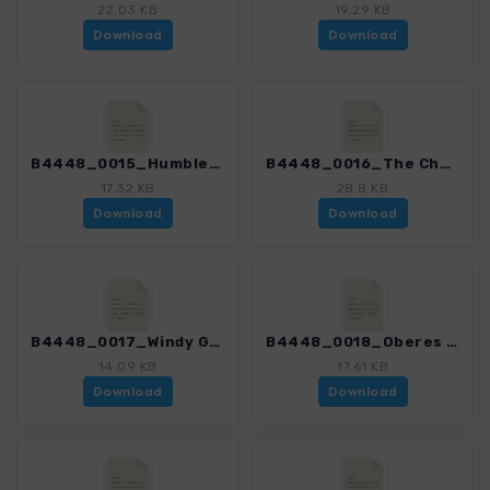
22.03 KB
19.29 KB
Download
Download
B4448_0015_Humbledon Hill und Carey Burn_4448_1.gpx
B4448_0016_The Cheviot_4448_1.gpx
17.32 KB
28.8 KB
Download
Download
B4448_0017_Windy Gyle_4448_1.gpx
B4448_0018_Oberes Coquetdale bei Alwinton_4448_1.gpx
14.09 KB
17.61 KB
Download
Download