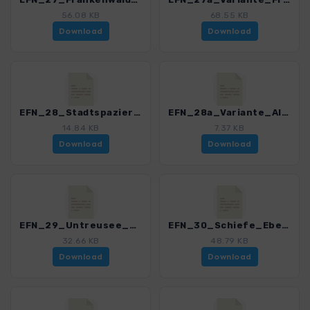
56.08 KB
68.55 KB
Download
Download
EFN_28_Stadtspaziergang_Hof_3151_2.gpx
EFN_28a_Variante_Altstadtbummel_3151_2.gpx
14.84 KB
7.37 KB
Download
Download
EFN_29_Untreusee_3151_2.gpx
EFN_30_Schiefe_Ebene_3151_2.gpx
32.66 KB
48.79 KB
Download
Download