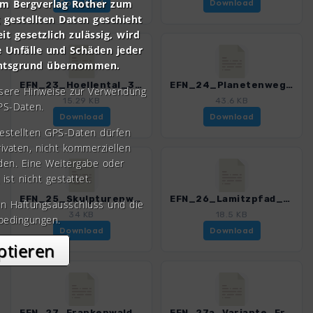
om Bergverlag Rother zum
Download
Download
gestellten Daten geschieht
it gesetzlich zulässig, wird
e Unfälle und Schäden jeder
chtsgrund übernommen.
EFN_23_Hoellental_3151_2.gpx
EFN_24_Planetenweg_Bobengruen_3151_2.gpx
nsere Hinweise zur Verwendung
15.29 KB
43.6 KB
PS-Daten.
Download
Download
gestellten GPS-Daten dürfen
rivaten, nicht kommerziellen
den. Eine Weitergabe oder
 ist nicht gestattet.
EFN_25_Skulpturenweg_Schwarzenbach_3151_2.gpx
EFN_26_Lamitzpfad_3151_2.gpx
en Haftungsausschluss und die
34 KB
18.5 KB
bedingungen.
Download
Download
ptieren
EFN_27_Frankenwaldsteigla_Petersgrat_3151_2.gpx
EFN_27a_Variante_Frankenwaldsteigla_Petersgrat_3151_2.gpx