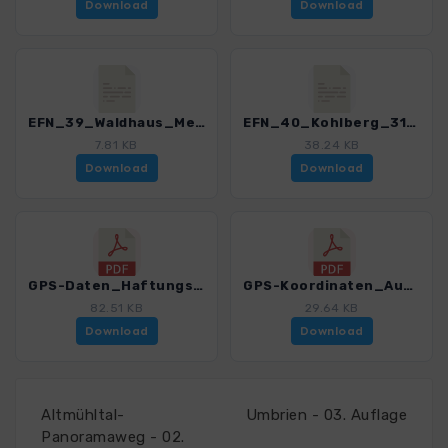
Download
Download
EFN_39_Waldhaus_Mehlmeisel_Klausenturm_3151_2.gpx
EFN_40_Kohlberg_3151_2.gpx
7.81 KB
38.24 KB
Download
Download
GPS-Daten_Haftungsausschluss-Nutzungsbedingungen_WB_Erlebnistouren_Noerdliches_Franken_3151_2.pdf
GPS-Koordinaten_Ausgangspunkte_WB_Erlebnistouren_Noerdliches_Franken_3151_2.pdf
82.51 KB
29.64 KB
Download
Download
Altmühltal-
Umbrien - 03. Auflage
Panoramaweg - 02.