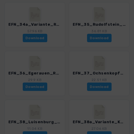
EFN_34a_Variante_Rundweg_Waldstein_3151_2.gpx
EFN_35_Rudolfstein_3151_2.gpx
57.96 KB
36.81 KB
Download
Download
EFN_36_Egerauen_Roeslau_3151_2.gpx
EFN_37_Ochsenkopf_Weißmaintal_3151_2.gpx
29.9 KB
22.51 KB
Download
Download
EFN_38_Luisenburg_3151_2.gpx
EFN_38a_Variante_Koesseine_3151_2.gpx
11.04 KB
27.06 KB