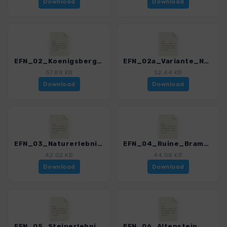
Download
Download
EFN_02_Koenigsberg_Unfinden_3151_2.gpx
EFN_02a_Variante_Natour_Hassberge_3151_2.gpx
57.88 KB
52.44 KB
Download
Download
EFN_03_Naturerlebnisweg_Hochreinsee_3151_2.gpx
EFN_04_Ruine_Bramberg_3151_2.gpx
42.02 KB
44.08 KB
Download
Download
EFN_05_Steinerlebnispfad_Maroldsweisach_3151_2.gpx
EFN_06_Altenstein_Diebskeller_3151_2.gpx