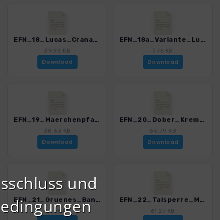
EFN_18_Lucas_Cranach_Turm_3151_2.gpx
EFN_18a_Variante_Lucas_Cranach_Turm_3151_2.gpx
39.93 KB
7.76 KB
Download
Download
EFN_19_Maerchenpfad_Lauenstein_3151_2.gpx
EFN_20_Dober_Kremnitz_3151_2.gpx
38.63 KB
55.79 KB
Download
Download
sschluss und
bedingungen
EFN_21_Gruenes_Band_Nordhalben_3151_2.gpx
EFN_22_Talsperre_Mauthaus_3151_2.gpx
44.66 KB
61.27 KB