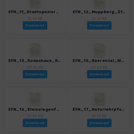
EFN_11_Stadtspaziergang_Coburg_3151_2.gpx
EFN_12_Muppberg_3151_2.gpx
22.16 KB
32.51 KB
Download
Download
EFN_13_Rodachaue_Redwitz_3151_2.gpx
EFN_15_Baerental_Niesten_3151_2.gpx
38.75 KB
20.53 KB
Download
Download
EFN_16_Kleinziegenfelder_Tal_3151_2.gpx
EFN_17_Naturlehrpfad_Rehberg_3151_2.gpx
32.99 KB
29.16 KB
Download
Download