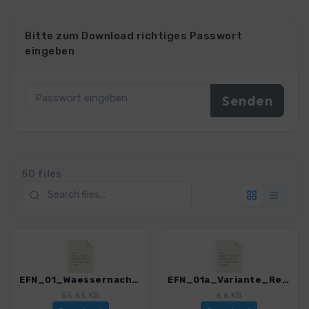
Bitte zum Download richtiges Passwort
eingeben
50 files
EFN_01_Waessernachtal_3151_2.gpx
EFN_01a_Variante_Rednershof_3151_2.gpx
55.65 KB
6.6 KB