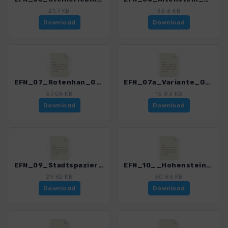
21.7 KB
33.6 KB
Download
Download
EFN_07_Rotenhan_Gereuth_3151_2.gpx
EFN_07a_Variante_Gereuth_3151_2.gpx
57.06 KB
15.83 KB
Download
Download
EFN_09_Stadtspaziergang_Bamberg_3151_2.gpx
EFN_10__Hohenstein_Ahorn_3151_2.gpx
29.62 KB
50.86 KB
Download
Download