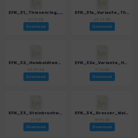
EFN_31_Thiesenring_3151_2.gpx
EFN_31a_Variante_Thiesenring_3151_2.gpx
47.14 KB
25.73 KB
Download
Download
EFN_32_Humboldtweg_Goldkronach_3151_2.gpx
EFN_32a_Variante_Humboldtweg_Goldkronach_3151_2.gpx
28.99 KB
17.72 KB
Download
Download
EFN_33_Steinbruchweg_Epprechtstein_3151_2.gpx
EFN_34_Grosser_Waldstein_3151_2.gpx
22 KB
18.91 KB
Download
Download