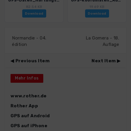
GPS-Daten_Haftungsausschluss-Nutzungsbedingungen_WB_Erlebniswandern_mit_Kindern_Oberstdorf_Kleinwalsertal_3121_3.pdf
GPS-Koordinaten_Ausgangspunkte_WB_Erlebniswandern_mit_Kindern_Oberstdorf_Kleinwalsertal_3121_3.pdf
82.54 KB
19.69 KB
Download
Download
Normandie - 04.
La Gomera - 18.
édition
Auflage
Previous Item
Next Item
Mehr Infos
www.rother.de
Rother App
GPS auf Android
GPS auf iPhone