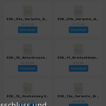
EOK_09a_Variante_Burmiweg_3121_3.gpx
EOK_09b_Variante_Wiesalpe_3121_3.gpx
18.83 KB
41.72 KB
Download
Download
EOK_10_Naturbruecke_3121_3.gpx
EOK_11_Breitachklamm_3121_3.gpx
15.08 KB
27.6 KB
Download
Download
EOK_12_Hoehenweg Soellereck Riezlern_3121_3.gpx
EOK_12a_Variante_Breitachklamm_3121_3.gpx
sschluss und
28.03 KB
29.98 KB