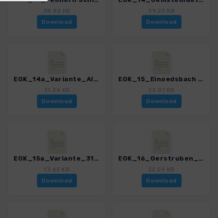
38.82 KB
39.23 KB
Download
Download
EOK_14a_Variante_Alpe_Schlappold_3121_3.gpx
EOK_15_Einoedsbach und Rappealpbach_3121_3.gpx
31.34 KB
23.87 KB
Download
Download
EOK_15a_Variante_3121_3.gpx
EOK_16_Gerstruben_3121_3.gpx
13.63 KB
22.29 KB
Download
Download