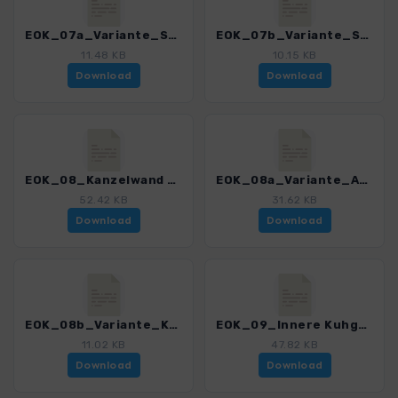
EOK_07a_Variante_Spielplatz_3121_3.gpx
EOK_07b_Variante_Straße_3121_3.gpx
11.48 KB
10.15 KB
Download
Download
EOK_08_Kanzelwand - Fellhorn_3121_3.gpx
EOK_08a_Variante_Abstieg_Riezlern_3121_3.gpx
52.42 KB
31.62 KB
Download
Download
EOK_08b_Variante_Kanzelwand_3121_3.gpx
EOK_09_Innere Kuhgehrenalpe_3121_3.gpx
11.02 KB
47.82 KB
Download
Download