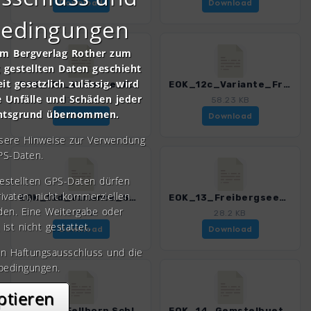
Download
Download
bedingungen
om Bergverlag Rother zum
gestellten Daten geschieht
it gesetzlich zulässig, wird
EOK_12b_Variante_Kanzelwandbahn-Talstation_3121_3.gpx
EOK_12c_Variante_Freibergsee_3121_3.gpx
e Unfälle und Schäden jeder
17.44 KB
58.23 KB
chtsgrund übernommen.
Download
Download
nsere Hinweise zur Verwendung
PS-Daten.
gestellten GPS-Daten dürfen
rivaten, nicht kommerziellen
EOK_12d_Variante_Spielplatz_3121_3.gpx
EOK_13_Freibergsee_3121_3.gpx
den. Eine Weitergabe oder
8.12 KB
28.2 KB
 ist nicht gestattet.
Download
Download
en Haftungsausschluss und die
bedingungen.
ptieren
EOK_14_Fellhorn Schlappoldkopf_3121_3.gpx
EOK_14_Gemstelhuette_3121_3.gpx