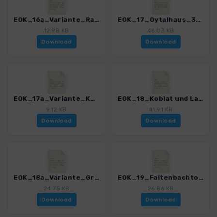
EOK_16a_Variante_Rautweg_3121_3.gpx
EOK_17_Oytalhaus_3121_3.gpx
12.98 KB
46.03 KB
Download
Download
EOK_17a_Variante_Kuehberg-Oybelehalle_3121_3.gpx
EOK_18_Koblat und Laufbichelsee_3121_3.gpx
9.12 KB
41.91 KB
Download
Download
EOK_18a_Variante_Großer Daumen_3121_3.gpx
EOK_19_Faltenbachtobel_3121_3.gpx
24.75 KB
26.86 KB
Download
Download