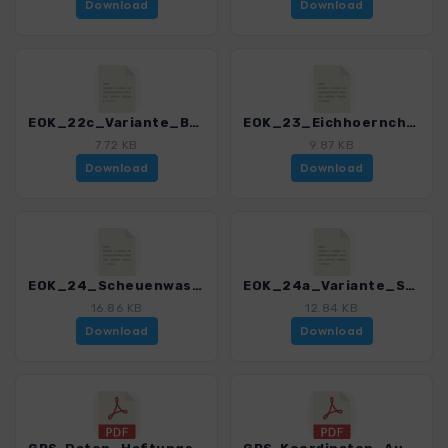
Download
Download
EOK_22c_Variante_Bolsterlanger_Horn_3121_3.gpx
EOK_23_Eichhoernchenwald Fischen_3121_3.gpx
7.72 KB
9.87 KB
Download
Download
EOK_24_Scheuenwasserfall_3121_3.gpx
EOK_24a_Variante_Scheuenwasserfall_3121_3.gpx
16.86 KB
12.84 KB
Download
Download