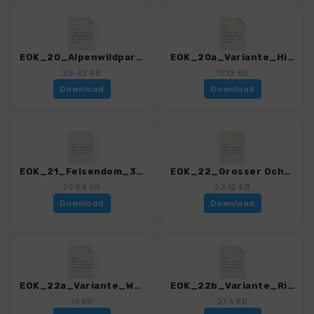
EOK_20_Alpenwildpark_Sturmannshoehle_3121_3.gpx
EOK_20a_Variante_Hirschsprung_3121_3.gpx
25.42 KB
17.12 KB
Download
Download
EOK_21_Felsendom_3121_3.gpx
EOK_22_Grosser Ochsenkopf_3121_3.gpx
29.94 KB
23.12 KB
Download
Download
EOK_22a_Variante_Weiherkopf_3121_3.gpx
EOK_22b_Variante_Riedberger_Horn_3121_3.gpx
16 KB
27.6 KB