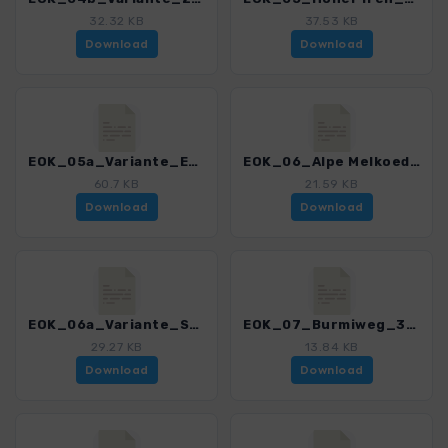
32.32 KB
37.53 KB
Download
Download
EOK_05a_Variante_Eugen-Koehler-Weg_3121_3.gpx
EOK_06_Alpe Melkoede_3121_3.gpx
60.7 KB
21.59 KB
Download
Download
EOK_06a_Variante_Schwarzwasserhuette_3121_3.gpx
EOK_07_Burmiweg_3121_3.gpx
29.27 KB
13.84 KB
Download
Download