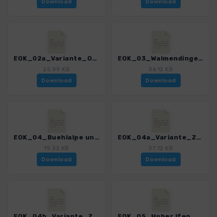
Download
Download
EOK_02a_Variante_Obere_Gemstelhuette_3121_3.gpx
EOK_03_Walmendinger Horn_3121_3.gpx
25.99 KB
36.12 KB
Download
Download
EOK_04_Buehlalpe und Max' Huette_3121_3.gpx
EOK_04a_Variante_Zafernalift_Buehlalpe_3121_3.gpx
19.32 KB
37.72 KB
Download
Download
EOK_04b_Variante_Zafernalift_Max Huette_3121_3.gpx
EOK_05_Hoher Ifen_3121_3.gpx