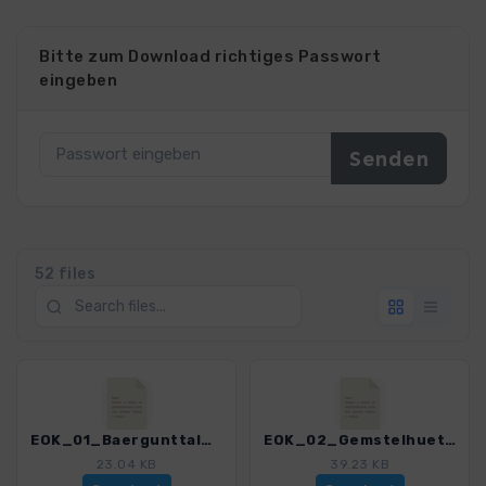
Bitte zum Download richtiges Passwort
eingeben
52 files
EOK_01_Baergunttal_3121_3.gpx
EOK_02_Gemstelhuette_3121_3.gpx
23.04 KB
39.23 KB