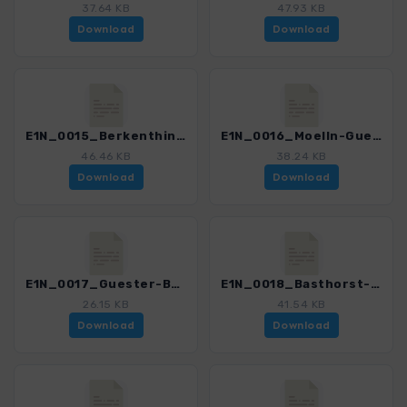
37.64 KB
47.93 KB
Download
Download
E1N_0015_Berkenthin_Moelln_4551_2.gpx
E1N_0016_Moelln-Guester_4551_2.gpx
46.46 KB
38.24 KB
Download
Download
E1N_0017_Guester-Basthorst_4551_2.gpx
E1N_0018_Basthorst-Reinbek_4551_2.gpx
26.15 KB
41.54 KB
Download
Download