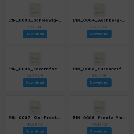
E1N_0003_Schleswig-Aschberg_4551_2.gpx
E1N_0004_Aschberg-Eckernfoerde_4551_2.gpx
39.15 KB
35.62 KB
Download
Download
E1N_0005_Eckernfoerde-Surendorf_4551_2.gpx
E1N_0006_Surendorf-Kiel_4551_2.gpx
26.59 KB
38.4 KB
Download
Download
E1N_0007_Kiel-Preetz_4551_2.gpx
E1N_0008_Preetz-Ploen_4551_2.gpx
47.58 KB
49.47 KB
Download
Download