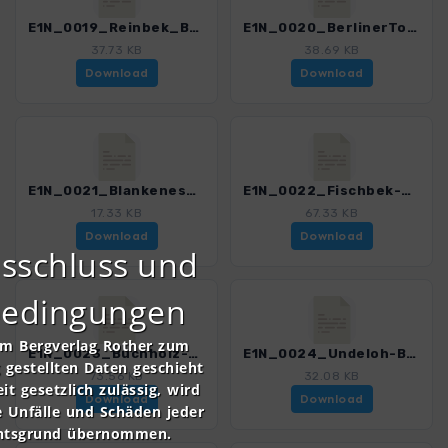
E1N_0019_Reinbek_BerlinerTor_4551_2.gpx
E1N_0020_BerlinerTor-Blankenese_4551_2.gpx
37.73 KB
38.69 KB
Download
Download
E1N_0021_Blankenese-Fischbek_4551_2.gpx
E1N_0022_Fischbek-Buchholz_4551_2.gpx
17.33 KB
67.33 KB
Download
Download
sschluss und
bedingungen
om Bergverlag Rother zum
E1N_0023_Buchholz-Undeloh_4551_2.gpx
E1N_0024_Undeloh-Bispingen_4551_2.gpx
gestellten Daten geschieht
73.56 KB
32.08 KB
it gesetzlich zulässig, wird
Download
Download
e Unfälle und Schäden jeder
chtsgrund übernommen.