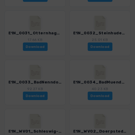
E1N_0031_Otternhagen-Steinhude_4551_2.gpx
E1N_0032_Steinhude-BadNenndorf_4551_2.gpx
17.66 KB
25.01 KB
Download
Download
E1N_0033_BadNenndorf-BadMuender_4551_2.gpx
E1N_0034_BadMuender-Hameln_4551_2.gpx
92.27 KB
40.23 KB
Download
Download
E1N_WV01_Schleswig-Doerpstedt_4551_2.gpx
E1N_WV02_Doerpstedt-Erfde_4551_2.gpx