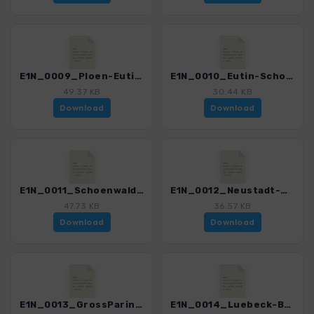
E1N_0009_Ploen-Eutin_4551_2.gpx
E1N_0010_Eutin-Schoenwalde_4551_2.gpx
49.37 KB
30.44 KB
Download
Download
E1N_0011_Schoenwalde-Neustadt_4551_2.gpx
E1N_0012_Neustadt-GrossParin_4551_2.gpx
47.73 KB
36.57 KB
Download
Download
E1N_0013_GrossParin-Luebeck_4551_2.gpx
E1N_0014_Luebeck-Berkenthin_4551_2.gpx