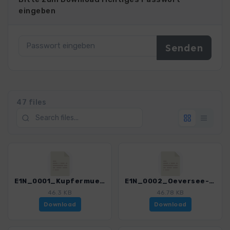
eingeben
47 files
E1N_0001_Kupfermuehle-Oeversee_4551_2.gpx
E1N_0002_Oeversee-Schleswig_4551_2.gpx
46.3 KB
46.78 KB
Download
Download