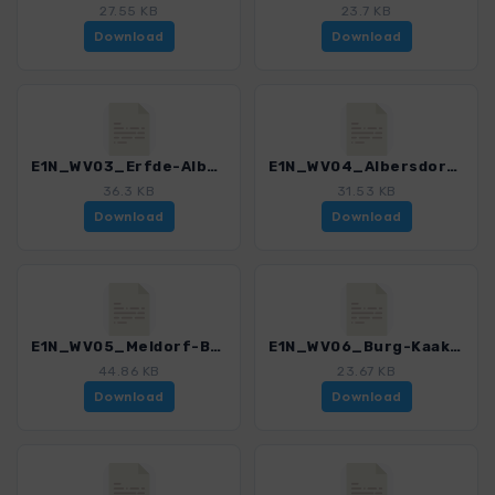
27.55 KB
23.7 KB
Download
Download
E1N_WV03_Erfde-Albersdorf_4551_2.gpx
E1N_WV04_Albersdorf-Meldorf_4551_2.gpx
36.3 KB
31.53 KB
Download
Download
E1N_WV05_Meldorf-Burg_4551_2.gpx
E1N_WV06_Burg-Kaaks_4551_2.gpx
44.86 KB
23.67 KB
Download
Download