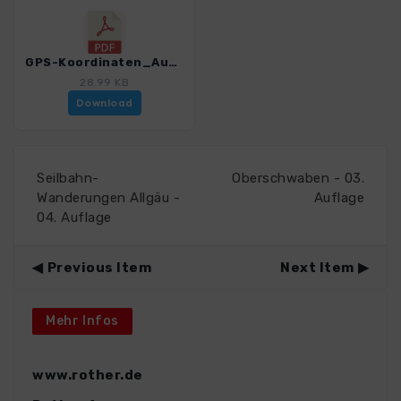
GPS-Koordinaten_Ausgangspunkte_WF_FernwanderwegE1DeutschlandNord_4551_2.pdf
28.99 KB
Download
Seilbahn-
Oberschwaben - 03.
Wanderungen Allgäu -
Auflage
04. Auflage
Previous Item
Next Item
Mehr Infos
www.rother.de