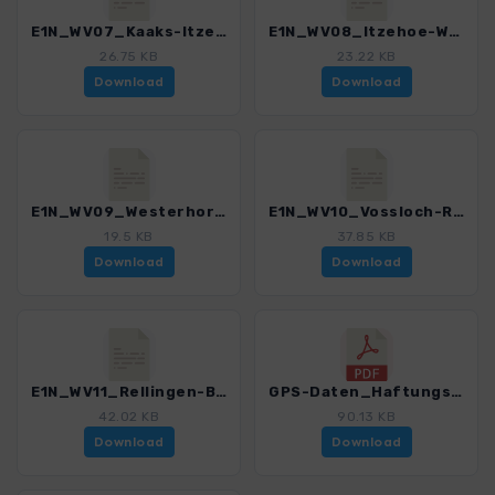
E1N_WV07_Kaaks-Itzehoe_4551_2.gpx
E1N_WV08_Itzehoe-Westerhorn_4551_2.gpx
26.75 KB
23.22 KB
Download
Download
E1N_WV09_Westerhorn-Vossloch_4551_2.gpx
E1N_WV10_Vossloch-Rellingen_4551_2.gpx
19.5 KB
37.85 KB
Download
Download
E1N_WV11_Rellingen-Blankenese_4551_2.gpx
GPS-Daten_Haftungsausschluss-Nutzungsbedingungen_WF_FernwanderwegE1DeutschlandNord_4551_2.pdf
42.02 KB
90.13 KB
Download
Download