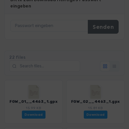
eingeben
22 files
FGW_01__4463_1.gpx
FGW_02__4463_1.gpx
15.99 KB
15.81 KB
Download
Download