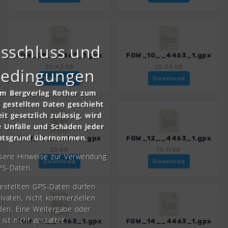
sschluss und
FGW_09__4463_1.gpx
FGW_10__4463_1.gpx
20.43 KB
25.04 KB
bedingungen
Download
Download
om Bergverlag Rother zum
gestellten Daten geschieht
it gesetzlich zulässig, wird
e Unfälle und Schäden jeder
chtsgrund übernommen.
FGW_11__4463_1.gpx
FGW_12__4463_1.gpx
25 KB
15.11 KB
nsere Hinweise zur Verwendung
Download
Download
PS-Daten.
gestellten GPS-Daten dürfen
rivaten, nicht kommerziellen
den. Eine Weitergabe oder
 ist nicht gestattet.
FGW_13__4463_1.gpx
FGW_14__4463_1.gpx