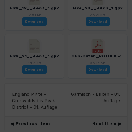
FGW_19__4463_1.gpx
FGW_20__4463_1.gpx
19.81 KB
26.91 KB
Download
Download
FGW_21__4463_1.gpx
GPS-Daten_ROTHER WF Fraenkischer Gebirgsweg_Hinweise_4463_1.pdf
44.2 KB
35.13 KB
Download
Download
England Mitte -
Garmisch - Brixen - 01.
Cotswolds bis Peak
Auflage
District - 01. Auflage
Previous Item
Next Item