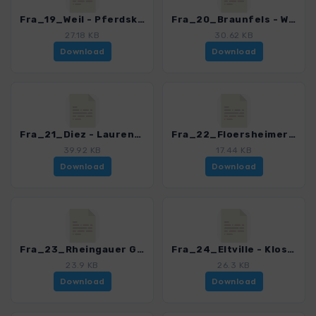
Fra_19_Weil - Pferdskopf_4468_1.gpx
Fra_20_Braunfels - Weilburg_4468_1.gpx
27.18 KB
30.62 KB
Download
Download
Fra_21_Diez - Laurenburg_4468_1.gpx
Fra_22_Floersheimer Warte_4468_1.gpx
39.92 KB
17.44 KB
Download
Download
Fra_23_Rheingauer Gebueck_4468_1.gpx
Fra_24_Eltville - Kloster Eberbach_4468_1.gpx
23.9 KB
26.3 KB
Download
Download