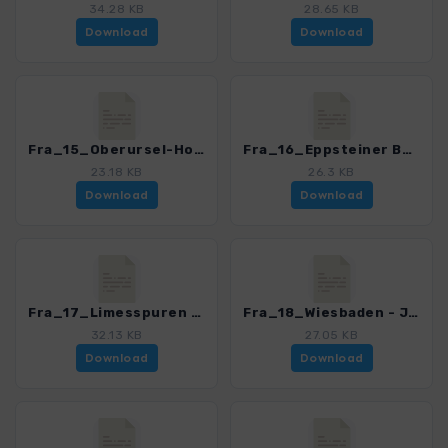
34.28 KB
28.65 KB
Download
Download
Fra_15_Oberursel-Hohemark ­ Herzbergturm_4468_1.gpx
Fra_16_Eppsteiner Bergtour_4468_1.gpx
23.18 KB
26.3 KB
Download
Download
Fra_17_Limesspuren bei Idstein_4468_1.gpx
Fra_18_Wiesbaden - Jagdschloss Platte_4468_1.gpx
32.13 KB
27.05 KB
Download
Download