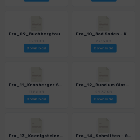
Fra_09_Buchbergtour_4468_1.gpx
Fra_10_Bad Soden - Koenigstein_4468_1.gpx
15.91 KB
27.15 KB
Download
Download
Fra_11_Kronberger Spaziergang_4468_1.gpx
Fra_12_Rund um Glashuetten_4468_1.gpx
17.86 KB
29.37 KB
Download
Download
Fra_13_Koenigsteiner Taunusberge_4468_1.gpx
Fra_14_Schmitten - Grosser Feldberg_4468_1.gpx