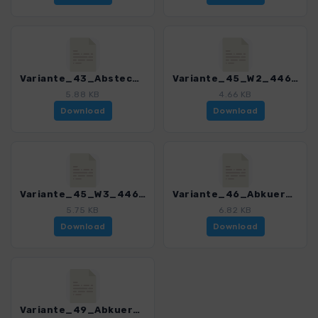
Variante_43_Abstecher Gh Zum Paradies_4468_1.gpx
Variante_45_W2_4468_1.gpx
5.88 KB
4.66 KB
Download
Download
Variante_45_W3_4468_1.gpx
Variante_46_Abkuerzung Forellenteiche Hoherodskopf_4468_1.gpx
5.75 KB
6.82 KB
Download
Download
Variante_49_Abkuerzung Wegkreuz Hohbalz_4468_1.gpx