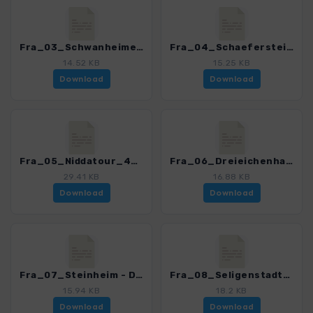
Fra_03_Schwanheimer Duene_4468_1.gpx
Fra_04_Schaefersteinpfad_4468_1.gpx
14.52 KB
15.25 KB
Download
Download
Fra_05_Niddatour_4468_1.gpx
Fra_06_Dreieichenhain_4468_1.gpx
29.41 KB
16.88 KB
Download
Download
Fra_07_Steinheim - Dietesheimer Steinbrueche_4468_1.gpx
Fra_08_Seligenstadt_4468_1.gpx
15.94 KB
18.2 KB
Download
Download