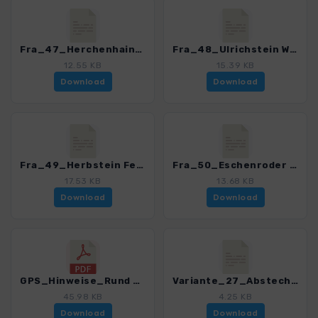
Fra_47_Herchenhainer Hoehe_4468_1.gpx
Fra_48_Ulrichstein Weitblicktour_4468_1.gpx
12.55 KB
15.39 KB
Download
Download
Fra_49_Herbstein Felsentour_4468_1.gpx
Fra_50_Eschenroder Stauseetour_4468_1.gpx
17.53 KB
13.68 KB
Download
Download
GPS_Hinweise_Rund um Frankfurt_4468_1.pdf
Variante_27_Abstecher Mainzer Altstadt_4468_1.gpx
45.98 KB
4.25 KB
Download
Download