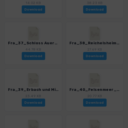
14.02 KB
38.23 KB
Download
Download
Fra_37_Schloss Auerbach und der Melibokus_4468_1.gpx
Fra_38_Reichelsheim - Burg Rodenstein_4468_1.gpx
44.78 KB
27.69 KB
Download
Download
Fra_39_Erbach und Michelstadt_4468_1.gpx
Fra_40_Felsenmeer_4468_1.gpx
23.49 KB
20.77 KB
Download
Download