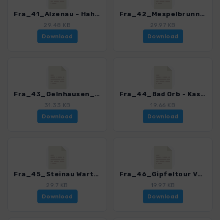
Fra_41_Alzenau - Hahnenkamm_4468_1.gpx
Fra_42_Mespelbrunn_4468_1.gpx
29.48 KB
29.97 KB
Download
Download
Fra_43_Gelnhausen_4468_1.gpx
Fra_44_Bad Orb - Kassel Biebergemuend_4468_1.gpx
31.33 KB
19.66 KB
Download
Download
Fra_45_Steinau Wartenweg_4468_1.gpx
Fra_46_Gipfeltour Vogelsberg_4468_1.gpx
29.7 KB
19.97 KB
Download
Download