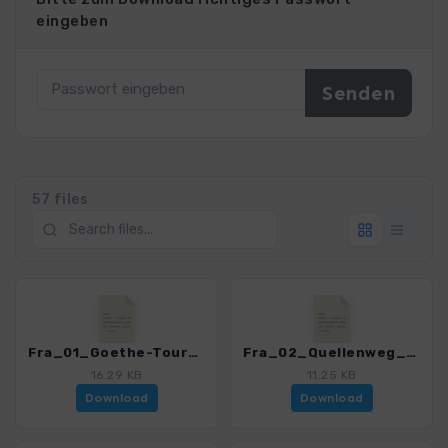
eingeben
57 files
Fra_01_Goethe-Tour_4468_1.gpx
Fra_02_Quellenweg_4468_1.gpx
16.29 KB
11.25 KB
Download
Download