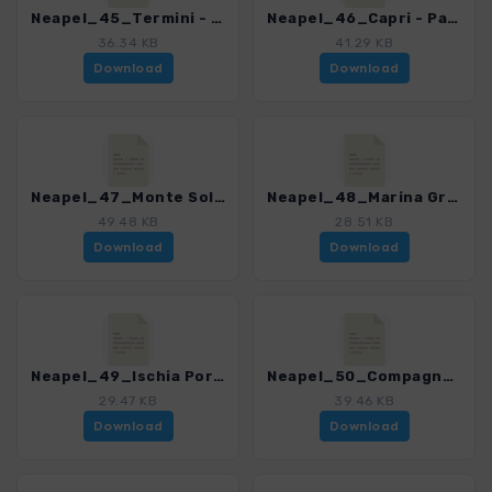
Neapel_45_Termini - Punta Campanella_4200_7.gpx
Neapel_46_Capri - Palazzo di Tiberio_4200_7.gpx
36.34 KB
41.29 KB
Download
Download
Neapel_47_Monte Solaro_4200_7.gpx
Neapel_48_Marina Grande - Grotta Azzurra_4200_7.gpx
49.48 KB
28.51 KB
Download
Download
Neapel_49_Ischia Porto - Campagnano_4200_7.gpx
Neapel_50_Compagnano - Baranco Testaccio_4200_7.gpx
29.47 KB
39.46 KB
Download
Download