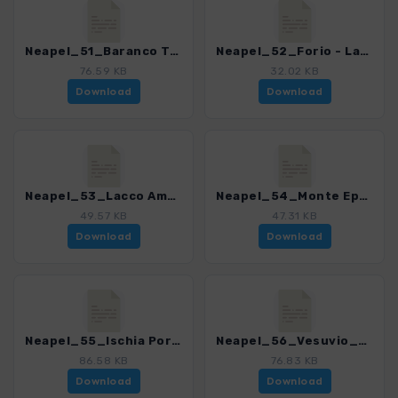
Neapel_51_Baranco Testaccio - Forio_4200_7.gpx
Neapel_52_Forio - Lacco Ameno_4200_7.gpx
76.59 KB
32.02 KB
Download
Download
Neapel_53_Lacco Ameno - Ischia Porto_4200_7.gpx
Neapel_54_Monte Epomeo_4200_7.gpx
49.57 KB
47.31 KB
Download
Download
Neapel_55_Ischia Porto - Forio_4200_7.gpx
Neapel_56_Vesuvio_4200_7.gpx
86.58 KB
76.83 KB
Download
Download