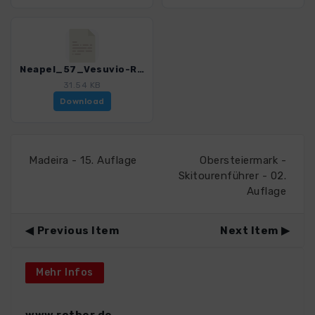
Neapel_57_Vesuvio-Rundweg_4200_7.gpx
31.54 KB
Download
Madeira - 15. Auflage
Obersteiermark -
Skitourenführer - 02.
Auflage
Previous Item
Next Item
Mehr Infos