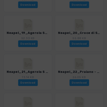
Download
Download
Neapel_19_Agerola San Lazzaro - Agerola Pianillo_4200_7.gpx
Neapel_20_Croce di Scupolo_4200_7.gpx
52.33 KB
55.88 KB
Download
Download
Neapel_21_Agerola S Maria - Monte SantAngelo_4200_7.gpx
Neapel_22_Praiano - Agerola Bomerano_4200_7.gpx
73.14 KB
26.05 KB
Download
Download