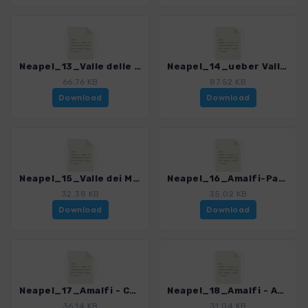
Neapel_13_Valle delle Ferriere_4200_7.gpx
Neapel_14_ueber Valle delle Ferriere_4200_7.gpx
66.76 KB
87.52 KB
Download
Download
Neapel_15_Valle dei Mulini_4200_7.gpx
Neapel_16_Amalfi-Panoramaweg_4200_7.gpx
32.38 KB
35.02 KB
Download
Download
Neapel_17_Amalfi - Conca dei Marini_4200_7.gpx
Neapel_18_Amalfi - Agerola San Lazzaro_4200_7.gpx
36.14 KB
31.04 KB