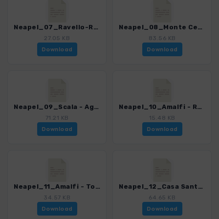
Neapel_07_Ravello-Rundweg_4200_7.gpx
Neapel_08_Monte Cerreto_4200_7.gpx
27.05 KB
83.56 KB
Download
Download
Neapel_09_Scala - Agerola San Lazzaro_4200_7.gpx
Neapel_10_Amalfi - Ravello_4200_7.gpx
71.21 KB
15.48 KB
Download
Download
Neapel_11_Amalfi - Torre dello Ziro_4200_7.gpx
Neapel_12_Casa Santa Maria dei Monti_4200_7.gpx
34.57 KB
64.65 KB
Download
Download