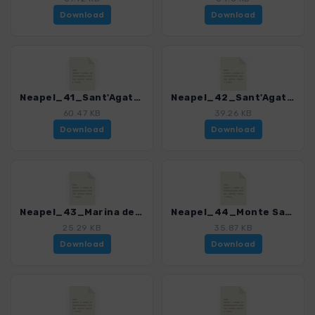
Download
Download
Neapel_41_Sant'Agata - Marina Crapolla_4200_7.gpx
Neapel_42_Sant'Agata - Marina del Cantone_4200_7.gpx
60.47 KB
39.26 KB
Download
Download
Neapel_43_Marina del Cantone - Monte San Costanzo - Termini_4200_7.gpx
Neapel_44_Monte San Costanzo_4200_7.gpx
25.29 KB
35.87 KB
Download
Download