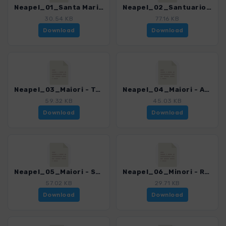
Neapel_01_Santa Maria de Olearia_4200_7.gpx
Neapel_02_Santuario dell'Avvocata_4200_7.gpx
30.54 KB
77.16 KB
Download
Download
Neapel_03_Maiori - Torre di Chiunzi_4200_7.gpx
Neapel_04_Maiori - Amalfi_4200_7.gpx
59.32 KB
45.03 KB
Download
Download
Neapel_05_Maiori - San Nicola_4200_7.gpx
Neapel_06_Minori - Ravello - Scala_4200_7.gpx
57.02 KB
29.71 KB
Download
Download