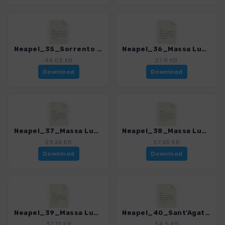
Neapel_35_Sorrento - Massa Lubrense_4200_7.gpx
Neapel_36_Massa Lubrense - Sorrento_4200_7.gpx
44.02 KB
27.8 KB
Download
Download
Neapel_37_Massa Lubrense - Marina della Lobra_4200_7.gpx
Neapel_38_Massa Lubrense - Marina di leranto_4200_7.gpx
29.26 KB
57.65 KB
Download
Download
Neapel_39_Massa Lubrense - Sant'Agata_4200_7.gpx
Neapel_40_Sant'Agata - Colli di San Pietro_4200_7.gpx
37.72 KB
34.5 KB