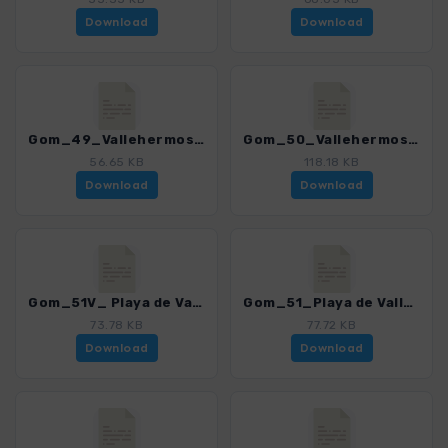
Download
Download
Gom_49_Vallehermoso - Chorros de Epina - Macayo_4007_15.gpx
Gom_50_Vallehermoso - Cumbre de Chijere_4007_15.gpx
56.65 KB
118.18 KB
Download
Download
Gom_51V_ Playa de Vallehermoso - Playa de la Sepultura_4007_15.gpx
Gom_51_Playa de Vallehermoso - Punta de la Sepultura - Simancas_4007_15.gpx
73.78 KB
77.72 KB
Download
Download