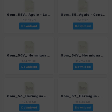
Gom_55V_ Agulo - La Palmita - Centro de Visitantes Juego de Bolas_4007_15.gpx
Gom_55_Agulo - Centro de Visitantes Juego de Bolas_4007_15.gpx
39.51 KB
56.7 KB
Download
Download
Gom_56V_ Hermigua - Vallehermoso 2_4007_15.gpx
Gom_56V_ Hermigua - Vallehermoso_4007_15.gpx
134.91 KB
119.93 KB
Download
Download
Gom_56_Hermigua - Tamargada - Vallehermoso_4007_15.gpx
Gom_57_Hermigua - Playa de La Caleta_4007_15.gpx
105.11 KB
114.35 KB
Download
Download