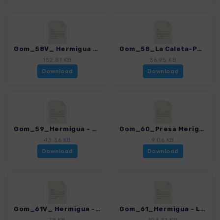
Gom_58V_ Hermigua - Playa de La Caleta_4007_15.gpx
Gom_58_La Caleta-Punta San Lorenzo_4007_15.gpx
152.81 KB
36.95 KB
Download
Download
Gom_59_Hermigua - Agulo_4007_15.gpx
Gom_60_Presa Meriga_4007_15.gpx
43.36 KB
9.06 KB
Download
Download
Gom_61V_ Hermigua - Los Acevinos - Corralete_4007_15.gpx
Gom_61_Hermigua - Los Acevinos_4007_15.gpx