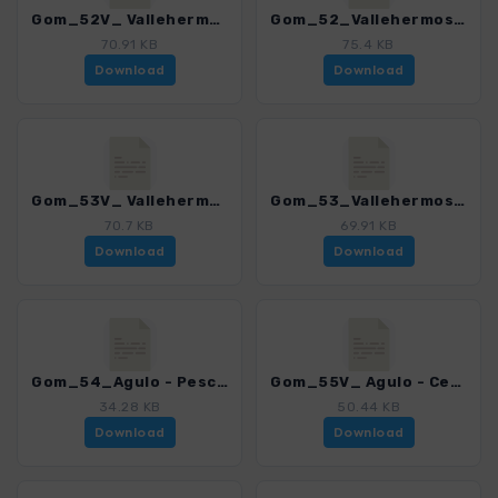
Gom_52V_ Vallehermoso - El Tion_4007_15.gpx
Gom_52_Vallehermoso - El Tion_4007_15.gpx
70.91 KB
75.4 KB
Download
Download
Gom_53V_ Vallehermoso - Presa de Marichal_4007_15.gpx
Gom_53_Vallehermoso - Presa de Marichal_4007_15.gpx
70.7 KB
69.91 KB
Download
Download
Gom_54_Agulo - Pescante_4007_15.gpx
Gom_55V_ Agulo - Centro de Visitantes Juego de Bolas - Playa de San Marcos_4007_15.gpx
34.28 KB
50.44 KB
Download
Download