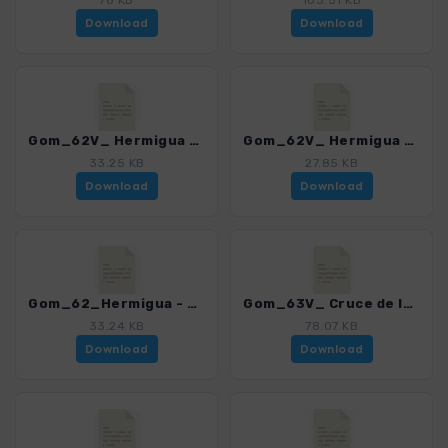
78 KB
103.51 KB
Download
Download
Gom_62V_ Hermigua - Carbonera - La Cumbre_4007_15.gpx
Gom_62V_ Hermigua - Cumbre Carbonera_4007_15.gpx
33.25 KB
27.85 KB
Download
Download
Gom_62_Hermigua - Carbonera - La Cumbre_4007_15.gpx
Gom_63V_ Cruce de la Zarcita - El Cedro_4007_15.gpx
33.24 KB
78.07 KB
Download
Download