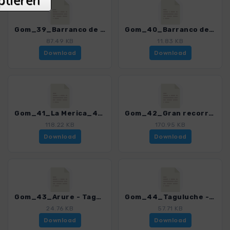
Gom_39_Barranco de Argaga_4007_15.gpx
Gom_40_Barranco de Arure_4007_15.gpx
87.49 KB
11.83 KB
Download
Download
Gom_41_La Merica_4007_15.gpx
Gom_42_Gran recorrido Valle Gran Rey_4007_15.gpx
118.22 KB
170.95 KB
Download
Download
Gom_43_Arure - Taguluche_4007_15.gpx
Gom_44_Taguluche - Tejeleche_4007_15.gpx
24.76 KB
57.71 KB
Download
Download