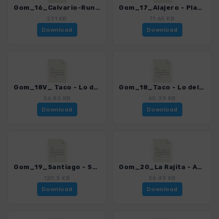
Gom_16_Calvario-Runde_4007_15.gpx
Gom_17_Alajero - Playa La Cantera_4007_15.gpx
27.1 KB
71.65 KB
Download
Download
Gom_18V_ Taco - Lo del Gato_4007_15.gpx
Gom_18_Taco - Lo del Gato_4007_15.gpx
56.85 KB
60.39 KB
Download
Download
Gom_19_Santiago - San Sebastian_4007_15.gpx
Gom_20_La Rajita - Arguayoda_4007_15.gpx
120.5 KB
56.49 KB
Download
Download