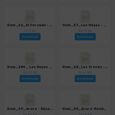
Gom_26_El Cercado - Valle Gran Rey_4007_15.gpx
Gom_27_Las Hayas - Jardin de las Creces_4007_15.gpx
29.5 KB
38.19 KB
Download
Download
Gom_28V_ Las Hayas - Jardin de las Creces - Raso de la Bruma_4007_15.gpx
Gom_28_Las Creces - Raso Bruma_4007_15.gpx
39.45 KB
14.61 KB
Download
Download
Gom_29_Arure - Raso de la Bruma_4007_15.gpx
Gom_30_Arure-Runde_4007_15.gpx
63.63 KB
31.24 KB