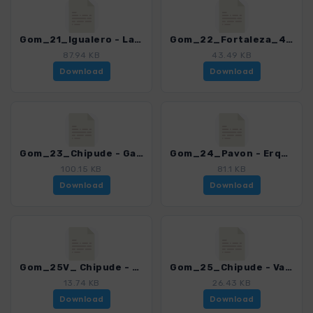
Gom_21_Igualero - La Dama_4007_15.gpx
Gom_22_Fortaleza_4007_15.gpx
87.94 KB
43.49 KB
Download
Download
Gom_23_Chipude - Garajonay_4007_15.gpx
Gom_24_Pavon - Erque - Erquito - GR 131 - Pavon_4007_15.gpx
100.15 KB
81.1 KB
Download
Download
Gom_25V_ Chipude - El Cercado_4007_15.gpx
Gom_25_Chipude - Valle Gran Rey_4007_15.gpx
13.74 KB
26.43 KB
Download
Download