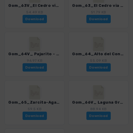
Gom_63V_El Cedro via Sendero_4007_15.gpx
Gom_63_El Cedro via Tunel_4007_15.gpx
54.49 KB
51.79 KB
Download
Download
Gom_64V_ Pajarito - Garajonay - Alto del Contadero - Ermita de Lourdes - Cruce de la Zarcita - Pajarito_4007_15.gpx
Gom_64_Alto del Contadero - Hermigua_4007_15.gpx
96.97 KB
55.09 KB
Download
Download
Gom_65_Zarcita-Agando-Laja-Bailadero-Zarcita_4007_15.gpx
Gom_66V_ Laguna Grande - Garajonay - Chipude - El Cercado - Laguna Grande_4007_15.gpx
59.5 KB
88.94 KB
Download
Download