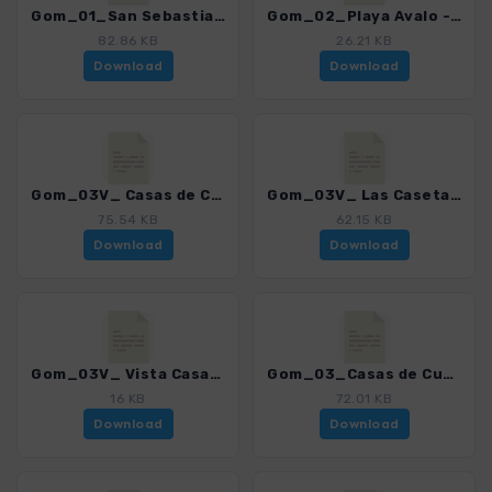
Gom_01_San Sebastian - Playa de la Guancha_4007_15.gpx
Gom_02_Playa Avalo - Puntallana_4007_15.gpx
82.86 KB
26.21 KB
Download
Download
Gom_03V_ Casas de Cuevas Blancas_4007_15.gpx
Gom_03V_ Las Casetas - San Sebastian_4007_15.gpx
75.54 KB
62.15 KB
Download
Download
Gom_03V_ Vista Casas de Cuevas Blancas_4007_15.gpx
Gom_03_Casas de Cuevas Blancas_4007_15.gpx
16 KB
72.01 KB
Download
Download