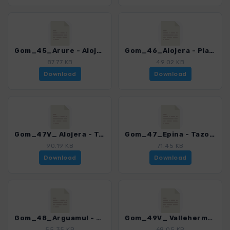
Gom_45_Arure - Alojera_4007_15.gpx
Gom_46_Alojera - Playa del Trigo_4007_15.gpx
87.77 KB
49.02 KB
Download
Download
Gom_47V_ Alojera - Tazo - Epina_4007_15.gpx
Gom_47_Epina - Tazo - Epina_4007_15.gpx
90.19 KB
71.45 KB
Download
Download
Gom_48_Arguamul - Playa_4007_15.gpx
Gom_49V_ Vallehermoso - Chorros de Epina - La Meseta_4007_15.gpx
55.35 KB
68.05 KB