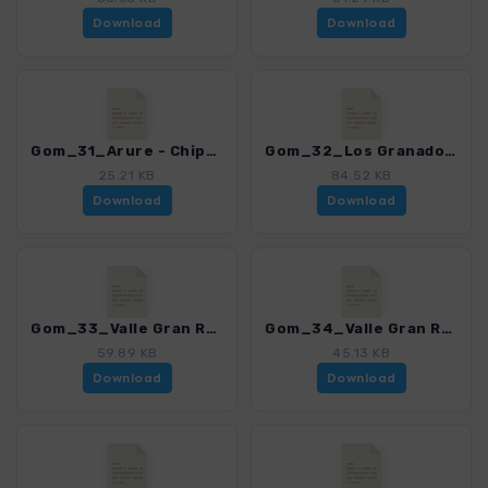
Download
Download
Gom_31_Arure - Chipude_4007_15.gpx
Gom_32_Los Granados - Arure - Mirador Palmarejo_4007_15.gpx
25.21 KB
84.52 KB
Download
Download
Gom_33_Valle Gran Rey - Las Hayas_4007_15.gpx
Gom_34_Valle Gran Rey - Vallehermoso_4007_15.gpx
59.89 KB
45.13 KB
Download
Download