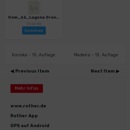
Gom_66_Laguna Grande - Garajonay_4007_15.gpx
73.82 KB
Download
Korsika - 15. Auflage
Madeira - 13. Auflage
Previous Item
Next Item
Mehr Infos
www.rother.de
Rother App
GPS auf Android