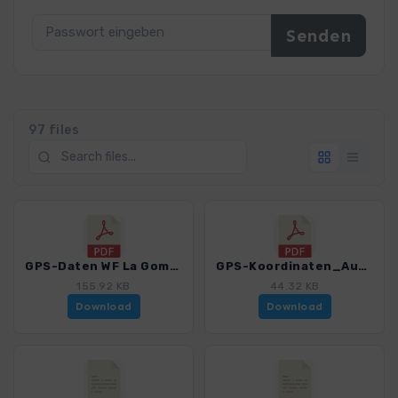
97 files
GPS-Daten WF La Gomera - Haftungsausschluss, Nutzungsbedingungen und Hinweise_4007_15.pdf
GPS-Koordinaten_Ausgangspunkte_WF_LaGomera_4007_15.pdf
155.92 KB
44.32 KB
Download
Download