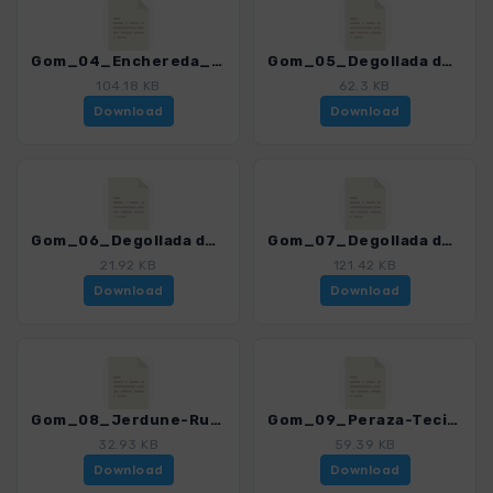
Gom_04_Enchereda_4007_15.gpx
Gom_05_Degollada de Peraza - Roque de Agando_4007_15.gpx
104.18 KB
62.3 KB
Download
Download
Gom_06_Degollada de Peraza - San Sebastián_4007_15.gpx
Gom_07_Degollada de Peraza - El Cabrito_4007_15.gpx
21.92 KB
121.42 KB
Download
Download
Gom_08_Jerdune-Runde_4007_15.gpx
Gom_09_Peraza-Tecina_4007_15.gpx
32.93 KB
59.39 KB
Download
Download