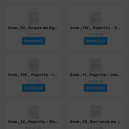
Gom_10_Roque de Agando - Santiago_4007_15.gpx
Gom_11V_ Pajarito - Caseta Olsen - Imada - Garajonay_4007_15.gpx
70.2 KB
32.88 KB
Download
Download
Gom_11V_ Pajarito - Imada - Paredes - Garajonay_4007_15.gpx
Gom_11_Pajarito - Imada - Igualero - Garajonay_4007_15.gpx
37.17 KB
59.54 KB
Download
Download
Gom_12_Pajarito - Roque de Agando_4007_15.gpx
Gom_13_Barranco de Guarimiar_4007_15.gpx
129.61 KB
55.25 KB