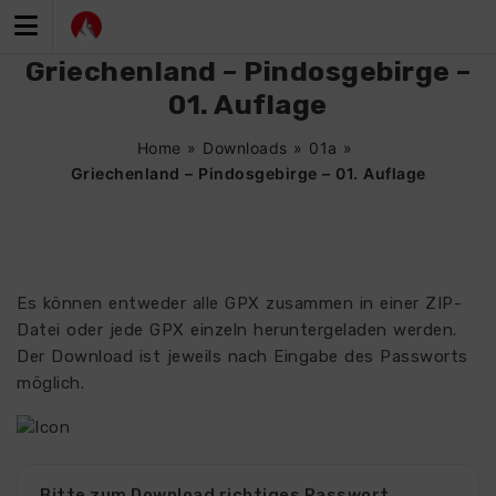
Zum
Inhalt
springen
Griechenland – Pindosgebirge –
01. Auflage
Home
»
Downloads
»
01a
»
Griechenland – Pindosgebirge – 01. Auflage
Es können entweder alle GPX zusammen in einer ZIP-
Datei oder jede GPX einzeln heruntergeladen werden.
Der Download ist jeweils nach Eingabe des Passworts
möglich.
Bitte zum Download richtiges Passwort