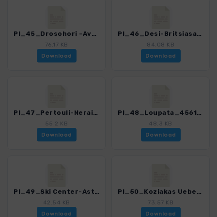
PI_45_Drosohori -Avgo_4561_1.gpx
PI_46_Desi-Britsiasa_4561_1.gpx
76.17 KB
84.08 KB
Download
Download
PI_47_Pertouli-Neraida_4561_1.gpx
PI_48_Loupata_4561_1.gpx
55.2 KB
48.3 KB
Download
Download
PI_49_Ski Center-Astrapi_4561_1.gpx
PI_50_Koziakas Ueberschreitung_4561_1.gpx
42.54 KB
73.57 KB
Download
Download