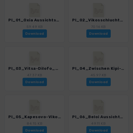
PI_01_Oxia Aussichtspunkt_4561_1.gpx
PI_02_Vikosschlucht_4561_1.gpx
59.49 KB
70.16 KB
Download
Download
PI_03_Vitsa-Dilofo_4561_1.gpx
PI_04_Zwischen Kipi-Koukouli_4561_1.gpx
47.37 KB
45.97 KB
Download
Download
PI_05_Kapesovo-Vikosschlucht_4561_1.gpx
PI_06_Beloi Aussichtspunkt_4561_1.gpx
84.15 KB
49.11 KB
Download
Download