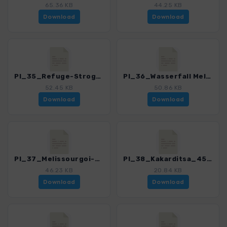
65.36 KB
44.25 KB
Download
Download
PI_35_Refuge-Strogoula_4561_1.gpx
PI_36_Wasserfall Melissourgoi_4561_1.gpx
52.45 KB
50.86 KB
Download
Download
PI_37_Melissourgoi-Afti_4561_1.gpx
PI_38_Kakarditsa_4561_1.gpx
46.23 KB
20.84 KB
Download
Download