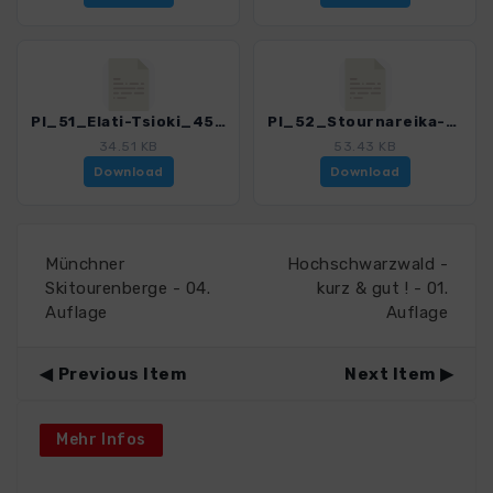
PI_51_Elati-Tsioki_4561_1.gpx
PI_52_Stournareika-Karadziouni_4561_1.gpx
34.51 KB
53.43 KB
Download
Download
Münchner
Hochschwarzwald -
Skitourenberge - 04.
kurz & gut ! - 01.
Auflage
Auflage
Previous Item
Next Item
Mehr Infos