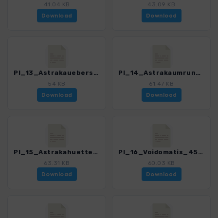
41.04 KB
43.09 KB
Download
Download
PI_13_Astrakaueberschreitung_4561_1.gpx
PI_14_Astrakaumrundung_4561_1.gpx
54 KB
61.47 KB
Download
Download
PI_15_Astrakahuette-Tsepelovo_4561_1.gpx
PI_16_Voidomatis_4561_1.gpx
63.31 KB
60.03 KB
Download
Download