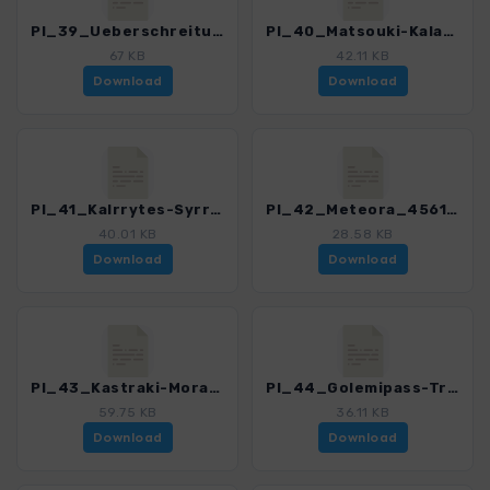
PI_39_Ueberschreitung Kakarditsa_4561_1.gpx
PI_40_Matsouki-Kalarites_4561_1.gpx
67 KB
42.11 KB
Download
Download
PI_41_Kalrrytes-Syrrako_4561_1.gpx
PI_42_Meteora_4561_1.gpx
40.01 KB
28.58 KB
Download
Download
PI_43_Kastraki-Morava_4561_1.gpx
PI_44_Golemipass-Trigia_4561_1.gpx
59.75 KB
36.11 KB
Download
Download