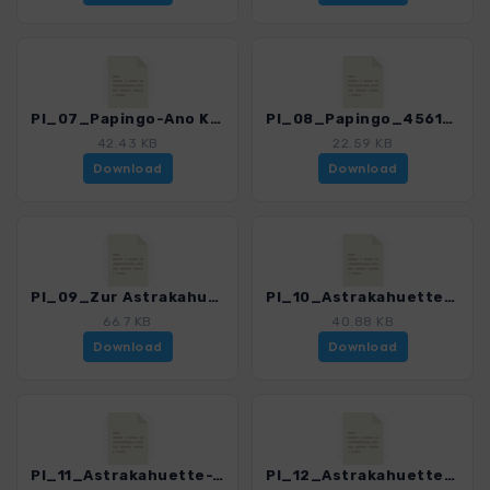
PI_07_Papingo-Ano Kleidona_4561_1.gpx
PI_08_Papingo_4561_1.gpx
42.43 KB
22.59 KB
Download
Download
PI_09_Zur Astrakahuette_4561_1.gpx
PI_10_Astrakahuette-Drakolimni_4561_1.gpx
66.7 KB
40.88 KB
Download
Download
PI_11_Astrakahuette-Tsouka_4561_1.gpx
PI_12_Astrakahuette-Gamila_4561_1.gpx