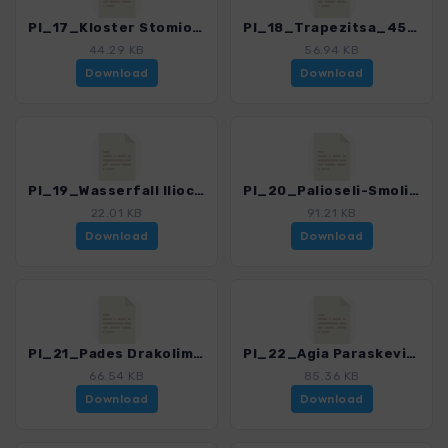
PI_17_Kloster Stomio_4561_1.gpx
PI_18_Trapezitsa_4561_1.gpx
44.29 KB
56.94 KB
Download
Download
PI_19_Wasserfall Iliochori_4561_1.gpx
PI_20_Palioseli-Smolikas_4561_1.gpx
22.01 KB
91.21 KB
Download
Download
PI_21_Pades Drakolimni_4561_1.gpx
PI_22_Agia Paraskevi_Drakolimni_4561_1.gpx
66.54 KB
85.36 KB
Download
Download