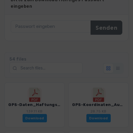
eingeben
54 files
GPS-Daten_Haftungsausschluss-Nutzungsbedingungen_WF_Griechenland_Pindosgebirge_4561_1.pdf
GPS-Koordinaten_Ausgangspunkte_WF_Griechenland_Pindosgebirge_4561_1.pdf
139.11 KB
28.75 KB
Download
Download