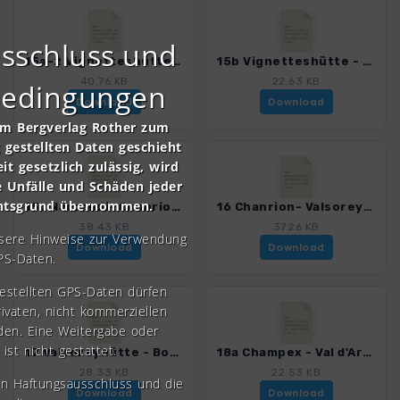
sschluss und
15a-2 Vignetteshütte - Pigne d'Arolla - Les Portons - Chanrionhütte.gpx
15b Vignetteshütte - Otemmagletscher - Chanrionhütte.gpx
40.76 KB
22.63 KB
bedingungen
Download
Download
om Bergverlag Rother zum
gestellten Daten geschieht
it gesetzlich zulässig, wird
e Unfälle und Schäden jeder
chtsgrund übernommen.
15c Nacamuli- Chanrionhütte.gpx
16 Chanrion- Valsoreyhütte.gpx
38.43 KB
37.26 KB
nsere Hinweise zur Verwendung
Download
Download
PS-Daten.
gestellten GPS-Daten dürfen
rivaten, nicht kommerziellen
den. Eine Weitergabe oder
 ist nicht gestattet.
17 Valsoreyhütte - Bourg-St-Pierre.gpx
18a Champex - Val d'Arpette - Col des Ecandies - Trienthütte.gpx
28.33 KB
22.53 KB
en Haftungsausschluss und die
Download
Download