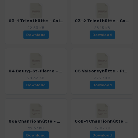
03-1 Trienthütte - Col des Ecandies - Val d'Arpette - Champex.gpx
03-2 Trienthütte - Col d'Orny - Combe d'Orny - Champex.gpx
22.53 KB
28.15 KB
Download
Download
04 Bourg-St-Pierre - Valsoreyhütte.gpx
05 Valsoreyhütte - Plateau du Couloir - Durandgletscher - Chanrionhütte.gpx
28.33 KB
37.29 KB
Download
Download
06a Chanrionhütte - Otemmagletscher - Vignetteshütte.gpx
06b-1 Chanrionhütte - Brenaygletscher - Pigne d'Arolla - Vignetteshütte.gpx
22.67 KB
32.87 KB
Download
Download