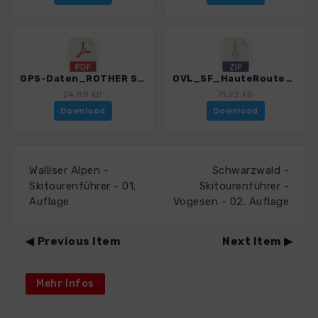
GPS-Daten_ROTHER Skitourenfuehrer Haute Route_Hinweise_5919_2.pdf
OVL_SF_HauteRoute_5919_2.zip
24.88 KB
71.22 KB
Download
Download
Walliser Alpen -
Schwarzwald -
Skitourenführer - 01.
Skitourenführer -
Auflage
Vogesen - 02. Auflage
Previous Item
Next Item
Mehr Infos