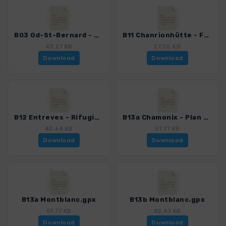
B03 Gd-St-Bernard - Croix de Tsousse - Valsoreyhütte.gpx
B11 Chanrionhütte - Fenetre de Durand - Valpelline.gpx
43.27 KB
27.05 KB
Download
Download
B12 Entreves - Rifugio Torino - Geantgletscher - Chamonix.gpx
B13a Chamonix - Plan de l'Aiguille - Grands Mulets - Mont Blanc.gpx
40.64 KB
51.77 KB
Download
Download
B13a Montblanc.gpx
B13b Montblanc.gpx
51.77 KB
82.47 KB
Download
Download