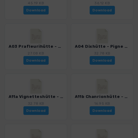
45.19 KB
36.12 KB
Download
Download
A03 Prafleurihütte - Col des Roux - Lac des Dix - Dixhütte.gpx
A04 Dixhütte - Pigne d'Arolla - Vignetteshütte.gpx
27.08 KB
32.78 KB
Download
Download
A11a Vignetteshütte - Pigne d'Arolla - Dixhütte.gpx
A11b Chanrionhütte - Col de Mont Rouge - Col de Cheilon - Dixhütte.gpx
32.78 KB
16.95 KB
Download
Download