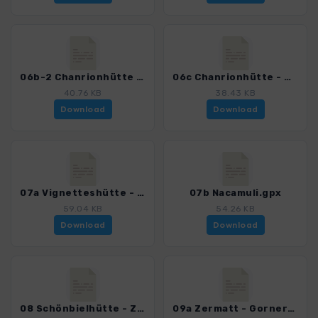
06b-2 Chanrionhütte - Brenaygletscher - Les Portons - Pi.gpx
06c Chanrionhütte - Otemmagletscher - Col de l'Eveque -.gpx
40.76 KB
38.43 KB
Download
Download
07a Vignetteshütte - Col de l'Eveque - Col du Mont Brule.gpx
07b Nacamuli.gpx
59.04 KB
54.26 KB
Download
Download
08 Schönbielhütte - Zermatt.gpx
09a Zermatt - Gornergrat-Rotenboden - Monte-Rosa-Hütte.gpx