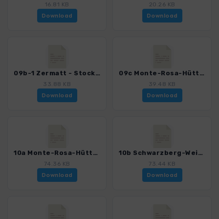
16.81 KB
20.26 KB
Download
Download
09b-1 Zermatt - Stockhorn - Grenzgletscher - Monte-Rosa-Hütte.gpx
09c Monte-Rosa-Hütte.gpx
33.88 KB
39.48 KB
Download
Download
10a Monte-Rosa-Hütte - Stockhornpass - Adlerpass - Saas-Fee.gpx
10b Schwarzberg-Weisstor.gpx
74.36 KB
73.44 KB
Download
Download