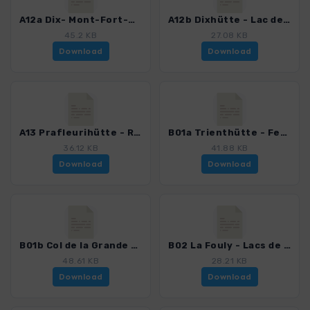
A12a Dix- Mont-Fort-Hütte.gpx
A12b Dixhütte - Lac des Dix - Col des Roux - Prafleurihütte.gpx
45.2 KB
27.08 KB
Download
Download
A13 Prafleurihütte - Rosablanche - Col de la Chaux - Mont-Fort-Hütte.gpx
B01a Trienthütte - Fenetre de Saleina - Col de la Grande Lui - La Fouly.gpx
36.12 KB
41.88 KB
Download
Download
B01b Col de la Grande Lui.gpx
B02 La Fouly - Lacs de Fenetre - Gd-St-Bernard.gpx
48.61 KB
28.21 KB
Download
Download