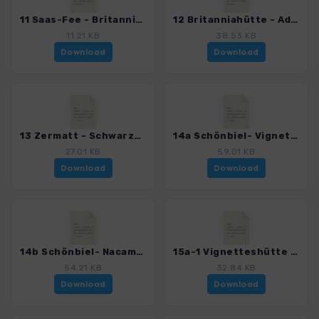
11 Saas-Fee - Britanniahütte.gpx
12 Britanniahütte - Adlerpass - Zermatt.gpx
11.21 KB
38.53 KB
Download
Download
13 Zermatt - Schwarzsee - Schönbielhütte.gpx
14a Schönbiel- Vignetteshütte.gpx
27.01 KB
59.01 KB
Download
Download
14b Schönbiel- Nacamulihütte.gpx
15a-1 Vignetteshütte - Pigne d'Arolla - Chanrionhütte.gpx
54.21 KB
32.84 KB
Download
Download