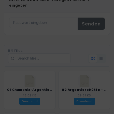
eingeben
54 files
01 Chamonix-Argentiere - Grands Montets - Argentierehütte.gpx
02 Argentierehütte - Col du Chardonnet - Trienthütte.gpx
18.02 KB
29.31 KB
Download
Download