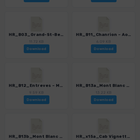
HR_B03_Grand-St-Bernard – Cab Valsorey_5919_2.gpx
HR_B11_Chanrion – Aosta – Entreves_5919_2.gpx
11.72 KB
6.09 KB
Download
Download
HR_B12_Entreves – Mer de Glace – Chamonix_5919_2.gpx
HR_B13a_Mont Blanc ueber Grand Mulets_5919_2.gpx
9.59 KB
13.22 KB
Download
Download
HR_B13b_Mont Blanc Ueberschreitung_5919_2.gpx
HR_x15a_Cab Vignettes – Pigne Arolla – Cab Chanrion_5919_2.gpx