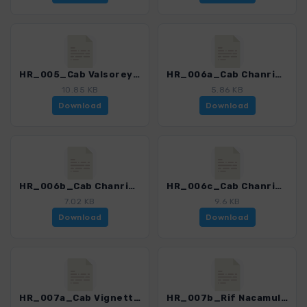
HR_005_Cab Valsorey – Cab Chanrion_5919_2.gpx
HR_006a_Cab Chanrion – Otemma –Cab Vignettes_5919_2.gpx
10.85 KB
5.86 KB
Download
Download
HR_006b_Cab Chanrion – Pigne Arolla – Cab Vignettes_5919_2.gpx
HR_006c_Cab Chanrion – Rif Nacamuli_5919_2.gpx
7.02 KB
9.6 KB
Download
Download
HR_007a_Cab Vignettes – Schoenbielhuette_5919_2.gpx
HR_007b_Rif Nacamuli – Schoenbielhuette_5919_2.gpx