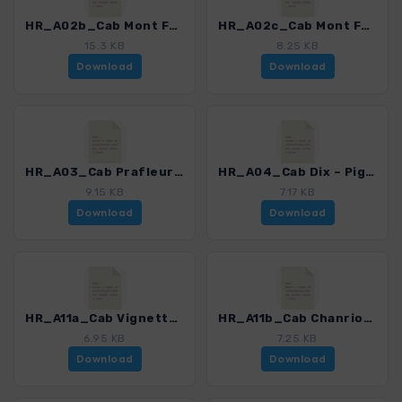
HR_A02b_Cab Mont Fort – Rosablanche – Cab Dix_5919_2.gpx
HR_A02c_Cab Mont Fort – Cab Prafleuri_5919_2.gpx
15.3 KB
8.25 KB
Download
Download
HR_A03_Cab Prafleuri – Cab Dix_5919_2.gpx
HR_A04_Cab Dix – Pigne Arolla – Cab Vignettes_5919_2.gpx
9.15 KB
7.17 KB
Download
Download
HR_A11a_Cab Vignettes – Pigne Arolla – Cab Dix_5919_2.gpx
HR_A11b_Cab Chanrion – Cab Dix_5919_2.gpx
6.95 KB
7.25 KB
Download
Download