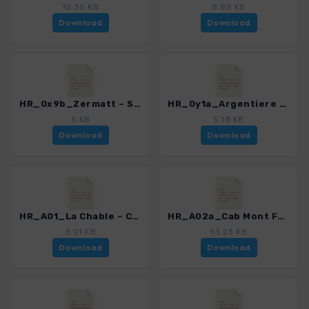
12.35 KB
8.85 KB
Download
Download
HR_0x9b_Zermatt – Stockhorn – Monte-RosaA_5919_2.gpx
HR_0y1a_Argentiere – Refuge Argentiere_B_5919_2.gpx
5 KB
5.18 KB
Download
Download
HR_A01_La Chable – Cab Mont Fort_5919_2.gpx
HR_A02a_Cab Mont Fort – Cab Dix_5919_2.gpx
3.01 KB
13.23 KB
Download
Download