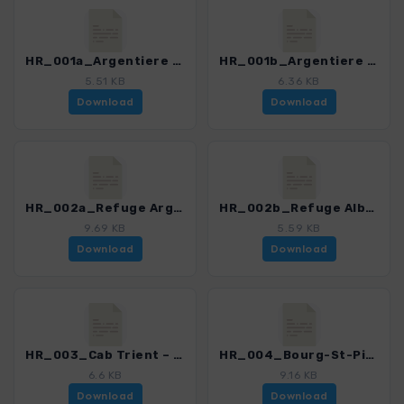
HR_001a_Argentiere – Refuge Argentiere_5919_2.gpx
HR_001b_Argentiere – Refuge Albert_5919_2.gpx
5.51 KB
6.36 KB
Download
Download
HR_002a_Refuge Argentiere – Cab Trient_5919_2.gpx
HR_002b_Refuge Albert – Cab Trient_5919_2.gpx
9.69 KB
5.59 KB
Download
Download
HR_003_Cab Trient – Bourg-St-Pierre_5919_2.gpx
HR_004_Bourg-St-Pierre – Cab Valsorey_5919_2.gpx
6.6 KB
9.16 KB
Download
Download