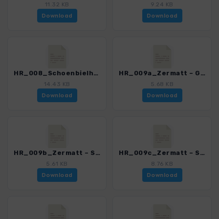
11.32 KB
9.24 KB
Download
Download
HR_008_Schoenbielhuette – Zermatt_5919_2.gpx
HR_009a_Zermatt – Gornergrat – Monte-Rosa_5919_2.gpx
14.43 KB
5.68 KB
Download
Download
HR_009b_Zermatt – Stockhorn –Monte-Rosa_5919_2.gpx
HR_009c_Zermatt – Schwaerzegletscher – Monte-Rosa_5919_2.gpx
5.61 KB
8.76 KB
Download
Download