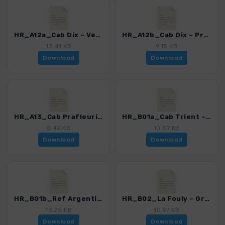
HR_A12a_Cab Dix – Verbier – Champex_5919_2.gpx
HR_A12b_Cab Dix – Prafleuri_5919_2.gpx
13.41 KB
9.15 KB
Download
Download
HR_A13_Cab Prafleuri – Verbier – Champex_5919_2.gpx
HR_B01a_Cab Trient – La Fouly_5919_2.gpx
8.42 KB
10.57 KB
Download
Download
HR_B01b_Ref Argentiere – La Fouly_5919_2.gpx
HR_B02_La Fouly – Grand-St-Bernard_5919_2.gpx
13.25 KB
10.97 KB
Download
Download