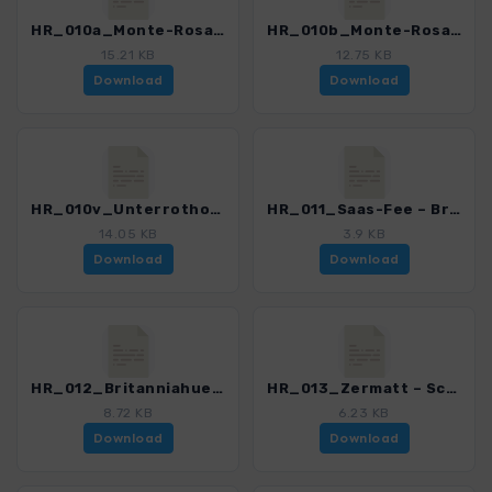
HR_010a_Monte-Rosa – Adlerpass – Saas-Fee_5919_2.gpx
HR_010b_Monte-Rosa – Schwarzberghorn – Saas-Almagell_5919_2.gpx
15.21 KB
12.75 KB
Download
Download
HR_010v_Unterrothorn – Flue – Saas-Fee_5919_2.gpx
HR_011_Saas-Fee – Britanniahuette_5919_2.gpx
14.05 KB
3.9 KB
Download
Download
HR_012_Britanniahuette – Zermatt_5919_2.gpx
HR_013_Zermatt – Schoenbielhuette_5919_2.gpx
8.72 KB
6.23 KB
Download
Download