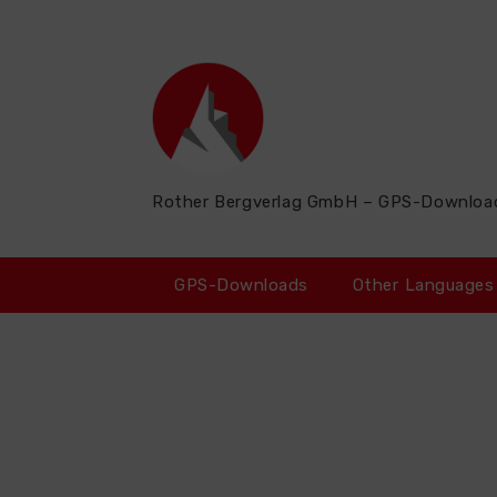
Zum
Inhalt
springen
Rother Bergverlag GmbH – GPS-Downloa
GPS-Downloads
Other Languages