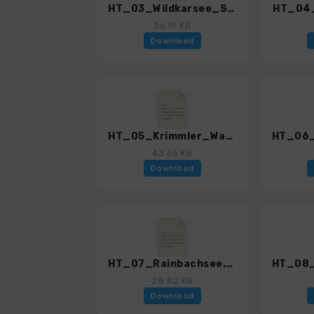
HT_03_Wildkarsee_Seekarscharte.gpx
HT_04_
36.19 KB
Download
HT_05_Krimmler_Wassserfaelle.gpx
43.65 KB
Download
HT_07_Rainbachsee.gpx
28.82 KB
Download