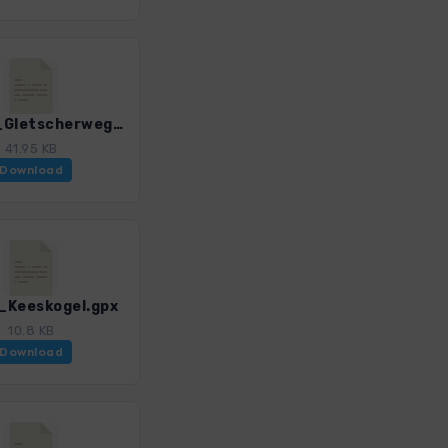
HT_20_Gletscherweg_Obersulzbachtal.gpx
41.95 KB
Download
Keeskogel.gpx
10.8 KB
Download