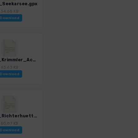
Seekarsee.gpx
34.68 KB
Download
HT_06_Krimmler_Achtental_und_Tauernhaus.gpx
63.63 KB
Download
HT_08_Richterhuette.gpx
50.87 KB
Download