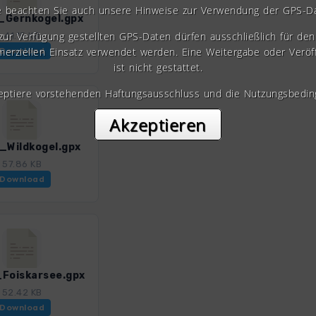
e beachten Sie auch unsere Hinweise zur Verwendung der GPS-D
Gernkogel.gpx
 zur Verfügung gestellten GPS-Daten dürfen ausschließlich für den 
41.15 KB
erziellen Einsatz verwendet werden. Eine Weitergabe oder Veröf
Download
ist nicht gestattet.
zeptiere vorstehenden Haftungsausschluss und die Nutzungsbedin
Akzeptieren
_Wildkogel.gpx
57.86 KB
Download
Foiskarsee.gpx
52.42 KB
Download