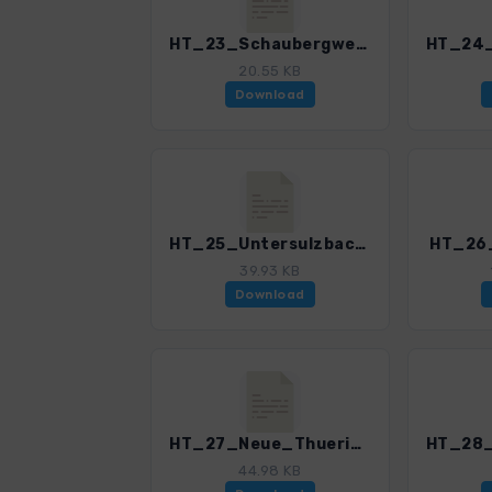
HT_23_Schaubergwerk_Hochfeld.gpx
20.55 KB
Download
HT_25_Untersulzbachkees.gpx
HT_26_
39.93 KB
Download
HT_27_Neue_Thueringer_Huette.gpx
44.98 KB