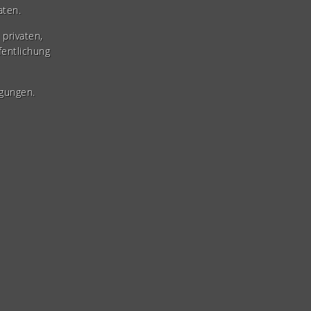
aten.
privaten,
fentlichung
gungen.