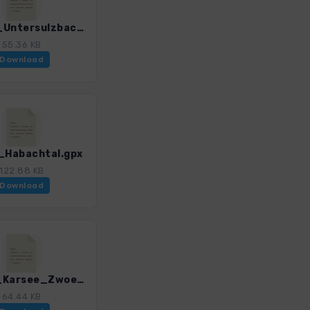
HT_24_Untersulzbachtal.gpx
55.36 KB
Download
Habachtal.gpx
122.88 KB
Download
HT_28_Karsee_Zwoelferkogel.gpx
64.44 KB