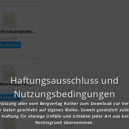
HT_10_Birnlueckenhuette.gpx
62.94 KB
Download
Haftungsausschluss und
HT_12_Warnsdorfer_Huette_Eisssee.gpx
Nutzungsbedingungen
67.57 KB
Download
nützung aller vom Bergverlag Rother zum Download zur Ve
n Daten geschieht auf eigenes Risiko. Soweit gesetzlich zulä
e Haftung für etwaige Unfälle und Schäden jeder Art aus ke
Rechtsgrund übernommen.