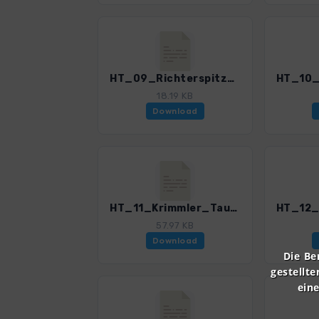
HT_09_Richterspitze.gpx
18.19 KB
Download
HT_11_Krimmler_Tauern.gpx
57.97 KB
Download
Die Be
gestellte
ein