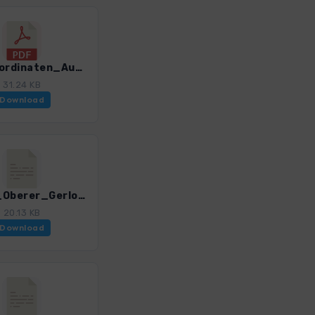
GPS-Koordinaten_Ausgangspunkte_WF_HoheTauern.pdf
31.24 KB
Download
HT_02_Oberer_Gerlosssee_Rosskopf.gpx
20.13 KB
Download