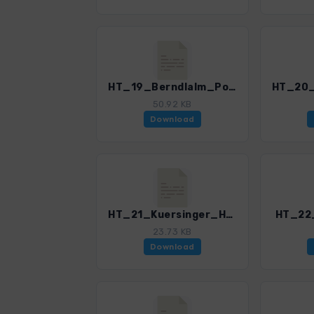
HT_19_Berndlalm_Postalm.gpx
50.92 KB
Download
HT_21_Kuersinger_Huette.gpx
HT_22_
23.73 KB
Download