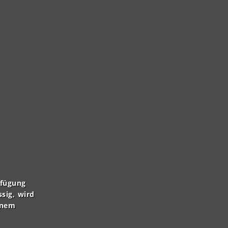
rfügung
ssig, wird
inem