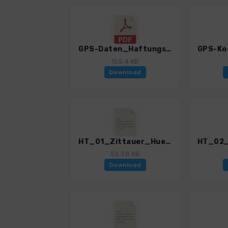
GPS-Daten_Haftungsausschluss-Nutzungsbedingungen_WF_HoheTauern.pdf
155.4 KB
Download
HT_01_Zittauer_Huette_Unterer_Gerlosssee.gpx
53.38 KB
Download