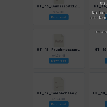
Bitt
HT_13_Gamssspitzl.gpx
HT_14_
Die hier
9.67 KB
nicht komm
Download
Ich ak
HT_15_Fruehmessser_Steinkogel.gpx
HT_16
64.76 KB
Download
HT_17_Seebachsee.gpx
HT_18_
51.24 KB
Download