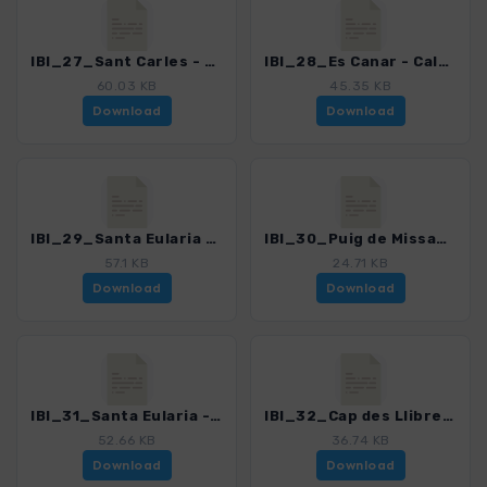
IBI_27_Sant Carles - Cala Mastella_4260_2.gpx
IBI_28_Es Canar - Cala Llenya_4260_2.gpx
60.03 KB
45.35 KB
Download
Download
IBI_29_Santa Eularia - Punta Arabi_4260_2.gpx
IBI_30_Puig de Missa_4260_2.gpx
57.1 KB
24.71 KB
Download
Download
IBI_31_Santa Eularia - Cala Llonga_4260_2.gpx
IBI_32_Cap des Llibrell_4260_2.gpx
52.66 KB
36.74 KB
Download
Download