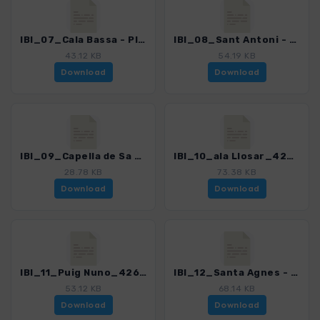
IBI_07_Cala Bassa - Platges de Comte_4260_2.gpx
IBI_08_Sant Antoni - Port des Torrent_4260_2.gpx
43.12 KB
54.19 KB
Download
Download
IBI_09_Capella de Sa Talaia_4260_2.gpx
IBI_10_ala Llosar_4260_2.gpx
28.78 KB
73.38 KB
Download
Download
IBI_11_Puig Nuno_4260_2.gpx
IBI_12_Santa Agnes - Puig den Coca_4260_2.gpx
53.12 KB
68.14 KB
Download
Download