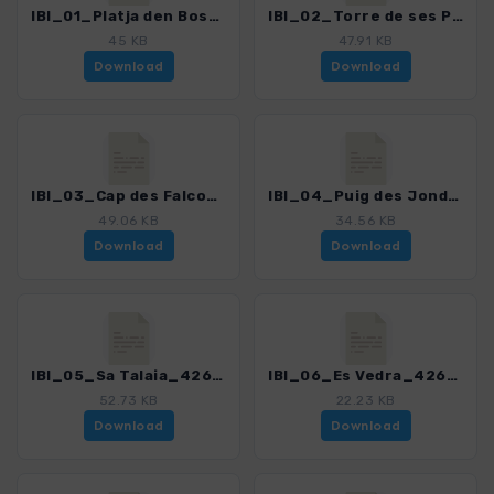
IBI_01_Platja den Bossa - Plajta des Cavallet_4260_2.gpx
IBI_02_Torre de ses Portes_4260_2.gpx
45 KB
47.91 KB
Download
Download
IBI_03_Cap des Falco_4260_2.gpx
IBI_04_Puig des Jondal_4260_2.gpx
49.06 KB
34.56 KB
Download
Download
IBI_05_Sa Talaia_4260_2.gpx
IBI_06_Es Vedra_4260_2.gpx
52.73 KB
22.23 KB
Download
Download