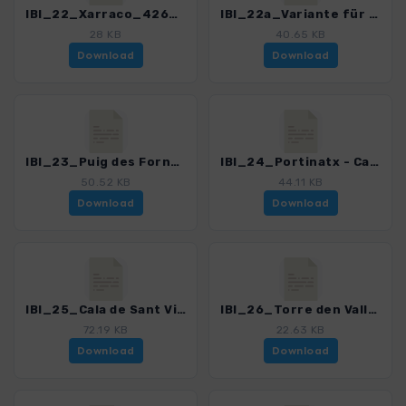
IBI_22_Xarraco_4260_2.gpx
IBI_22a_Variante für Busfahrer_4260_2.gpx
28 KB
40.65 KB
Download
Download
IBI_23_Puig des Fornas_4260_2.gpx
IBI_24_Portinatx - Cala den Serra_4260_2.gpx
50.52 KB
44.11 KB
Download
Download
IBI_25_Cala de Sant Vicenc_4260_2.gpx
IBI_26_Torre den Valls_4260_2.gpx
72.19 KB
22.63 KB
Download
Download