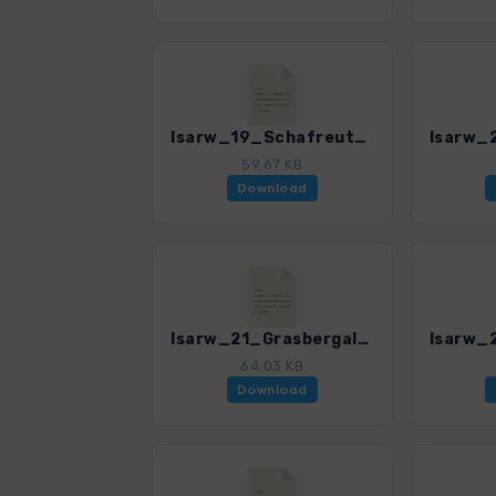
Isarw_19_Schafreuter_0374_1.gpx
59.67 KB
Download
Isarw_21_Grasbergalm_0374_1.gpx
64.03 KB
Download