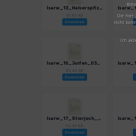
Bitt
Isarw_13_Halserspitz_0374_1.gpx
Die hier
81.85 KB
nicht komm
Download
Ich ak
Isarw_15_Juifen_0374_1.gpx
82.46 KB
Download
Isarw_17_Stierjoch_0374_1.gpx
96.69 KB
Download