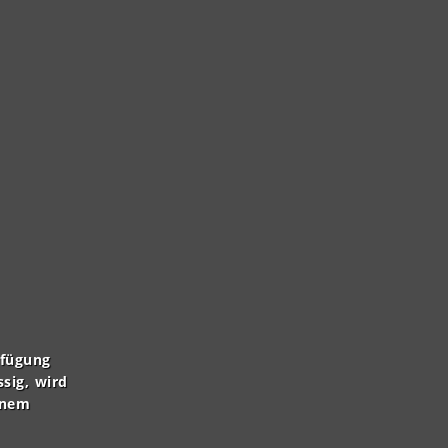
rfügung
ssig, wird
inem