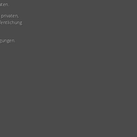
aten.
privaten,
fentlichung
gungen.