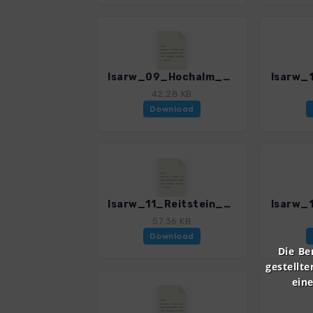
Isarw_09_Hochalm_0374_1.gpx
42.28 KB
Download
Isarw_11_Reitstein_0374_1.gpx
57.36 KB
Download
Die Be
gestellte
ein