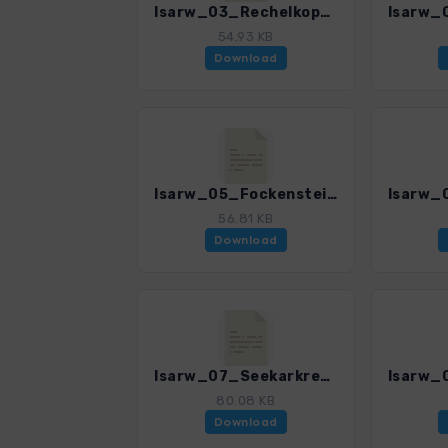
Isarw_03_Rechelkopf_0374_1.gpx
54.93 KB
Download
Isarw_05_Fockenstein_0374_1.gpx
56.81 KB
Download
Isarw_07_Seekarkreuz_0374_1.gpx
80.08 KB
Download