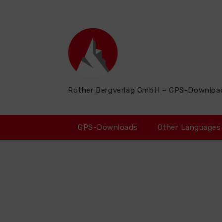
Zum
Inhalt
springen
Rother Bergverlag GmbH – GPS-Downloa
GPS-Downloads
Other Languages