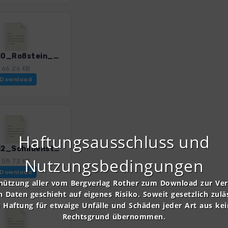
Isarw_10_Roßstein_0374_1.gpx
66.26 KB
Download
Haftungsausschluss und
Isarw_12_Schildenstein_0374_1.gpx
Nutzungsbedingungen
58.72 KB
Download
nützung aller vom Bergverlag Rother zum Download zur Ve
n Daten geschieht auf eigenes Risiko. Soweit gesetzlich zulä
e Haftung für etwaige Unfälle und Schäden jeder Art aus ke
Rechtsgrund übernommen.