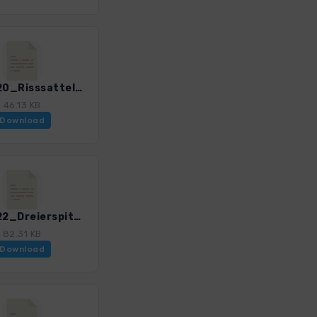
Isarw_20_Risssattel_0374_1.gpx
46.13 KB
Download
Isarw_22_Dreierspitz_0374_1.gpx
82.31 KB
Download