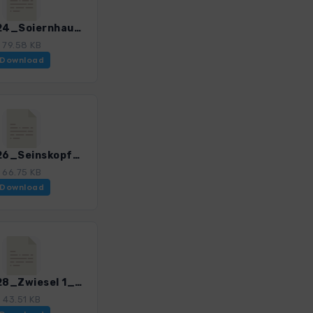
Isarw_24_Soiernhaus_0374_1.gpx
79.58 KB
Download
Isarw_26_Seinskopf_0374_1.gpx
66.75 KB
Download
Isarw_28_Zwiesel 1_0374_1.gpx
43.51 KB