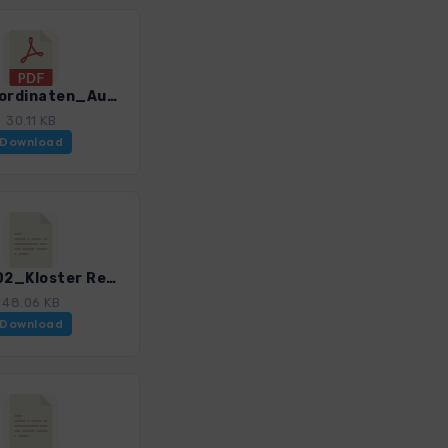
GPS-Koordinaten_Ausgangspunkte_WF_Isarwinkel_0374_1.pdf
30.11 KB
Download
Isarw_02_Kloster Reutberg_0374_1.gpx
48.06 KB
Download