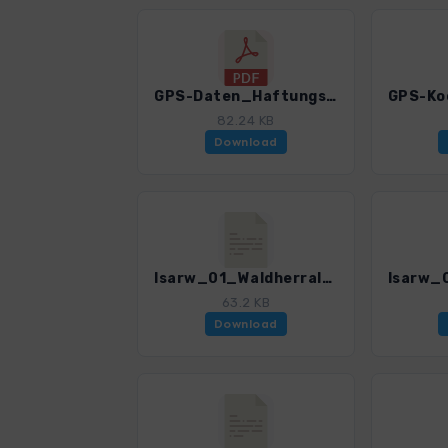
GPS-Daten_Haftungsausschluss-Nutzungsbedingungen_WF_Isarwinkel_0374_1.pdf
82.24 KB
Download
Isarw_01_Waldherralm_0374_1.gpx
63.2 KB
Download