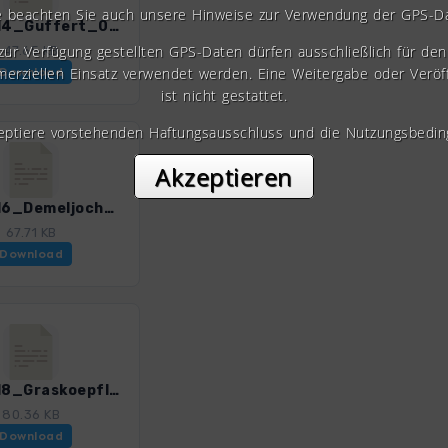
e beachten Sie auch unsere Hinweise zur Verwendung der GPS-D
Isarw_14_Guffert_0374_1.gpx
 zur Verfügung gestellten GPS-Daten dürfen ausschließlich für den 
47.65 KB
erziellen Einsatz verwendet werden. Eine Weitergabe oder Veröf
Download
ist nicht gestattet.
zeptiere vorstehenden Haftungsausschluss und die Nutzungsbedin
Akzeptieren
Isarw_16_Demeljoch_0374_1.gpx
67.71 KB
Download
Isarw_18_Graskoepfl_0374_1.gpx
80.36 KB
Download