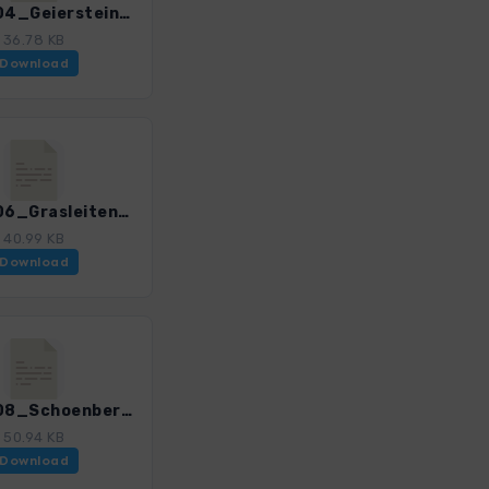
Isarw_04_Geierstein_0374_1.gpx
36.78 KB
Download
Isarw_06_Grasleitenkopf_0374_1.gpx
40.99 KB
Download
Isarw_08_Schoenberg_0374_1.gpx
50.94 KB
Download