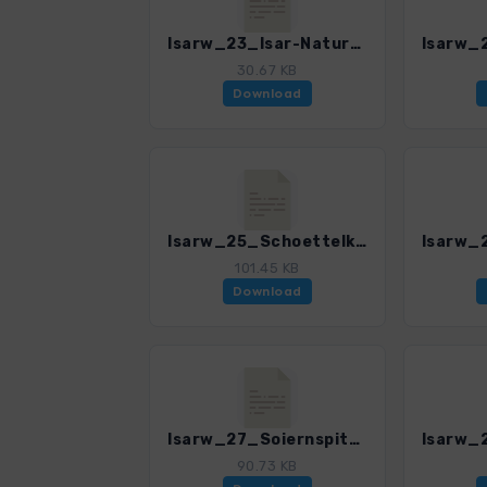
Isarw_23_Isar-Natur-Erlebnisweg_0374_1.gpx
30.67 KB
Download
Isarw_25_Schoettelkarspitze_0374_1.gpx
101.45 KB
Download
Isarw_27_Soiernspitze_0374_1.gpx
90.73 KB