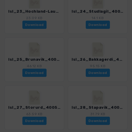
Isl_23_Hochland-Laugarfell_4005_9.gpx
Isl_24_Studlagil_4005_9.gpx
23.09 KB
14.1 KB
Download
Download
Isl_25_Brunavik_4005_9.gpx
Isl_26_Bakkagerdi_4005_9.gpx
46.12 KB
95.15 KB
Download
Download
Isl_27_Storurd_4005_9.gpx
Isl_28_Stapavik_4005_9.gpx
63.59 KB
31.79 KB
Download
Download