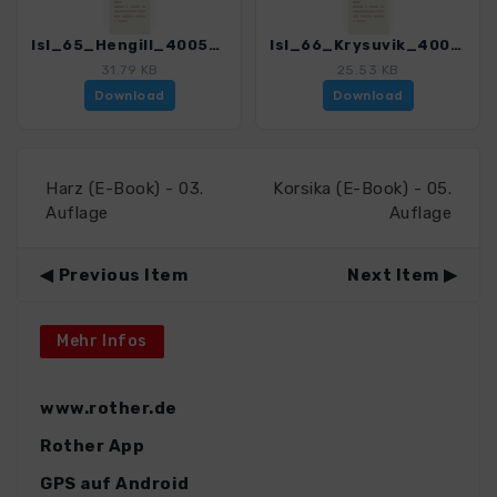
Isl_65_Hengill_4005_9.gpx
Isl_66_Krysuvik_4005_9.gpx
31.79 KB
25.53 KB
Download
Download
Harz (E-Book) - 03.
Korsika (E-Book) - 05.
Auflage
Auflage
Previous Item
Next Item
Mehr Infos
www.rother.de
Rother App
GPS auf Android