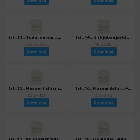
Download
Download
Isl_13_Sudurnamur_4005_9.gpx
Isl_14_Kirkjubaejarklaustur_4005_9.gpx
50.45 KB
18.66 KB
Download
Download
Isl_15_Wasserfallrunde_4005_9.gpx
Isl_16_Morsardalur_4005_9.gpx
22.04 KB
33.63 KB
Download
Download
Isl_17_Kristinartindar_4005_9.gpx
Isl_18_Geologie_4005_9.gpx