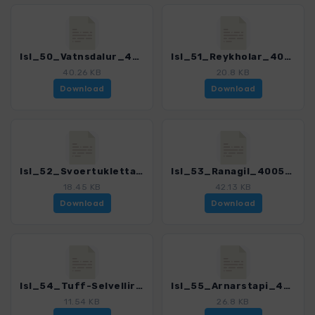
Isl_50_Vatnsdalur_4005_9.gpx
Isl_51_Reykholar_4005_9.gpx
40.26 KB
20.8 KB
Download
Download
Isl_52_Svoertuklettar_4005_9.gpx
Isl_53_Ranagil_4005_9.gpx
18.45 KB
42.13 KB
Download
Download
Isl_54_Tuff-Selvellir_4005_9.gpx
Isl_55_Arnarstapi_4005_9.gpx
11.54 KB
26.8 KB