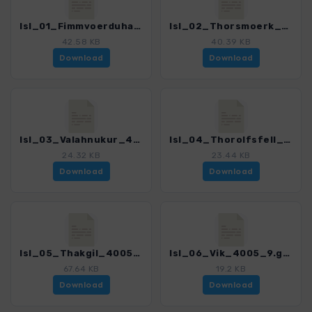
Isl_01_Fimmvoerduhals_4005_9.gpx
Isl_02_Thorsmoerk_4005_9.gpx
42.58 KB
40.39 KB
Download
Download
Isl_03_Valahnukur_4005_9.gpx
Isl_04_Thorolfsfell_4005_9.gpx
24.32 KB
23.44 KB
Download
Download
Isl_05_Thakgil_4005_9.gpx
Isl_06_Vik_4005_9.gpx
67.64 KB
19.2 KB
Download
Download