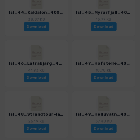
Isl_44_Kaldalon_4005_9.gpx
Isl_45_Myrarfjall_4005_9.gpx
38.87 KB
15.77 KB
Download
Download
Isl_46_Latrabjarg_4005_9.gpx
Isl_47_Hofstelle_4005_9.gpx
41.93 KB
18.78 KB
Download
Download
Isl_48_Strandtour-lang_4005_9.gpx
Isl_49_Helluvatn_4005_9.gpx
25.19 KB
37.48 KB
Download
Download