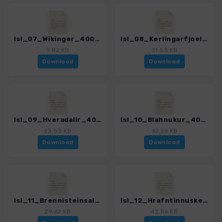
Isl_07_Wikinger_4005_9.gpx
Isl_08_Kerlingarfjoell_4005_9.gpx
9.82 KB
31.53 KB
Download
Download
Isl_09_Hveradalir_4005_9.gpx
Isl_10_Blahnukur_4005_9.gpx
23.53 KB
32.26 KB
Download
Download
Isl_11_Brennisteinsalda_4005_9.gpx
Isl_12_Hrafntinnusker_4005_9.gpx
29.62 KB
42.86 KB