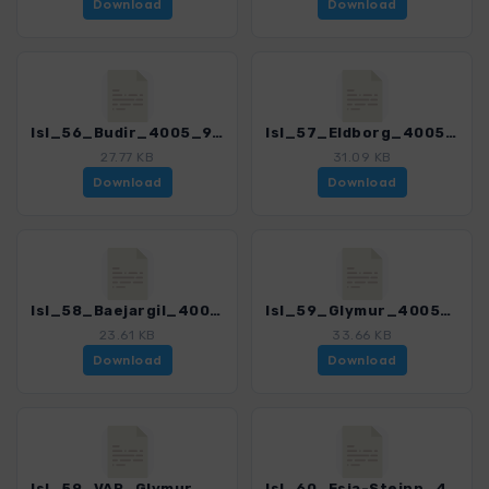
Download
Download
Isl_56_Budir_4005_9.gpx
Isl_57_Eldborg_4005_9.gpx
27.77 KB
31.09 KB
Download
Download
Isl_58_Baejargil_4005_9.gpx
Isl_59_Glymur_4005_9.gpx
23.61 KB
33.66 KB
Download
Download
Isl_59_VAR_Glymur_4005_9.gpx
Isl_60_Esja-Steinn_4005_9.gpx