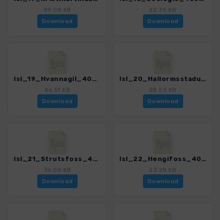
99.08 KB
22.35 KB
Download
Download
Isl_19_Hvannagil_4005_9.gpx
Isl_20_Hallormsstadur_2_4005_9.gpx
46.51 KB
28.55 KB
Download
Download
Isl_21_Strutsfoss_4005_9.gpx
Isl_22_Hengifoss_4005_9.gpx
36.08 KB
23.28 KB
Download
Download