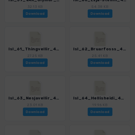
32.13 KB
54.38 KB
Download
Download
Isl_61_Thingvellir_4005_9.gpx
Isl_62_Bruarfosss_4005_9.gpx
27.25 KB
25.41 KB
Download
Download
Isl_63_Nesjavellir_4005_9.gpx
Isl_64_Hellisheidi_4005_9.gpx
23.01 KB
19.96 KB
Download
Download