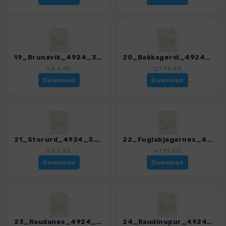
19_Brunavik_4924_3.gpx
20_Bakkagerdi_4924_3.gpx
58.4 KB
121.98 KB
Download
Download
21_Storurd_4924_3.gpx
22_Fuglabjagarnes_4924_3.gpx
53.5 KB
47.95 KB
Download
Download
23_Raudanes_4924_3.gpx
24_Raudinupur_4924_3.gpx