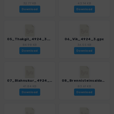
32.77 KB
43.14 KB
Download
Download
05_Thakgil_4924_3.gpx
06_Vik_4924_3.gpx
84.98 KB
36.55 KB
Download
Download
07_Blahnukur_4924_3.gpx
08_Brennisteinsalda_4924_3.gpx
41.84 KB
83.61 KB
Download
Download