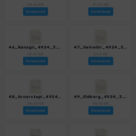
28.06 KB
41.45 KB
Download
Download
46_Ranagil_4924_3.gpx
47_Selvellir_4924_3.gpx
52.47 KB
24.2 KB
Download
Download
48_Arnarstapi_4924_3.gpx
49_Eldborg_4924_3.gpx
38.54 KB
40.13 KB
Download
Download