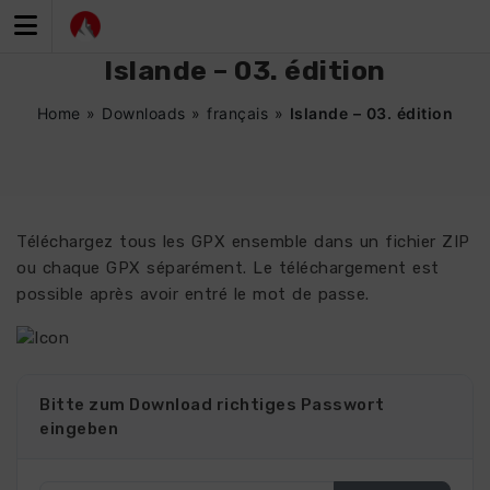
Zum
Inhalt
springen
Islande – 03. édition
Home
»
Downloads
»
français
»
Islande – 03. édition
Téléchargez tous les GPX ensemble dans un fichier ZIP
ou chaque GPX séparément. Le téléchargement est
possible après avoir entré le mot de passe.
Bitte zum Download richtiges Passwort
eingeben