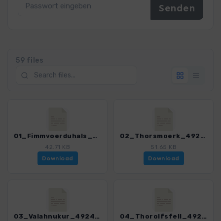
59 files
01_Fimmvoerduhals_4924_3.gpx
02_Thorsmoerk_4924_3.gpx
42.71 KB
51.65 KB
Download
Download
03_Valahnukur_4924_3.gpx
04_Thorolfsfell_4924_3.gpx