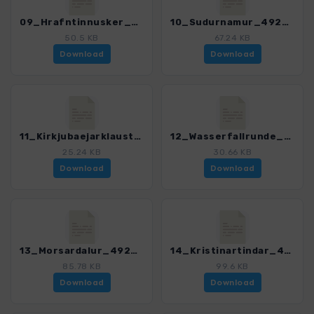
09_Hrafntinnusker_4924_3.gpx
10_Sudurnamur_4924_3.gpx
50.5 KB
67.24 KB
Download
Download
11_Kirkjubaejarklaustur_4924_3.gpx
12_Wasserfallrunde_4924_3.gpx
25.24 KB
30.66 KB
Download
Download
13_Morsardalur_4924_3.gpx
14_Kristinartindar_4924_3.gpx
85.78 KB
99.6 KB
Download
Download