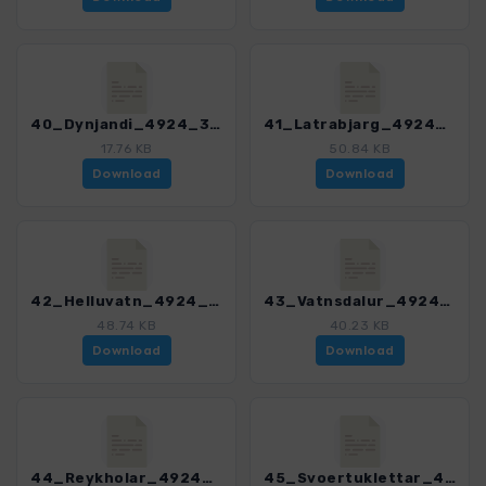
40_Dynjandi_4924_3.gpx
41_Latrabjarg_4924_3.gpx
17.76 KB
50.84 KB
Download
Download
42_Helluvatn_4924_3.gpx
43_Vatnsdalur_4924_3.gpx
48.74 KB
40.23 KB
Download
Download
44_Reykholar_4924_3.gpx
45_Svoertuklettar_4924_3.gpx