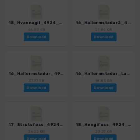
15_Hvannagil_4924_3.gpx
16_Hallormstadur2_4924_3.gpx
46.53 KB
21.84 KB
Download
Download
16_Hallormstadur_4924_3.gpx
16_Hallormstadur_Lambafoss3_4924_3.gpx
37.97 KB
18.83 KB
Download
Download
17_Strutsfoss_4924_3.gpx
18_Hengifoss_4924_3.gpx
36.22 KB
23.27 KB
Download
Download