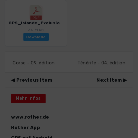
GPS_Islande_Exclusion de responsabilite, conditions d utilisation et remarques_4924_3.pdf
34.71 KB
Download
Corse - 09. édition
Ténérife - 04. édition
Previous Item
Next Item
Mehr Infos
www.rother.de
Rother App