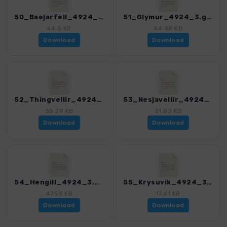
50_Baejarfell_4924_3.gpx
51_Glymur_4924_3.gpx
44.5 KB
44.48 KB
Download
Download
52_Thingvellir_4924_3.gpx
53_Nesjavellir_4924_3.gpx
35.29 KB
31.83 KB
Download
Download
54_Hengill_4924_3.gpx
55_Krysuvik_4924_3.gpx
47.93 KB
17.41 KB
Download
Download