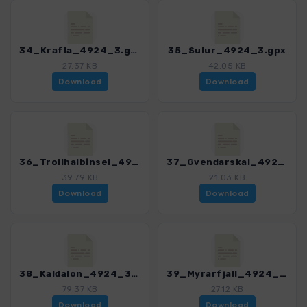
34_Krafla_4924_3.gpx
35_Sulur_4924_3.gpx
27.37 KB
42.05 KB
Download
Download
36_Trollhalbinsel_4924_3.gpx
37_Gvendarskal_4924_3.gpx
39.79 KB
21.03 KB
Download
Download
38_Kaldalon_4924_3.gpx
39_Myrarfjall_4924_3.gpx
79.37 KB
27.12 KB
Download
Download