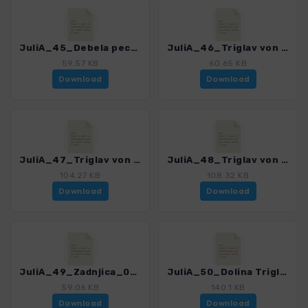
JuliA_45_Debela pec_0366_2.gpx
JuliA_46_Triglav von Norden_0366_2.gpx
59.57 KB
60.65 KB
Download
Download
JuliA_47_Triglav von Osten_0366_2.gpx
JuliA_48_Triglav von Westen_0366_2.gpx
104.27 KB
108.32 KB
Download
Download
JuliA_49_Zadnjica_0366_2.gpx
JuliA_50_Dolina Triglavskih jezer_0366_2.gpx
59.06 KB
140.1 KB
Download
Download