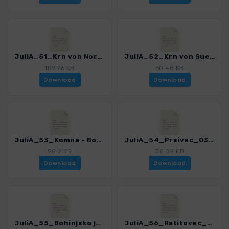
JuliA_51_Krn von Norden_0366_2.gpx
JuliA_52_Krn von Sueden_0366_2.gpx
109.76 KB
60.48 KB
Download
Download
JuliA_53_Komna - Bogatin_0366_2.gpx
JuliA_54_Prsivec_0366_2.gpx
98.2 KB
38.39 KB
Download
Download
JuliA_55_Bohinjsko jezero_0366_2.gpx
JuliA_56_Ratitovec_0366_2.gpx