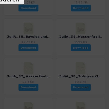
20.07 KB
13.83 KB
Download
Download
JuliA_35_Bavsica und Bala_0366_2.gpx
JuliA_36_Wasserfaelle um Bovec_0366_2.gpx
29.32 KB
16.99 KB
Download
Download
JuliA_37_Wasserfaelle um Bovec_0366_2.gpx
JuliA_38_Trdnjava Kluze_0366_2.gpx
25.6 KB
30.3 KB
Download
Download