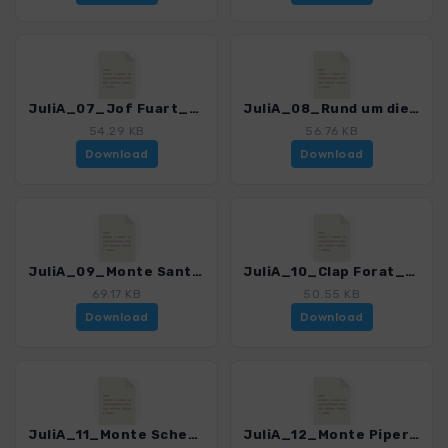
JuliA_07_Jof Fuart_0366_2.gpx
JuliA_08_Rund um die Cima Alta di Riobianco_0366_2.gpx
54.29 KB
56.76 KB
Download
Download
JuliA_09_Monte Santo di Lussari_0366_2.gpx
JuliA_10_Clap Forat_0366_2.gpx
69.17 KB
50.55 KB
Download
Download
JuliA_11_Monte Schenone_0366_2.gpx
JuliA_12_Monte Piper_0366_2.gpx