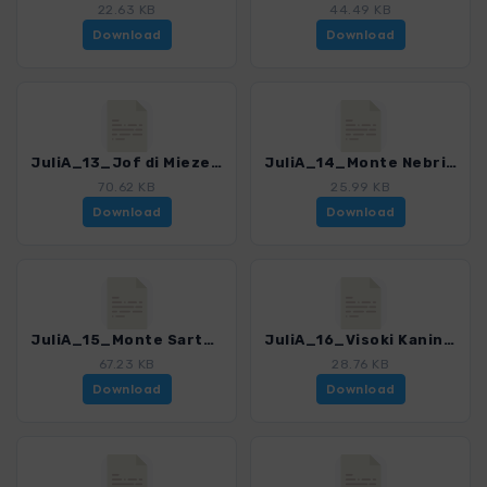
22.63 KB
44.49 KB
Download
Download
JuliA_13_Jof di Miezegnot_0366_2.gpx
JuliA_14_Monte Nebria_0366_2.gpx
70.62 KB
25.99 KB
Download
Download
JuliA_15_Monte Sart_0366_2.gpx
JuliA_16_Visoki Kanin_0366_2.gpx
67.23 KB
28.76 KB
Download
Download