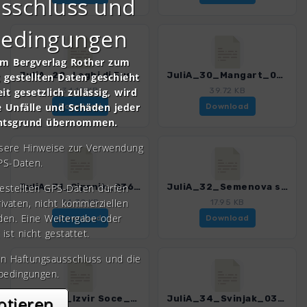
sschluss und
bedingungen
om Bergverlag Rother zum
JuliA_29_Laghi di Fusine_0366_2.gpx
JuliA_30_Mangart_0366_2.gpx
gestellten Daten geschieht
it gesetzlich zulässig, wird
34.15 KB
39.72 KB
e Unfälle und Schäden jeder
Download
Download
chtsgrund übernommen.
nsere Hinweise zur Verwendung
PS-Daten.
gestellten GPS-Daten dürfen
JuliA_31_Ciprnik_0366_2.gpx
JuliA_32_Semenova spica_0366_2.gpx
rivaten, nicht kommerziellen
34.32 KB
17.95 KB
den. Eine Weitergabe oder
Download
Download
 ist nicht gestattet.
en Haftungsausschluss und die
bedingungen.
ptieren
JuliA_33_Izvir Soce_0366_2.gpx
JuliA_34_Svinjak_0366_2.gpx