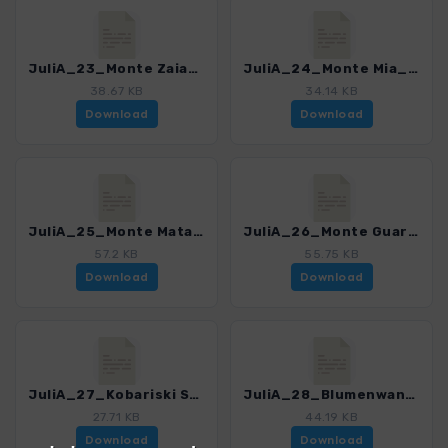
JuliA_23_Monte Zaiavor_0366_2.gpx
JuliA_24_Monte Mia_0366_2.gpx
38.67 KB
34.14 KB
Download
Download
JuliA_25_Monte Mataiur_0366_2.gpx
JuliA_26_Monte Guarda_0366_2.gpx
57.2 KB
55.75 KB
Download
Download
JuliA_27_Kobariski Stol_0366_2.gpx
JuliA_28_Blumenwanderung Valromana_0366_2.gpx
27.71 KB
44.19 KB
Download
Download