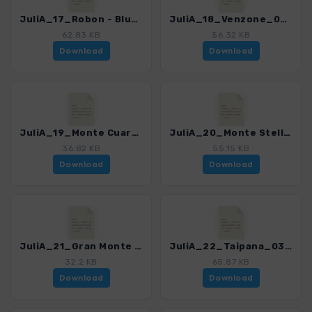
JuliA_17_Robon - Blumen und Karsterscheinungen_0366_2.gpx
JuliA_18_Venzone_0366_2.gpx
62.83 KB
56.32 KB
Download
Download
JuliA_19_Monte Cuarnan_0366_2.gpx
JuliA_20_Monte Stella_0366_2.gpx
36.82 KB
55.15 KB
Download
Download
JuliA_21_Gran Monte - Monte Briniza_0366_2.gpx
JuliA_22_Taipana_0366_2.gpx
32.2 KB
65.87 KB
Download
Download