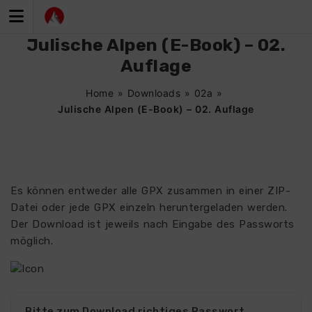
Zum
Inhalt
springen
Julische Alpen (E-Book) – 02.
Auflage
Home
»
Downloads
»
02a
»
Julische Alpen (E-Book) – 02. Auflage
Es können entweder alle GPX zusammen in einer ZIP-
Datei oder jede GPX einzeln heruntergeladen werden.
Der Download ist jeweils nach Eingabe des Passworts
möglich.
Bitte zum Download richtiges Passwort