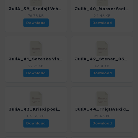
JuliA_39_Srednji Vrh_0366_2.gpx
JuliA_40_Wasserfaelle im Martuljek_0366_2.gpx
76.78 KB
24.46 KB
Download
Download
JuliA_41_Soteska Vintgar_0366_2.gpx
JuliA_42_Stenar_0366_2.gpx
22.71 KB
63.4 KB
Download
Download
JuliA_43_Kriski podi_0366_2.gpx
JuliA_44_Triglavski dom na Kredarici_0366_2.gpx
85.35 KB
92.43 KB
Download
Download