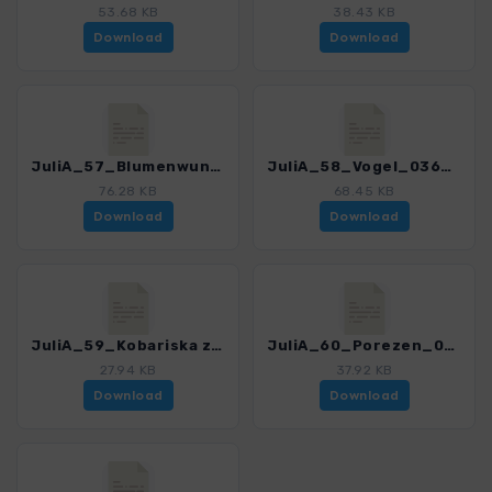
53.68 KB
38.43 KB
Download
Download
JuliA_57_Blumenwunder auf der Crna prst_0366_2.gpx
JuliA_58_Vogel_0366_2.gpx
76.28 KB
68.45 KB
Download
Download
JuliA_59_Kobariska zgodovinska pot_0366_2.gpx
JuliA_60_Porezen_0366_2.gpx
27.94 KB
37.92 KB
Download
Download