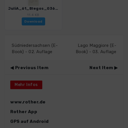
JuliA_61_Blegos_0366_2.gpx
11.4 KB
Download
Südniedersachsen (E-
Lago Maggiore (E-
Book) - 02. Auflage
Book) - 03. Auflage
Previous Item
Next Item
Mehr Infos
www.rother.de
Rother App
GPS auf Android