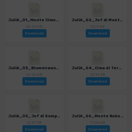
JuliA_01_Monte Cimone_0366_2.gpx
JuliA_02_Jof di Montasio_0366_2.gpx
65.29 KB
53.9 KB
Download
Download
JuliA_03_Blumenwanderung Altipiano del Montasio_0366_2.gpx
JuliA_04_Cima di Terrarossa_0366_2.gpx
41.36 KB
42.14 KB
Download
Download
JuliA_05_Jof di Sompdogna_0366_2.gpx
JuliA_06_Monte Nabois Grande_0366_2.gpx
51.91 KB
71.56 KB
Download
Download