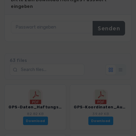
eingeben
63 files
GPS-Daten_Haftungsausschluss-Nutzungsbedingungen_WF_Julische_Alpen_0366_2.pdf
GPS-Koordinaten_Ausgangspunkte_WF_Julische_Alpen_0366_2.pdf
82.82 KB
39.69 KB
Download
Download