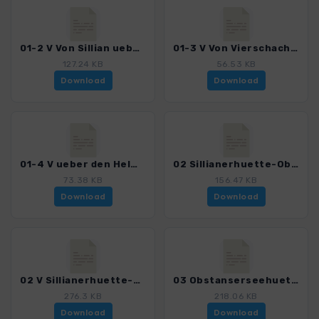
01-2 V Von Sillian ueber die Leckfeldalm_4404_3.gpx
01-3 V Von Vierschach mit der Seilbahn_4404_3.gpx
127.24 KB
56.53 KB
Download
Download
01-4 V ueber den Helm_4404_3.gpx
02 Sillianerhuette-Obstanserseehuette_4404_3.gpx
73.38 KB
156.47 KB
Download
Download
02 V Sillianerhuette-Obstanserseehuette ueber die Kammroute_4404_3.gpx
03 Obstanserseehuette-Standschuetzenhuette_4404_3.gpx
276.3 KB
218.06 KB
Download
Download