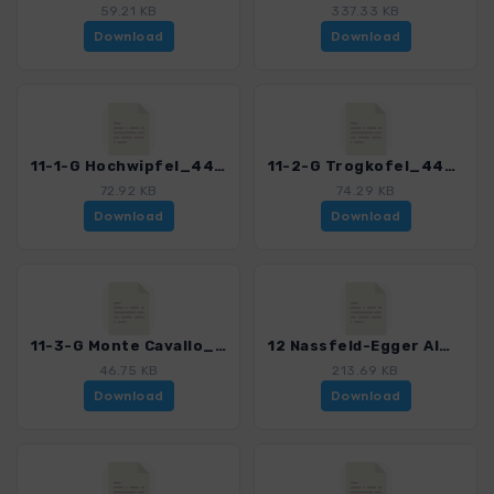
59.21 KB
337.33 KB
Download
Download
11-1-G Hochwipfel_4404_3.gpx
11-2-G Trogkofel_4404_3.gpx
72.92 KB
74.29 KB
Download
Download
11-3-G Monte Cavallo_4404_3.gpx
12 Nassfeld-Egger Alm_4404_3.gpx
46.75 KB
213.69 KB
Download
Download