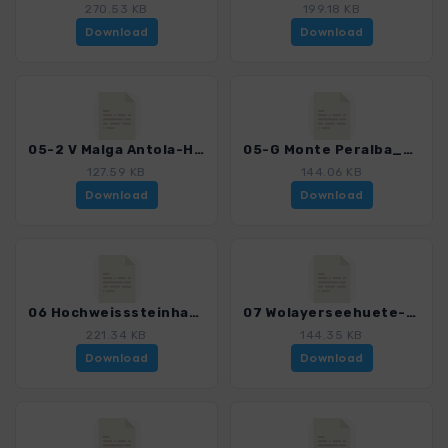
270.53 KB
199.18 KB
Download
Download
05-2 V Malga Antola-Hochweisssteinhaus_4404_3.gpx
05-G Monte Peralba_4404_3.gpx
127.59 KB
144.06 KB
Download
Download
06 Hochweisssteinhaus-Wolayerseehuette_4404_3.gpx
07 Wolayerseehuete-Ghf Valentinalm_4404_3.gpx
221.34 KB
144.35 KB
Download
Download