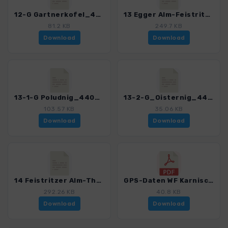
12-G Gartnerkofel_4404_3.gpx
13 Egger Alm-Feistritzer Alm_4404_3.gpx
81.2 KB
249.7 KB
Download
Download
13-1-G Poludnig_4404_3.gpx
13-2-G_Oisternig_4404_3.gpx
103.57 KB
35.06 KB
Download
Download
14 Feistritzer Alm-Thoerl-Maglern_4404_3.gpx
GPS-Daten WF Karnischer Hoehenweg - Haftungsausschluss, Nutzungsbedingungen und Hinweise_4404_3.pdf
292.26 KB
40.8 KB
Download
Download