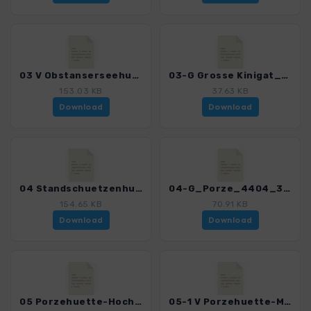
03 V Obstanserseehuette-Standschuetzenhuette_4404_3.gpx
03-G Grosse Kinigat_4404_3.gpx
153.03 KB
37.63 KB
Download
Download
04 Standschuetzenhuette-Porzehuette_4404_3.gpx
04-G_Porze_4404_3.gpx
154.65 KB
70.91 KB
Download
Download
05 Porzehuette-Hochweisssteinhaus_4404_3.gpx
05-1 V Porzehuette-Malga Antola_4404_3.gpx