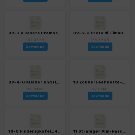
09-3 V Casera Pramosio-Zollnerseehuette_4404_3.gpx
09-3-G Creta di Timau_4404_3.gpx
134.07 KB
124.39 KB
Download
Download
09-4-G Kleiner und Hoher Trieb_4404_3.gpx
10 Zollnerseehuette-Stranigeralm_4404_3.gpx
125.81 KB
92.18 KB
Download
Download
10-G Findenigkofel_4404_3.gpx
11 Straniger Alm-Nassfeld_4404_3.gpx