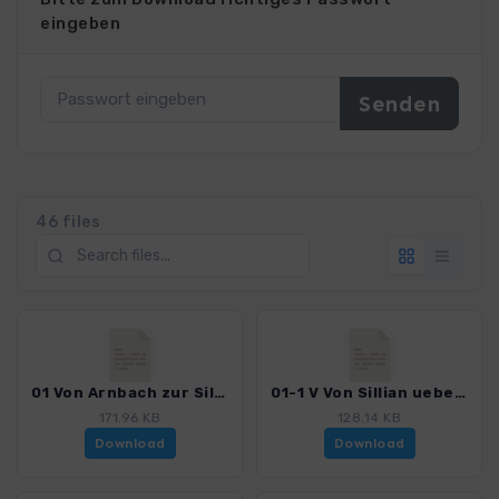
eingeben
46 files
01 Von Arnbach zur Sillianer Huette_4404_3.gpx
01-1 V Von Sillian ueber den Heimatsteig_4404_3.gpx
171.96 KB
128.14 KB
Download
Download