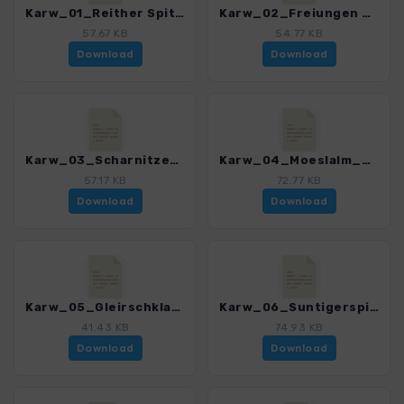
Karw_01_Reither Spitze_4484_11.gpx
Karw_02_Freiungen Hoehenweg_4484_11.gpx
57.67 KB
54.77 KB
Download
Download
Karw_03_Scharnitzer Zunterkopf_4484_11.gpx
Karw_04_Moeslalm_4484_11.gpx
57.17 KB
72.77 KB
Download
Download
Karw_05_Gleirschklamm_4484_11.gpx
Karw_06_Suntigerspitze_4484_11.gpx
41.43 KB
74.93 KB
Download
Download