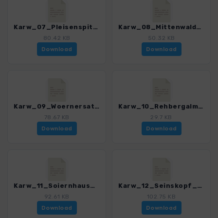
Karw_07_Pleisenspitze_4484_11.gpx
Karw_08_Mittenwalder Hoehenweg_4484_11.gpx
80.42 KB
50.32 KB
Download
Download
Karw_09_Woernersattel_4484_11.gpx
Karw_10_Rehbergalm_4484_11.gpx
78.67 KB
29.7 KB
Download
Download
Karw_11_Soiernhaus_4484_11.gpx
Karw_12_Seinskopf_4484_11.gpx
92.61 KB
102.75 KB
Download
Download