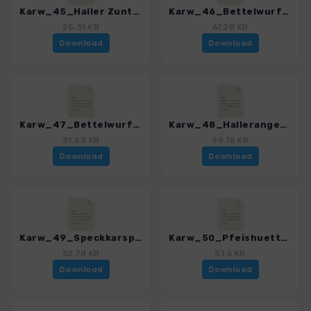
Karw_45_Haller Zunterkopf_4484_11.gpx
Karw_46_Bettelwurfhuette_4484_11.gpx
25.31 KB
67.28 KB
Download
Download
Karw_47_Bettelwurf_4484_11.gpx
Karw_48_Hallerangerhaus_4484_11.gpx
31.53 KB
99.76 KB
Download
Download
Karw_49_Speckkarspitze_4484_11.gpx
Karw_50_Pfeishuette_4484_11.gpx
52.78 KB
51.6 KB
Download
Download