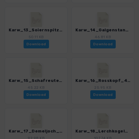
Karw_13_Soiernspitze_4484_11.gpx
Karw_14_Galgenstangenjoch_4484_11.gpx
50.11 KB
46.81 KB
Download
Download
Karw_15_Schafreuter_4484_11.gpx
Karw_16_Rosskopf_4484_11.gpx
45.22 KB
25.95 KB
Download
Download
Karw_17_Demeljoch_4484_11.gpx
Karw_18_Lerchkogelalm_4484_11.gpx
92.98 KB
107.74 KB