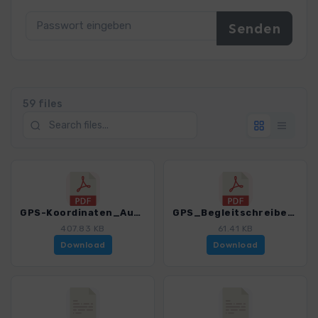
59 files
GPS-Koordinaten_Ausgangspunkte_WF_Karwendel_4484_11.pdf
GPS_Begleitschreiben_Download_Karwendel_4484_11.pdf
407.83 KB
61.41 KB
Download
Download