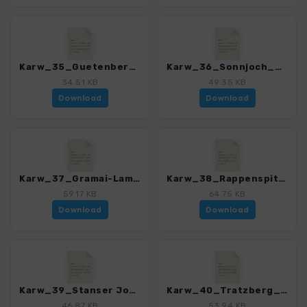
Karw_35_Guetenbergalm_4484_11.gpx
Karw_36_Sonnjoch_4484_11.gpx
34.51 KB
49.35 KB
Download
Download
Karw_37_Gramai-Lamsen_4484_11.gpx
Karw_38_Rappenspitze_4484_11.gpx
59.17 KB
64.75 KB
Download
Download
Karw_39_Stanser Joch_4484_11.gpx
Karw_40_Tratzberg_4484_11.gpx
46.87 KB
53.94 KB