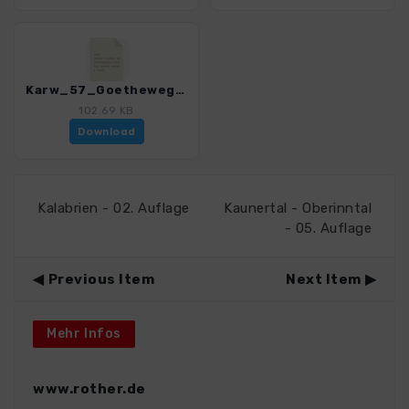
Karw_57_Goetheweg_Moeselalm_4484_11.gpx
102.69 KB
Download
Kalabrien - 02. Auflage
Kaunertal - Oberinntal
- 05. Auflage
Previous Item
Next Item
Mehr Infos
www.rother.de