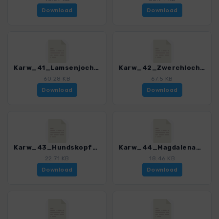
Download
Download
Karw_41_Lamsenjochhuette aus Stallertal_4484_11.gpx
Karw_42_Zwerchloch-Vomperloch_4484_11.gpx
60.28 KB
67.5 KB
Download
Download
Karw_43_Hundskopf_4484_11.gpx
Karw_44_Magdalena_4484_11.gpx
22.71 KB
18.46 KB
Download
Download