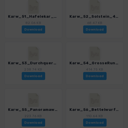
Karw_51_Hafelekar_4484_11.gpx
Karw_52_Solstein_4484_11.gpx
82.06 KB
68.47 KB
Download
Download
Karw_53_Durchquerung klasssisch_4484_11.gpx
Karw_54_GrosseRunde_4484_11.gpx
238.74 KB
414.75 KB
Download
Download
Karw_55_Panoramaweg_4484_11.gpx
Karw_56_Bettelwurfumrundung_4484_11.gpx
223.76 KB
110.64 KB
Download
Download