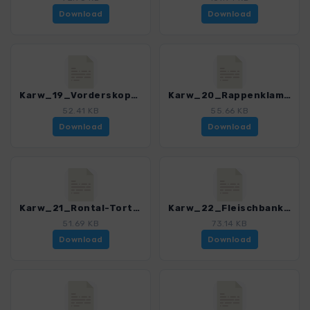
Download
Download
Karw_19_Vorderskopf_4484_11.gpx
Karw_20_Rappenklammspitze_4484_11.gpx
52.41 KB
55.66 KB
Download
Download
Karw_21_Rontal-Tortal_4484_11.gpx
Karw_22_Fleischbank_4484_11.gpx
51.69 KB
73.14 KB
Download
Download