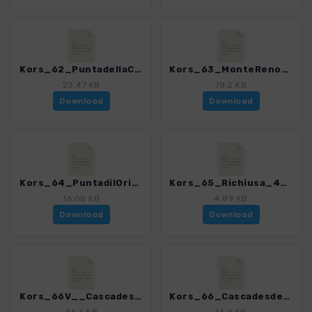
Kors_62_PuntadellaCappella_4280_18.gpx
Kors_63_MonteRenoso_4280_18.gpx
23.47 KB
78.2 KB
Download
Download
Kors_64_PuntadilOriente_4280_18.gpx
Kors_65_Richiusa_4280_18.gpx
16.08 KB
4.89 KB
Download
Download
Kors_66V__CascadesdesAnglais_4280_18.gpx
Kors_66_CascadesdesAnglais_4280_18.gpx