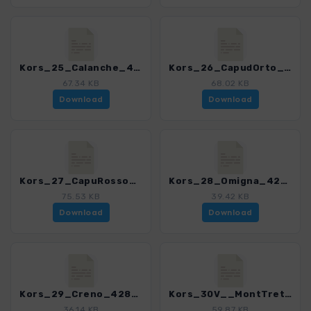
Kors_25_Calanche_4280_18.gpx
Kors_26_CapudOrto_4280_18.gpx
67.34 KB
68.02 KB
Download
Download
Kors_27_CapuRosso_4280_18.gpx
Kors_28_Omigna_4280_18.gpx
75.53 KB
39.42 KB
Download
Download
Kors_29_Creno_4280_18.gpx
Kors_30V__MontTretorre_4280_18.gpx
36.14 KB
59.87 KB