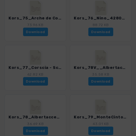
Kors_75_Arche de Corte_4280_18.gpx
Kors_76_Nino_4280_18.gpx
73.96 KB
88.72 KB
Download
Download
Kors_77_Corscia - Scala di Santa Regina_4280_18.gpx
Kors_78V__Albertacce_4280_18.gpx
62.82 KB
35.58 KB
Download
Download
Kors_78_Albertacce_4280_18.gpx
Kors_79_MonteCinto_4280_18.gpx
36.69 KB
43.01 KB
Download
Download