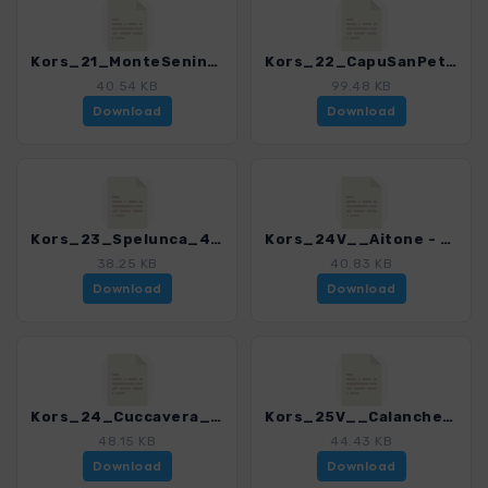
Kors_21_MonteSenino_4280_18.gpx
Kors_22_CapuSanPetru_4280_18.gpx
40.54 KB
99.48 KB
Download
Download
Kors_23_Spelunca_4280_18.gpx
Kors_24V__Aitone - Cuccavera_4280_18.gpx
38.25 KB
40.83 KB
Download
Download
Kors_24_Cuccavera_4280_18.gpx
Kors_25V__Calanche_4280_18.gpx
48.15 KB
44.43 KB
Download
Download