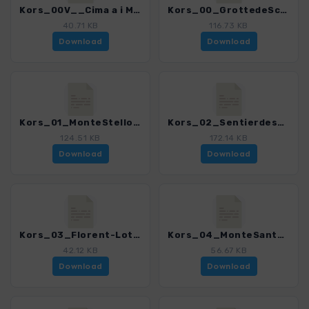
Kors_00V__Cima a i Mori_4280_18.gpx
Kors_00_GrottedeScaffa_4280_18.gpx
40.71 KB
116.73 KB
Download
Download
Kors_01_MonteStello_4280_18.gpx
Kors_02_SentierdesDouaniers_4280_18.gpx
124.51 KB
172.14 KB
Download
Download
Kors_03_Florent-Loto_4280_18.gpx
Kors_04_MonteSantAngelu_4280_18.gpx
42.12 KB
56.67 KB
Download
Download