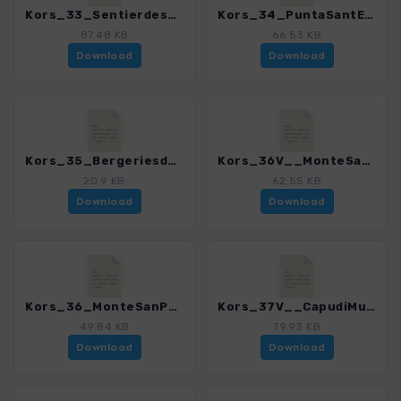
Kors_33_SentierdesCretes_4280_18.gpx
Kors_34_PuntaSantEliseo_4280_18.gpx
87.48 KB
66.53 KB
Download
Download
Kors_35_BergeriesdesPozzi_4280_18.gpx
Kors_36V__MonteSanPetru_4280_18.gpx
20.9 KB
62.55 KB
Download
Download
Kors_36_MonteSanPetru_4280_18.gpx
Kors_37V__CapudiMuru_4280_18.gpx
49.84 KB
79.93 KB
Download
Download