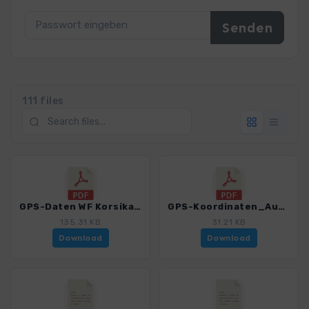
111 files
GPS-Daten WF Korsika - Haftungsausschluss, Nutzungsbedingungen und Hinweise_4280_18.pdf
GPS-Koordinaten_Ausgangspunkte_WF_Korsika_4280_18.pdf
135.31 KB
31.21 KB
Download
Download