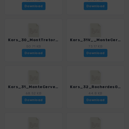
Download
Download
Kors_30_MontTretorre_4280_18.gpx
Kors_31V__MonteCervellu_4280_18.gpx
50.71 KB
73.17 KB
Download
Download
Kors_31_MonteCervellu_4280_18.gpx
Kors_32_RocherdesGozzi_4280_18.gpx
68.52 KB
44.8 KB
Download
Download