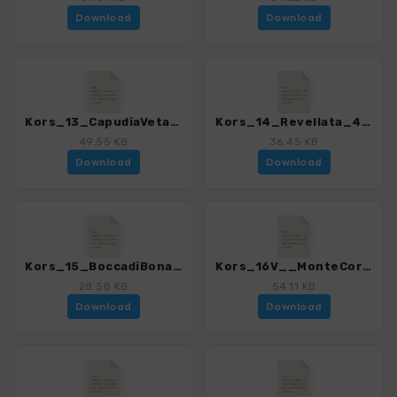
Download
Download
Kors_13_CapudiaVeta_4280_18.gpx
Kors_14_Revellata_4280_18.gpx
49.55 KB
36.45 KB
Download
Download
Kors_15_BoccadiBonassa_4280_18.gpx
Kors_16V__MonteCorona_4280_18.gpx
28.58 KB
54.11 KB
Download
Download