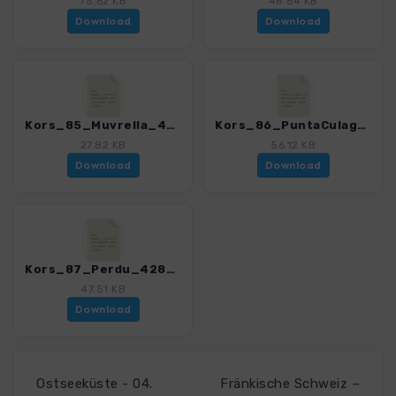
75.62 KB
48.64 KB
Download
Download
Kors_85_Muvrella_4280_18.gpx
Kors_86_PuntaCulaghia_4280_18.gpx
27.82 KB
56.12 KB
Download
Download
Kors_87_Perdu_4280_18.gpx
47.51 KB
Download
Ostseeküste - 04.
Fränkische Schweiz –