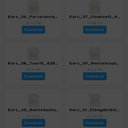
Kors_56_Purcaraccia_4280_18.gpx
Kors_57_Fiumicelli_4280_18.gpx
25.53 KB
11.58 KB
Download
Download
Kors_58_TourIII_4280_18.gpx
Kors_59_MonteIncudine_4280_18.gpx
97.15 KB
154.2 KB
Download
Download
Kors_60_MonteSantu_4280_18.gpx
Kors_61_EtangdUrbino_4280_18.gpx
21.2 KB
92.68 KB
Download
Download