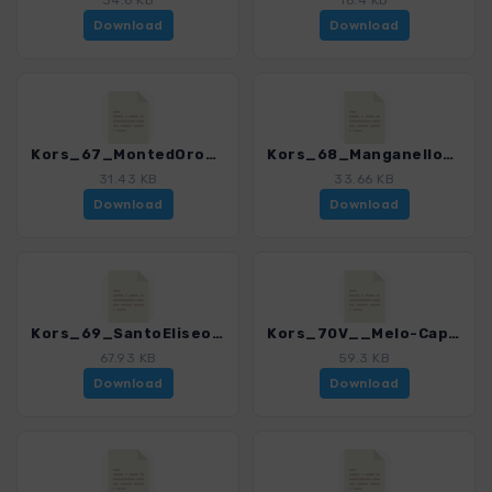
34.6 KB
16.4 KB
Download
Download
Kors_67_MontedOro_4280_18.gpx
Kors_68_Manganello_4280_18.gpx
31.43 KB
33.66 KB
Download
Download
Kors_69_SantoEliseo_4280_18.gpx
Kors_70V__Melo-Capitello-BoccaSoglia_4280_18.gpx
67.93 KB
59.3 KB
Download
Download