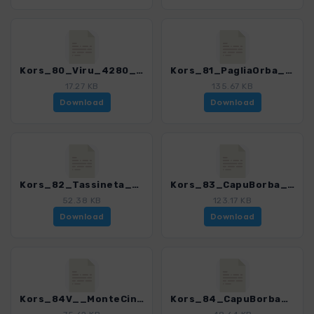
Kors_80_Viru_4280_18.gpx
Kors_81_PagliaOrba_4280_18.gpx
17.27 KB
135.67 KB
Download
Download
Kors_82_Tassineta_4280_18.gpx
Kors_83_CapuBorba_4280_18.gpx
52.38 KB
123.17 KB
Download
Download
Kors_84V__MonteCinto_4280_18.gpx
Kors_84_CapuBorba_4280_18.gpx