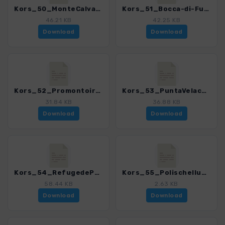
Kors_50_MonteCalva_4280_18.gpx
Kors_51_Bocca-di-Fumicosa_4280_18.gpx
46.21 KB
42.25 KB
Download
Download
Kors_52_Promontoire_4280_18.gpx
Kors_53_PuntaVelaco_4280_18.gpx
31.84 KB
36.88 KB
Download
Download
Kors_54_RefugedePaliri_4280_18.gpx
Kors_55_Polischellu_4280_18.gpx
58.44 KB
2.63 KB
Download
Download