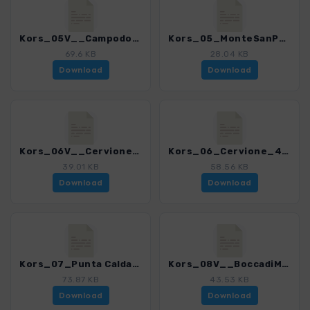
Kors_05V__Campodonico-MonteSanPetrone_4280_18.gpx
Kors_05_MonteSanPetrone_4280_18.gpx
69.6 KB
28.04 KB
Download
Download
Kors_06V__Cervione_4280_18.gpx
Kors_06_Cervione_4280_18.gpx
39.01 KB
58.56 KB
Download
Download
Kors_07_Punta Caldane_4280_18.gpx
Kors_08V__BoccadiMercuriu_4280_18.gpx
73.87 KB
43.53 KB
Download
Download