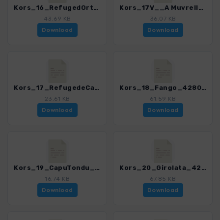
Kors_16_RefugedOrtu_4280_18.gpx
Kors_17V__A Muvrella_4280_18.gpx
43.69 KB
36.07 KB
Download
Download
Kors_17_RefugedeCarrozzu_4280_18.gpx
Kors_18_Fango_4280_18.gpx
23.61 KB
61.59 KB
Download
Download
Kors_19_CapuTondu_4280_18.gpx
Kors_20_Girolata_4280_18.gpx
16.74 KB
67.85 KB
Download
Download