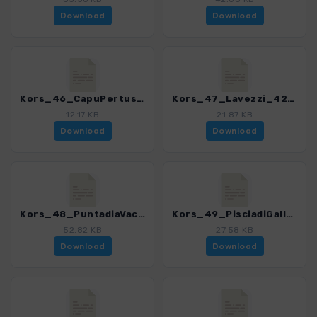
Download
Download
Kors_46_CapuPertusato_4280_18.gpx
Kors_47_Lavezzi_4280_18.gpx
12.17 KB
21.87 KB
Download
Download
Kors_48_PuntadiaVaccaMorta_4280_18.gpx
Kors_49_PisciadiGallo_4280_18.gpx
52.82 KB
27.58 KB
Download
Download