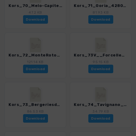
Kors_70_Melo-Capitello_4280_18.gpx
Kors_71_Goria_4280_18.gpx
47.2 KB
81.93 KB
Download
Download
Kors_72_MonteRotondo_4280_18.gpx
Kors_73V__Forcelle_4280_18.gpx
121.14 KB
95.15 KB
Download
Download
Kors_73_BergeriesdeCappellaccia_4280_18.gpx
Kors_74_Tavignano_4280_18.gpx
86.53 KB
34.79 KB
Download
Download