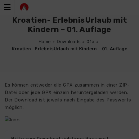
Zum
Inhalt
springen
Kroatien- ErlebnisUrlaub mit
Kindern – 01. Auflage
Home
»
Downloads
»
01a
»
Kroatien- ErlebnisUrlaub mit Kindern – 01. Auflage
Es können entweder alle GPX zusammen in einer ZIP-
Datei oder jede GPX einzeln heruntergeladen werden.
Der Download ist jeweils nach Eingabe des Passworts
möglich.
Bitte zum Download richtiges Passwort