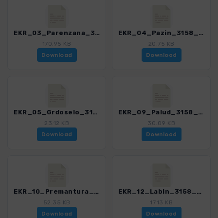
EKR_03_Parenzana_3158_1.gpx
EKR_04_Pazin_3158_1.gpx
170.95 KB
20.75 KB
Download
Download
EKR_05_Grdoselo_3158_1.gpx
EKR_09_Palud_3158_1.gpx
23.12 KB
30.09 KB
Download
Download
EKR_10_Premantura_3158_1.gpx
EKR_12_Labin_3158_1.gpx
52.35 KB
17.13 KB
Download
Download