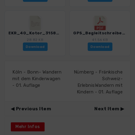
EKR_40_Kotor_3158_1.gpx
GPS_Begleitschreiben_Download_3158_1.pdf
28.82 KB
41.56 KB
Download
Download
Köln - Bonn- Wandern
Nürnberg - Fränkische
mit dem Kinderwagen
Schweiz-
- 01. Auflage
ErlebnisWandern mit
Kindern - 01. Auflage
Previous Item
Next Item
Mehr Infos