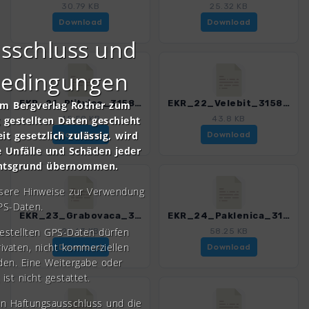
30.79 KB
25.32 KB
Download
Download
sschluss und
bedingungen
EKR_21_Plitvice_3158_1.gpx
EKR_22_Velebit_3158_1.gpx
om Bergverlag Rother zum
gestellten Daten geschieht
45.59 KB
43.8 KB
it gesetzlich zulässig, wird
Download
Download
e Unfälle und Schäden jeder
chtsgrund übernommen.
nsere Hinweise zur Verwendung
PS-Daten.
EKR_23_Grabovaca_3158_1.gpx
EKR_24_Paklenica_3158_1.gpx
gestellten GPS-Daten dürfen
22.63 KB
58.25 KB
rivaten, nicht kommerziellen
Download
Download
den. Eine Weitergabe oder
 ist nicht gestattet.
en Haftungsausschluss und die