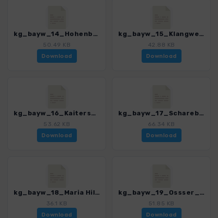
kg_bayw_14_Hohenbogen_3189_1.gpx
kg_bayw_15_Klangweg_3189_1.gpx
50.49 KB
42.88 KB
Download
Download
kg_bayw_16_Kaitersberg_3189_1.gpx
kg_bayw_17_Schareben_3189_1.gpx
53.62 KB
66.34 KB
Download
Download
kg_bayw_18_Maria Hilf Blaslhoehe_3189_1.gpx
kg_bayw_19_Ossser_3189_1.gpx
36.1 KB
51.85 KB
Download
Download