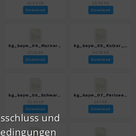
60.54 KB
25.95 KB
Download
Download
kg_bayw_04_Murner_See_3189_1.gpx
kg_bayw_05_Kulzer_Moos_3189_1.gpx
27.25 KB
50.78 KB
Download
Download
kg_bayw_06_Schwarzwiherberg_3189_1.gpx
kg_bayw_07_Perlsee_3189_1.gpx
32.56 KB
24.1 KB
Download
Download
sschluss und
bedingungen