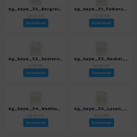
kg_bayw_30_Bergreichenstein_3189_1.gpx
kg_bayw_31_Falkenstein Rukowitzschachten_3189_1.gpx
60.51 KB
79.68 KB
Download
Download
kg_bayw_32_Seelensteig_3189_1.gpx
kg_bayw_33_Rachel_3189_1.gpx
9.76 KB
81.64 KB
Download
Download
kg_bayw_34_Waldhaeuser_3189_1.gpx
kg_bayw_35_Lusen_3189_1.gpx
40.41 KB
49.5 KB
Download
Download