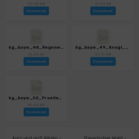
33.38 KB
31.54 KB
Download
Download
kg_bayw_48_Regenwanderung_3189_1.gpx
kg_bayw_49_Knogl_3189_1.gpx
76.05 KB
35.15 KB
Download
Download
kg_bayw_50_Proeller_3189_1.gpx
60.58 KB
Download
kurz und gut! Allgäu -
Bayerischer Wald -