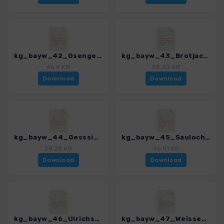
kg_bayw_42_Gsengetstein_3189_1.gpx
kg_bayw_43_Brotjacklriegel_3189_1.gpx
45.9 KB
38.33 KB
Download
Download
kg_bayw_44_Gesssinger Stein und Koenigstein_3189_1.gpx
kg_bayw_45_Sauloch_3189_1.gpx
28.28 KB
46.51 KB
Download
Download
kg_bayw_46_Ulrichsberg_3189_1.gpx
kg_bayw_47_Weissenstein_3189_1.gpx