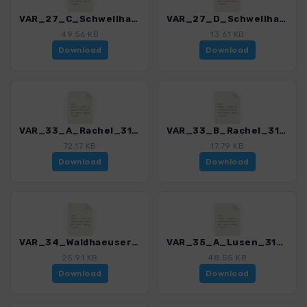
VAR_27_C_Schwellhaeusl_3189_1.gpx
VAR_27_D_Schwellhaeusl_3189_1.gpx
49.56 KB
13.61 KB
Download
Download
VAR_33_A_Rachel_3189_1.gpx
VAR_33_B_Rachel_3189_1.gpx
72.17 KB
17.79 KB
Download
Download
VAR_34_Waldhaeuser_3189_1.gpx
VAR_35_A_Lusen_3189_1.gpx
25.91 KB
48.55 KB
Download
Download