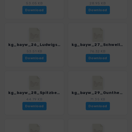
53.05 KB
28.95 KB
Download
Download
kg_bayw_26_Ludwigsthal_3189_1.gpx
kg_bayw_27_Schwellhaeusl_3189_1.gpx
53.51 KB
76.32 KB
Download
Download
kg_bayw_28_Spitzberg_3189_1.gpx
kg_bayw_29_Guntherkircherl_3189_1.gpx
44.79 KB
71.35 KB
Download
Download