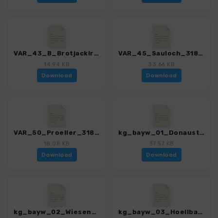
VAR_43_B_Brotjacklriegel_3189_1.gpx
VAR_45_Sauloch_3189_1.gpx
14.94 KB
33.66 KB
Download
Download
VAR_50_Proeller_3189_1.gpx
kg_bayw_01_Donaustauf_3189_1.gpx
18.08 KB
37.57 KB
Download
Download
kg_bayw_02_Wiesenfelden_3189_1.gpx
kg_bayw_03_Hoellbachtal_3189_1.gpx