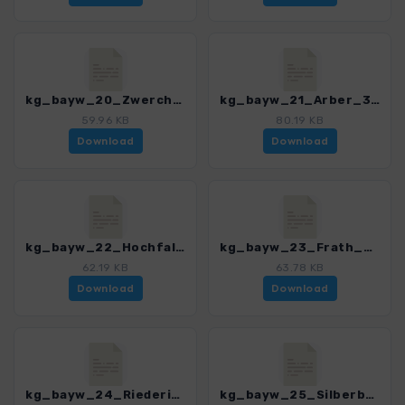
kg_bayw_20_Zwercheck_3189_1.gpx
kg_bayw_21_Arber_3189_1.gpx
59.96 KB
80.19 KB
Download
Download
kg_bayw_22_Hochfall_3189_1.gpx
kg_bayw_23_Frath_3189_1.gpx
62.19 KB
63.78 KB
Download
Download
kg_bayw_24_Riederin_3189_1.gpx
kg_bayw_25_Silberberg_3189_1.gpx