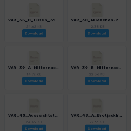
VAR_35_B_Lusen_3189_1.gpx
VAR_38_Muenchen-Prag_3189_1.gpx
24.62 KB
12.38 KB
Download
Download
VAR_39_A_Mitternacher_Ohe_3189_1.gpx
VAR_39_B_Mitternacher_Ohe_3189_1.gpx
14.72 KB
22.36 KB
Download
Download
VAR_40_Ausssichtsturm_Kadernberg_3189_1.gpx
VAR_43_A_Brotjacklriegel_3189_1.gpx
24.49 KB
77.73 KB
Download
Download