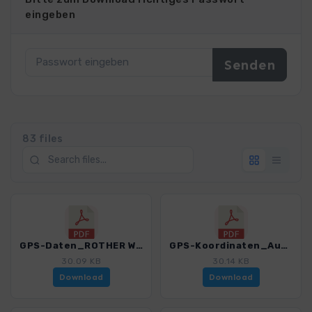
eingeben
83 files
GPS-Daten_ROTHER WB kurz-gut Bayerischer Wald_Hinweise_3189_1.pdf
GPS-Koordinaten_Ausgangspunkte_WB_kurz-gut-Bayerischer Wald_3189_1.pdf
30.09 KB
30.14 KB
Download
Download