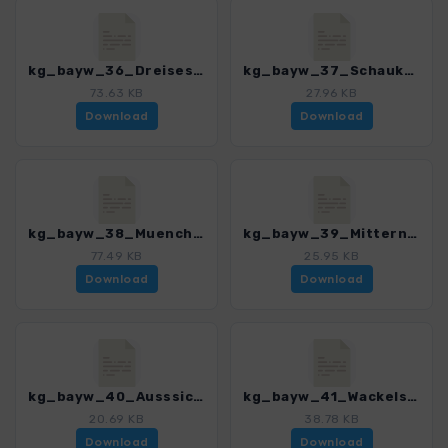
kg_bayw_36_Dreisesssel_3189_1.gpx
kg_bayw_37_Schaukelweg_3189_1.gpx
73.63 KB
27.96 KB
Download
Download
kg_bayw_38_Muenchen-Prag_3189_1.gpx
kg_bayw_39_Mitternacher_Ohe_3189_1.gpx
77.49 KB
25.95 KB
Download
Download
kg_bayw_40_Ausssichtsturm_Kadernberg_3189_1.gpx
kg_bayw_41_Wackelstein_3189_1.gpx
20.69 KB
38.78 KB
Download
Download