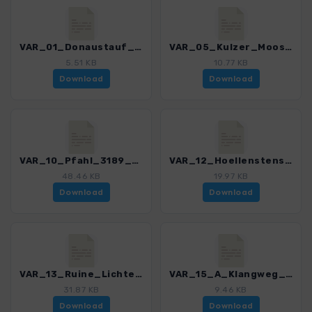
VAR_01_Donaustauf_3189_1.gpx
VAR_05_Kulzer_Moos_3189_1.gpx
5.51 KB
10.77 KB
Download
Download
VAR_10_Pfahl_3189_1.gpx
VAR_12_Hoellenstensee_3189_1.gpx
48.46 KB
19.97 KB
Download
Download
VAR_13_Ruine_Lichteneck_3189_1.gpx
VAR_15_A_Klangweg_3189_1.gpx
31.87 KB
9.46 KB
Download
Download