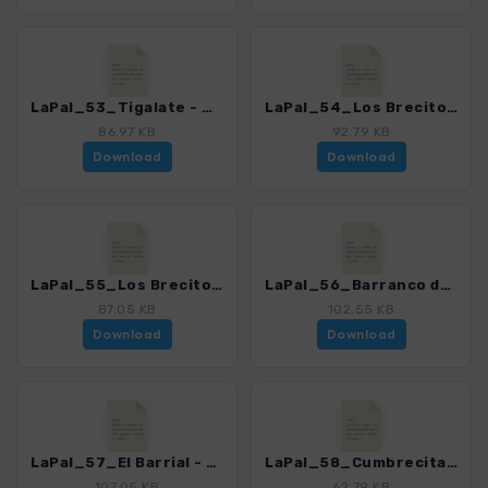
LaPal_53_Tigalate - Deseada_4246_17.gpx
LaPal_54_Los Brecitos - Cascada de La Fondada - Hoyo Verde_4246_17.gpx
86.97 KB
92.79 KB
Download
Download
LaPal_55_Los Brecitos - Playa de Taburiente - Barranco de las Angustias_4246_17.gpx
LaPal_56_Barranco de las Angustias - Playa de Taburiente_4246_17.gpx
87.05 KB
102.55 KB
Download
Download
LaPal_57_El Barrial - Pico Bejenado_4246_17.gpx
LaPal_58_Cumbrecita - Pico Bejenado_4246_17.gpx
107.05 KB
62.79 KB