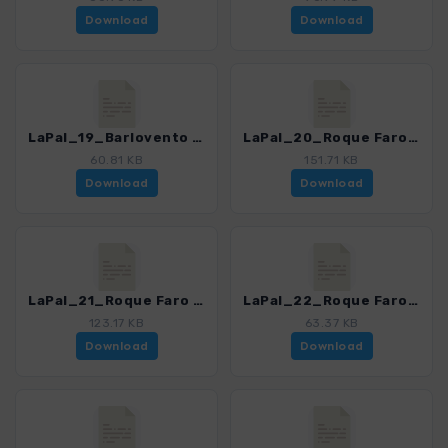
Download
Download
LaPal_19_Barlovento - Gallegos - Franceses_4246_17.gpx
LaPal_20_Roque Faro - Barlovento_4246_17.gpx
60.81 KB
151.71 KB
Download
Download
LaPal_21_Roque Faro - Pico de la Cruz_4246_17.gpx
LaPal_22_Roque Faro - Francheses_4246_17.gpx
123.17 KB
63.37 KB
Download
Download