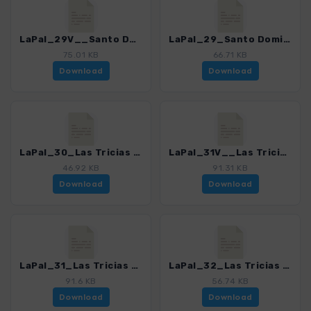
LaPal_29V__Santo Domingo - Cueva del Agua - San Antonio_4246_17.gpx
LaPal_29_Santo Domingo - Cueva del Agua_4246_17.gpx
75.01 KB
66.71 KB
Download
Download
LaPal_30_Las Tricias - Buracas_4246_17.gpx
LaPal_31V__Las Tricias - Lomada Grande_4246_17.gpx
46.92 KB
91.31 KB
Download
Download
LaPal_31_Las Tricias - Lomada Grande_4246_17.gpx
LaPal_32_Las Tricias - El Castillo_4246_17.gpx
91.6 KB
56.74 KB
Download
Download