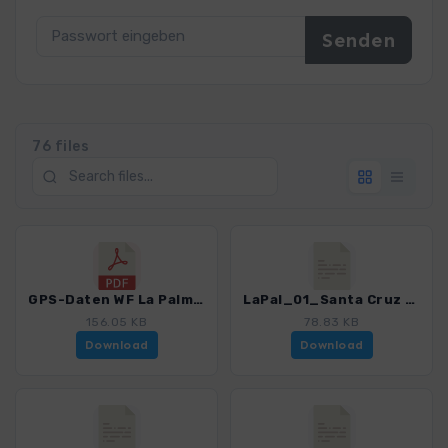
76 files
GPS-Daten WF La Palma - Haftungsausschluss, Nutzungsbedingungen und Hinweise_4246_17.pdf
LaPal_01_Santa Cruz - Mirador de la Concepcion_4246_17.gpx
156.05 KB
78.83 KB
Download
Download