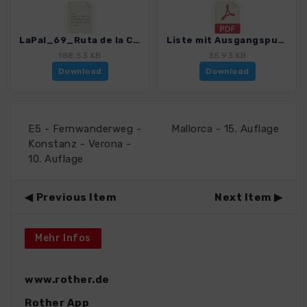
LaPal_69_Ruta de la Cresteria_4246_17.gpx
Liste mit Ausgangspunkten_4246_17.pdf
188.53 KB
35.93 KB
Download
Download
E5 - Fernwanderweg -
Mallorca - 15. Auflage
Konstanz - Verona -
10. Auflage
Previous Item
Next Item
Mehr Infos
www.rother.de
Rother App