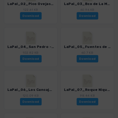
LaPal_02_Pico Ovejas_4246_17.gpx
LaPal_03_Bco de La Madera_4246_17.gpx
122.61 KB
60.96 KB
Download
Download
LaPal_04_San Pedro - El Paso_4246_17.gpx
LaPal_05_Fuentes de Las Brenas_4246_17.gpx
102.82 KB
60.7 KB
Download
Download
LaPal_06_Los Cancajos - Mazo_4246_17.gpx
LaPal_07_Roque Niquiomo_4246_17.gpx
120.09 KB
98.44 KB
Download
Download