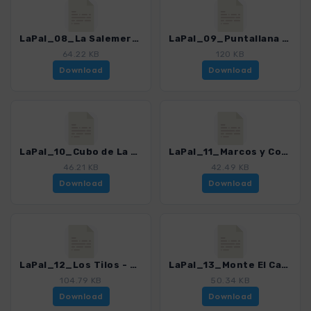
LaPal_08_La Salemera_4246_17.gpx
LaPal_09_Puntallana - Los Sauces_4246_17.gpx
64.22 KB
120 KB
Download
Download
LaPal_10_Cubo de La Galga_4246_17.gpx
LaPal_11_Marcos y Cordero_4246_17.gpx
46.21 KB
42.49 KB
Download
Download
LaPal_12_Los Tilos - Codero_4246_17.gpx
LaPal_13_Monte El Canal y Los Tilos_4246_17.gpx
104.79 KB
50.34 KB
Download
Download