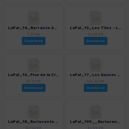
LaPal_14_Barranco del Agua_4246_17.gpx
LaPal_15_Los Tilos - Los Sauces_4246_17.gpx
5.21 KB
56.86 KB
Download
Download
LaPal_16_Pico de la Cruz - Los Sauces_4246_17.gpx
LaPal_17_Los Sauces - Barlovento_4246_17.gpx
87.21 KB
106.32 KB
Download
Download
LaPal_18_Barlovento - La Fajana_4246_17.gpx
LaPal_19V__Barlovento - Gallegos_4246_17.gpx
50.96 KB
96.99 KB