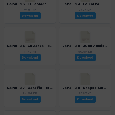
LaPal_23_El Tablado - Don Pedro_4246_17.gpx
LaPal_24_La Zarza - Don Pedro_4246_17.gpx
69.81 KB
77.76 KB
Download
Download
LaPal_25_La Zarza - Ermita San Antonio_4246_17.gpx
LaPal_26_Juan Adalid - Playa de El Mudo_4246_17.gpx
41.79 KB
60.69 KB
Download
Download
LaPal_27_Garafia - El Tablado_4246_17.gpx
LaPal_28_Dragos Salvatierra_4246_17.gpx
94.84 KB
26.97 KB
Download
Download