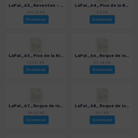
LaPal_63_Reventon - Refugio de la Punta de los Roques_4246_17.gpx
LaPal_64_Pico de la Nieve_4246_17.gpx
140.27 KB
53 KB
Download
Download
LaPal_65_Pico de la Nieve - Ermita Virgen del Pino_4246_17.gpx
LaPal_66_Roque de los Muchachos_4246_17.gpx
131.67 KB
60.68 KB
Download
Download
LaPal_67_Roque de los Muchachos - Somada Alta_4246_17.gpx
LaPal_68_Roque de los Muchachos -Tijarafe_4246_17.gpx
96.03 KB
96.1 KB
Download
Download