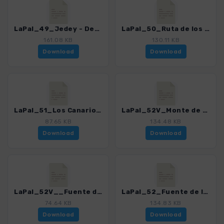
LaPal_49_Jedey - Deseada_4246_17.gpx
LaPal_50_Ruta de los Volcanes Refugio del Pilar_4246_17.gpx
161.08 KB
130.11 KB
Download
Download
LaPal_51_Los Canarios - San Antonio - Teneguia - Faro_4246_17.gpx
LaPal_52V_Monte de Luna - Volcan Martin_4246_17.gpx
87.65 KB
134.48 KB
Download
Download
LaPal_52V__Fuente de los Roques - Volcan Martin_4246_17.gpx
LaPal_52_Fuente de los Roques - Volcan Martin_lang unbearbeitet_4246_17.gpx
74.64 KB
134.83 KB
Download
Download