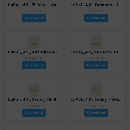
LaPal_43_El Paso - Cumbre Nueva_4246_17.gpx
LaPal_44_Tacande - Llano del Jable_4246_17.gpx
74.61 KB
66.51 KB
Download
Download
LaPal_45_Refugio del Pilar - Pico Nambroque_4246_17.gpx
LaPal_46_San Nicolas - Volcan San Juan_4246_17.gpx
115.62 KB
75.46 KB
Download
Download
LaPal_47_Jedey - El Remo_4246_17.gpx
LaPal_48_Jedey - Volcan Tajuya_4246_17.gpx
94.96 KB
58.82 KB
Download
Download