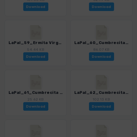
Download
Download
LaPal_59_Ermita Virgen del Pino - Cumbrecita_4246_17.gpx
LaPal_60_Cumbrecita - Los Llanos_4246_17.gpx
54.44 KB
86.07 KB
Download
Download
LaPal_61_Cumbrecita - Mirador de las Chozas_4246_17.gpx
LaPal_62_Cumbrecita - Escuchadero - Playa de Taburiente_4246_17.gpx
25.62 KB
102.13 KB
Download
Download