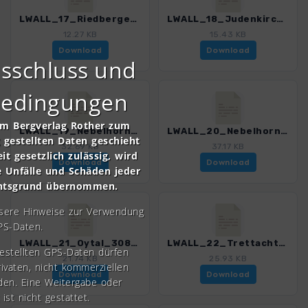
LWALL_17_Riedbergerhorn_3088_5.gpx
LWALL_18_Judenkirche_3088_5.gpx
12.27 KB
15.43 KB
Download
Download
sschluss und
bedingungen
om Bergverlag Rother zum
LWALL_19_Nebelhorn-Engeratsgundsee_3088_5.gpx
LWALL_20_Nebelhorn-Laufbachereck_3088_5.gpx
gestellten Daten geschieht
32.69 KB
37.17 KB
it gesetzlich zulässig, wird
Download
Download
e Unfälle und Schäden jeder
chtsgrund übernommen.
nsere Hinweise zur Verwendung
PS-Daten.
LWALL_21_Oytal_3088_5.gpx
LWALL_22_Trettachtal_3088_5.gpx
gestellten GPS-Daten dürfen
21.74 KB
25.93 KB
rivaten, nicht kommerziellen
Download
Download
den. Eine Weitergabe oder
 ist nicht gestattet.