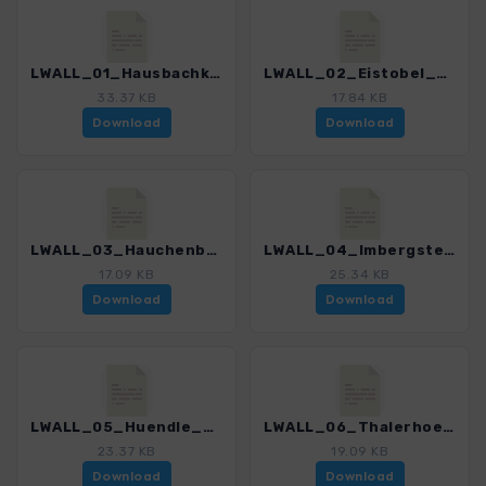
LWALL_01_Hausbachklamm_3088_5.gpx
LWALL_02_Eistobel_3088_5.gpx
33.37 KB
17.84 KB
Download
Download
LWALL_03_Hauchenberg_3088_5.gpx
LWALL_04_Imbergsteibis_3088_5.gpx
17.09 KB
25.34 KB
Download
Download
LWALL_05_Huendle_3088_5.gpx
LWALL_06_Thalerhoehe_3088_5.gpx
23.37 KB
19.09 KB
Download
Download