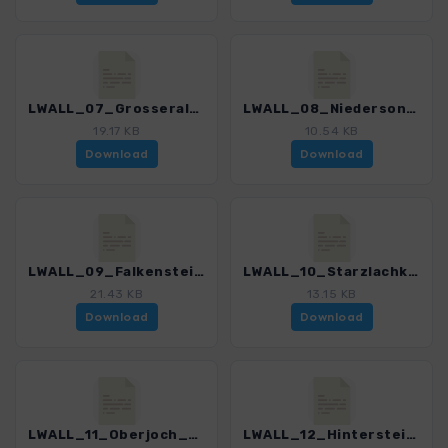
LWALL_07_Grosseralpsee_3088_5.gpx
LWALL_08_Niedersonthofenersee_3088_5.gpx
19.17 KB
10.54 KB
Download
Download
LWALL_09_Falkenstein_3088_5.gpx
LWALL_10_Starzlachklamm_3088_5.gpx
21.43 KB
13.15 KB
Download
Download
LWALL_11_Oberjoch_3088_5.gpx
LWALL_12_Hintersteinertal_3088_5.gpx