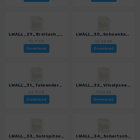
LWALL_29_Breitach_3088_5.gpx
LWALL_30_Schoenkahler_3088_5.gpx
18.71 KB
20.48 KB
Download
Download
LWALL_31_Talwanderung_3088_5.gpx
LWALL_32_Vilsalpsee_3088_5.gpx
20.71 KB
17.64 KB
Download
Download
LWALL_33_Sulzspitze_3088_5.gpx
LWALL_34_Schartschrofen_3088_5.gpx