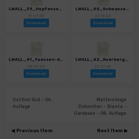
LWALL_39_Hopfensee_3088_5.gpx
LWALL_40_Schwansee-Alpsee_3088_5.gpx
10.57 KB
23.16 KB
Download
Download
LWALL_41_Fuessen-Alatsee_3088_5.gpx
LWALL_42_Auerberg_3088_5.gpx
28.95 KB
23.22 KB
Download
Download
Osttirol Süd - 06.
Klettersteige
Auflage
Dolomiten - Brenta -
Gardasee - 08. Auflage
Previous Item
Next Item