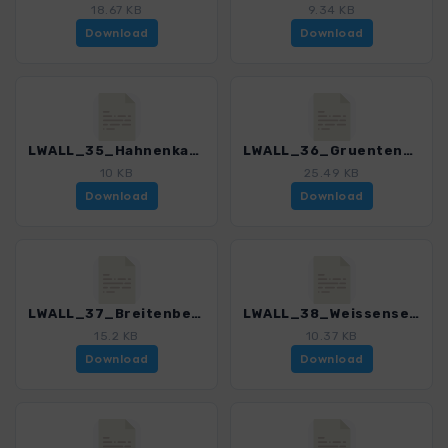
18.67 KB
9.34 KB
Download
Download
LWALL_35_Hahnenkamm_3088_5.gpx
LWALL_36_Gruentensee_3088_5.gpx
10 KB
25.49 KB
Download
Download
LWALL_37_Breitenberg_3088_5.gpx
LWALL_38_Weissensee_3088_5.gpx
15.2 KB
10.37 KB
Download
Download