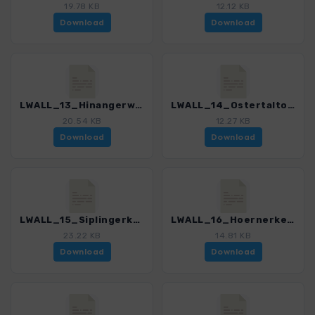
19.78 KB
12.12 KB
Download
Download
LWALL_13_Hinangerwasserfall_3088_5.gpx
LWALL_14_Ostertaltobel_3088_5.gpx
20.54 KB
12.27 KB
Download
Download
LWALL_15_Siplingerkopf_3088_5.gpx
LWALL_16_Hoernerkette_3088_5.gpx
23.22 KB
14.81 KB
Download
Download