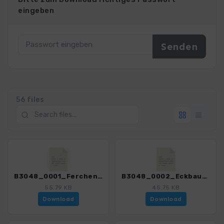
eingeben
56 files
B3048_0001_Ferchensee_3048_3.gpx
B3048_0002_Eckbauer_3048_3.gpx
55.79 KB
45.75 KB
Download
Download