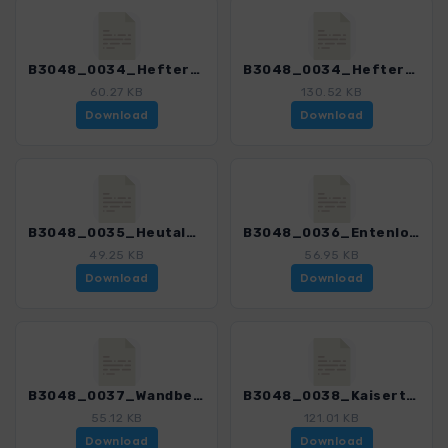
B3048_0034_Hefteralm_3048_3.gpx
B3048_0034_Hefteralm_mit Var_3048_3.gpx
60.27 KB
130.52 KB
Download
Download
B3048_0035_Heutal_3048_3.gpx
B3048_0036_Entenlochklamm_3048_3.gpx
49.25 KB
56.95 KB
Download
Download
B3048_0037_Wandberg_3048_3.gpx
B3048_0038_Kaisertal_3048_3.gpx
55.12 KB
121.01 KB
Download
Download