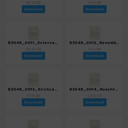
86.15 KB
56.9 KB
Download
Download
B3048_0011_Osterseen_3048_3.gpx
B3048_0012_Benediktbeuern_3048_3.gpx
52.63 KB
14.6 KB
Download
Download
B3048_0013_Kirchsee_3048_3.gpx
B3048_0014_Nuechternbrunn_3048_3.gpx
71.19 KB
23.3 KB
Download
Download