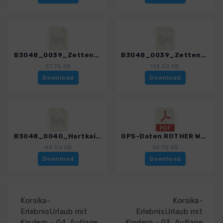
B3048_0039_Zettenkaiserkopf_3048_3.gpx
B3048_0039_Zettenkaiserkopf_mit Var_3048_3.gpx
57.75 KB
114.02 KB
Download
Download
B3048_0040_Hartkaiser_3048_3.gpx
GPS-Daten ROTHER WB LeichteWanderungen MuenchnerBerge - Haftungsausschluss, Nutzungsbedingungen und Hinweise_3048_3.pdf
44.56 KB
36.75 KB
Download
Download
Korsika-
Korsika-
ErlebnisUrlaub mit
ErlebnisUrlaub mit
Kindern - 04. Auflage
Kindern - 03. Auflage