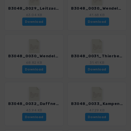
B3048_0029_Leitzachtal_3048_3.gpx
B3048_0030_Wendelstein_3048_3.gpx
63.04 KB
41.68 KB
Download
Download
B3048_0030_Wendelstein_mit Var_3048_3.gpx
B3048_0031_Thierberg_3048_3.gpx
68.82 KB
31.41 KB
Download
Download
B3048_0032_Daffnerwaldalm_3048_3.gpx
B3048_0033_Kampenwand_3048_3.gpx
43.94 KB
47.29 KB
Download
Download