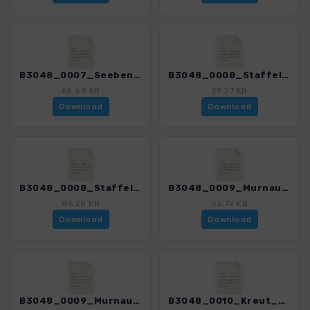
B3048_0007_Seebensee_3048_3.gpx
B3048_0008_Staffelsee_3048_3.gpx
65.58 KB
29.27 KB
Download
Download
B3048_0008_Staffelsee_mit Var_3048_3.gpx
B3048_0009_MurnauerMoos_3048_3.gpx
86.28 KB
52.72 KB
Download
Download
B3048_0009_MurnauerMoos_mit Var_3048_3.gpx
B3048_0010_Kreut_3048_3.gpx