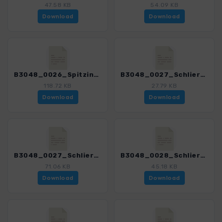
47.58 KB
54.09 KB
Download
Download
B3048_0026_Spitzingsee_mit Var_3048_3.gpx
B3048_0027_Schliersee_3048_3.gpx
118.72 KB
27.79 KB
Download
Download
B3048_0027_Schliersee_mit Var_3048_3.gpx
B3048_0028_Schliersbergalm_3048_3.gpx
71.06 KB
45.18 KB
Download
Download