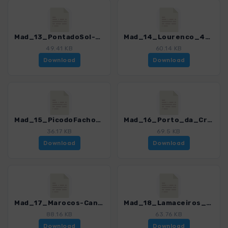
Mad_13_PontadoSol-Canhas_4811_12.gpx
Mad_14_Lourenco_4811_12.gpx
49.41 KB
60.14 KB
Download
Download
Mad_15_PicodoFacho_4811_12.gpx
Mad_16_Porto_da_Cruz-Machico_4811_12.gpx
36.17 KB
69.5 KB
Download
Download
Mad_17_Marocos-Canical-Tunnel_4811_12.gpx
Mad_18_Lamaceiros_4811_12.gpx
88.16 KB
63.76 KB
Download
Download