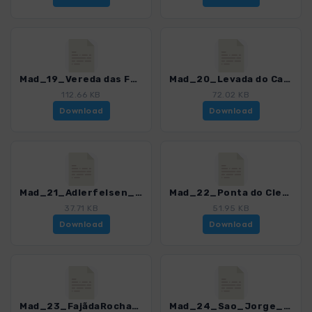
Mad_19_Vereda das Funduras_4811_12.gpx
Mad_20_Levada do Castelejo_4811_12.gpx
112.66 KB
72.02 KB
Download
Download
Mad_21_Adlerfelsen_4811_12.gpx
Mad_22_Ponta do Clerigo_4811_12.gpx
37.71 KB
51.95 KB
Download
Download
Mad_23_FajãdaRochadoNavio_4811_12.gpx
Mad_24_Sao_Jorge_4811_12.gpx