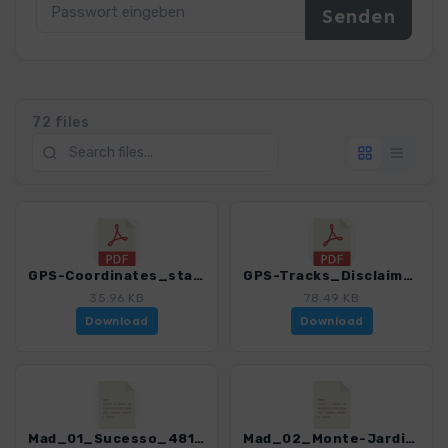
72 files
GPS-Coordinates_starting points_WG_Madeira_4811_12.pdf
GPS-Tracks_Disclaimer-Terms of use_WG_Madeira_4811_12.pdf
35.96 KB
78.49 KB
Download
Download
Mad_01_Sucesso_4811_12.gpx
Mad_02_Monte-JardimBotanico_4811_12.gpx