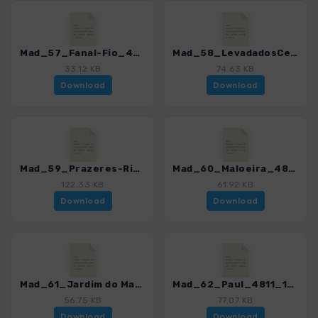
Mad_57_Fanal-Fio_4811_12.gpx
Mad_58_LevadadosCedros_4811_12.gpx
33.12 KB
74.63 KB
Download
Download
Mad_59_Prazeres-RibeiradaAchada_4811_12.gpx
Mad_60_Maloeira_4811_12.gpx
122.33 KB
61.92 KB
Download
Download
Mad_61_Jardim do Mar_4811_12.gpx
Mad_62_Paul_4811_12.gpx
56.75 KB
77.07 KB
Download
Download