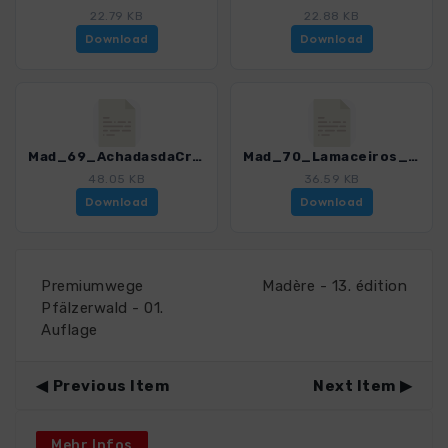
22.79 KB
22.88 KB
Download
Download
Mad_69_AchadasdaCruz-PortoMoniz_4811_12.gpx
Mad_70_Lamaceiros_4811_12.gpx
48.05 KB
36.59 KB
Download
Download
Premiumwege
Madère - 13. édition
Pfälzerwald - 01.
Auflage
Previous Item
Next Item
Mehr Infos