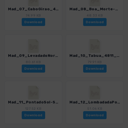
Mad_07_CaboGirao_4811_12.gpx
Mad_08_Boa_Morte-Cabo_Girao_4811_12.gpx
74.99 KB
48.33 KB
Download
Download
Mad_09_LevadadoNorte_4811_12.gpx
Mad_10_Tabua_4811_12.gpx
80.61 KB
79.91 KB
Download
Download
Mad_11_PontadoSol-SítioRibeirodaTabua_4811_12.gpx
Mad_12_LombadadaPonta_4811_12.gpx
127.52 KB
51.06 KB
Download
Download