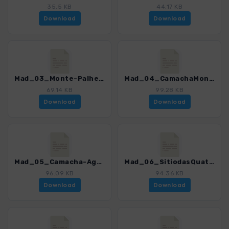
35.5 KB
44.17 KB
Download
Download
Mad_03_Monte-PalheiroGardens_4811_12.gpx
Mad_04_CamachaMonte_4811_12.gpx
69.14 KB
99.28 KB
Download
Download
Mad_05_Camacha-AguasMansa-Camacha_4811_12.gpx
Mad_06_SitiodasQuatroEstradas_4811_12.gpx
96.09 KB
94.36 KB
Download
Download