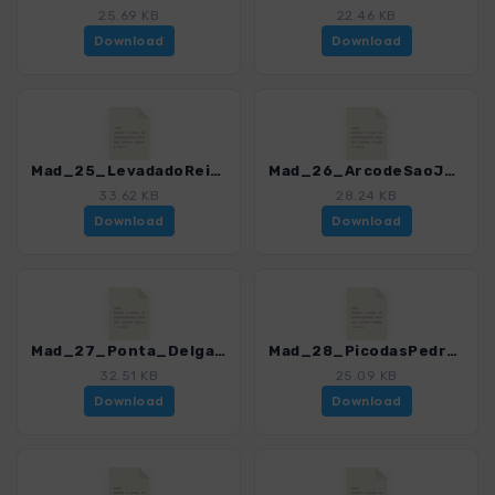
25.69 KB
22.46 KB
Download
Download
Mad_25_LevadadoRei_4811_12.gpx
Mad_26_ArcodeSaoJorge_4811_12.gpx
33.62 KB
28.24 KB
Download
Download
Mad_27_Ponta_Delgada-Sao_Cristovao_4811_12.gpx
Mad_28_PicodasPedras-Queimadas_4811_12.gpx
32.51 KB
25.09 KB
Download
Download