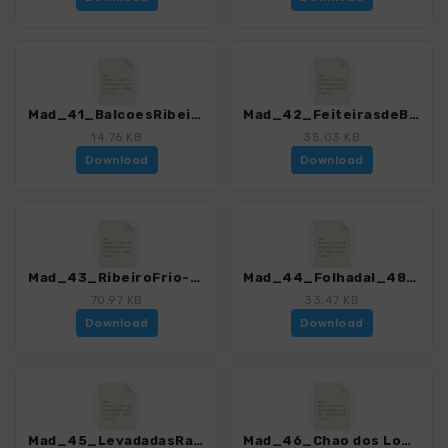
Mad_41_BalcoesRibeiroFrio_4811_12.gpx
Mad_42_FeiteirasdeBaixo_4811_12.gpx
14.76 KB
35.03 KB
Download
Download
Mad_43_RibeiroFrio-Portela_4811_12.gpx
Mad_44_Folhadal_4811_12.gpx
70.97 KB
33.47 KB
Download
Download
Mad_45_LevadadasRabaças_4811_12.gpx
Mad_46_Chao dos Louros_4811_12.gpx