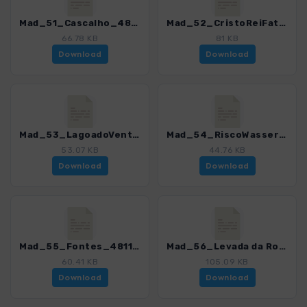
Mad_51_Cascalho_4811_12.gpx
Mad_52_CristoReiFatima_4811_12.gpx
66.78 KB
81 KB
Download
Download
Mad_53_LagoadoVento_4811_12.gpx
Mad_54_RiscoWasserfall_4811_12.gpx
53.07 KB
44.76 KB
Download
Download
Mad_55_Fontes_4811_12.gpx
Mad_56_Levada da Rocha Vermelha_4811_12.gpx
60.41 KB
105.09 KB
Download
Download