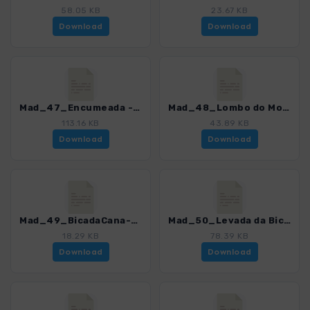
58.05 KB
23.67 KB
Download
Download
Mad_47_Encumeada - Faja Escura_4811_12.gpx
Mad_48_Lombo do Mouro_4811_12.gpx
113.16 KB
43.89 KB
Download
Download
Mad_49_BicadaCana-Pinaculo_4811_12.gpx
Mad_50_Levada da Bica da Cana_4811_12.gpx
18.29 KB
78.39 KB
Download
Download