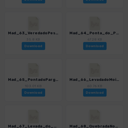
Mad_63_VeredadoPesqueiro_4811_12.gpx
Mad_64_Ponta_do_Pargo-Lombada_dos_Marinheiros_4811_12.gpx
35.8 KB
67.28 KB
Download
Download
Mad_65_PontadoPargo_4811_12.gpx
Mad_66_LevadadoMoinho_4811_12.gpx
103.01 KB
60.76 KB
Download
Download
Mad_67_Levada_do_Moinho_2_4811_12.gpx
Mad_68_QuebradaNova_4811_12.gpx