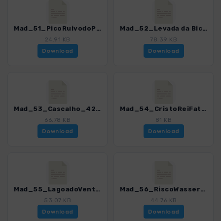
Mad_51_PicoRuivodoPaul_4274_16.gpx
Mad_52_Levada da Bica da Cana_4274_16.gpx
24.91 KB
78.39 KB
Download
Download
Mad_53_Cascalho_4274_16.gpx
Mad_54_CristoReiFatima_4274_16.gpx
66.78 KB
81 KB
Download
Download
Mad_55_LagoadoVento_4274_16.gpx
Mad_56_RiscoWasserfall_4274_16.gpx
53.07 KB
44.76 KB
Download
Download