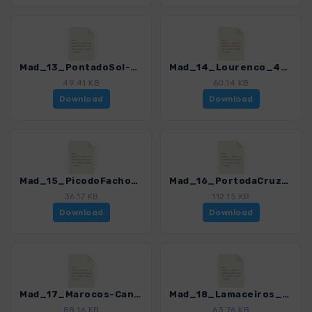
Mad_13_PontadoSol-Canhas_4274_16.gpx
Mad_14_Lourenco_4274_16.gpx
49.41 KB
60.14 KB
Download
Download
Mad_15_PicodoFacho_4274_16.gpx
Mad_16_PortodaCruz-Machico_4274_16.gpx
36.17 KB
112.15 KB
Download
Download
Mad_17_Marocos-Canical-Tunnel_4274_16.gpx
Mad_18_Lamaceiros_4274_16.gpx
88.16 KB
63.76 KB