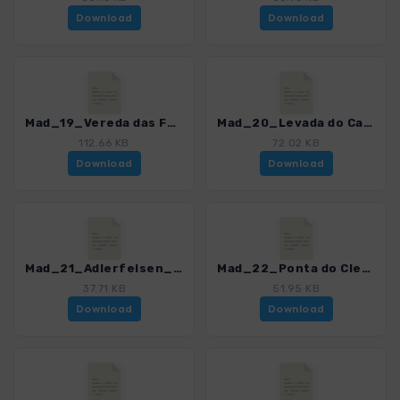
Download
Download
Mad_19_Vereda das Funduras_4274_16.gpx
Mad_20_Levada do Castelejo_4274_16.gpx
112.66 KB
72.02 KB
Download
Download
Mad_21_Adlerfelsen_4274_16.gpx
Mad_22_Ponta do Clerigo_4274_16.gpx
37.71 KB
51.95 KB
Download
Download