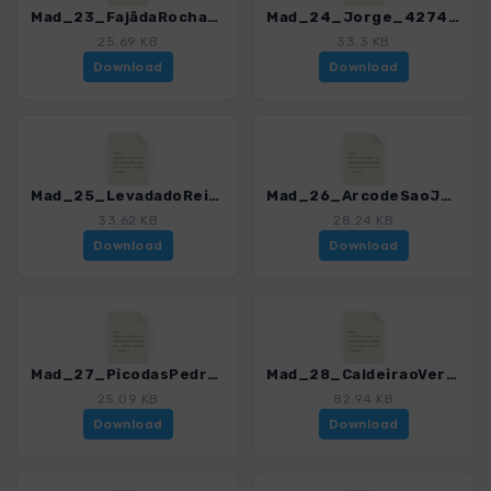
Mad_23_FajãdaRochadoNavio_4274_16.gpx
Mad_24_Jorge_4274_16.gpx
25.69 KB
33.3 KB
Download
Download
Mad_25_LevadadoRei_4274_16.gpx
Mad_26_ArcodeSaoJorge_4274_16.gpx
33.62 KB
28.24 KB
Download
Download
Mad_27_PicodasPedras-Queimadas_4274_16.gpx
Mad_28_CaldeiraoVerde_4274_16.gpx
25.09 KB
82.94 KB
Download
Download