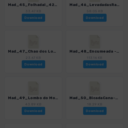
Mad_45_Folhadal_4274_16.gpx
Mad_46_LevadadasRabaças_4274_16.gpx
33.47 KB
58.05 KB
Download
Download
Mad_47_Chao dos Louros_4274_16.gpx
Mad_48_Encumeada - Faja Escura_4274_16.gpx
23.67 KB
113.16 KB
Download
Download
Mad_49_Lombo do Mouro_4274_16.gpx
Mad_50_BicadaCana-Pinaculo_4274_16.gpx
43.89 KB
18.29 KB
Download
Download