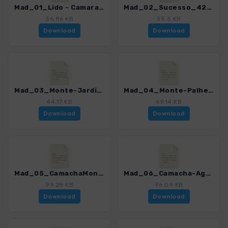
Mad_01_Lido - Camara de Lobos_4274_16.gpx
Mad_02_Sucesso_4274_16.gpx
36.86 KB
35.5 KB
Download
Download
Mad_03_Monte-JardimBotanico_4274_16.gpx
Mad_04_Monte-PalheiroGardens_4274_16.gpx
44.17 KB
69.14 KB
Download
Download
Mad_05_CamachaMonte_4274_16.gpx
Mad_06_Camacha-AguasMansa-Camacha_4274_16.gpx
99.28 KB
96.09 KB
Download
Download