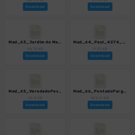
Download
Download
Mad_63_Jardim do Mar_4274_16.gpx
Mad_64_Paul_4274_16.gpx
56.75 KB
77.07 KB
Download
Download
Mad_65_VeredadoPesqueiro_4274_16.gpx
Mad_66_PontadoPargo_4274_16.gpx
35.8 KB
103.01 KB
Download
Download