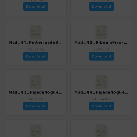
Download
Download
Mad_41_FeiteirasdeBaixo_4274_16.gpx
Mad_42_RibeiroFrio-Portela_4274_16.gpx
35.03 KB
70.97 KB
Download
Download
Mad_43_FajadaNogueira_4274_16.gpx
Mad_44_FajadaNogueira2_4274_16.gpx
54.71 KB
60.34 KB
Download
Download