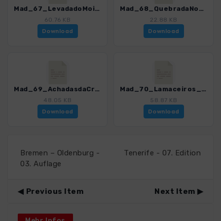
Mad_67_LevadadoMoinho_4274_16.gpx
Mad_68_QuebradaNova_4274_16.gpx
60.76 KB
22.88 KB
Download
Download
Mad_69_AchadasdaCruz-PortoMoniz_4274_16.gpx
Mad_70_Lamaceiros_4274_16.gpx
48.05 KB
58.87 KB
Download
Download
Bremen – Oldenburg -
Tenerife - 07. Edition
03. Auflage
Previous Item
Next Item
Mehr Infos