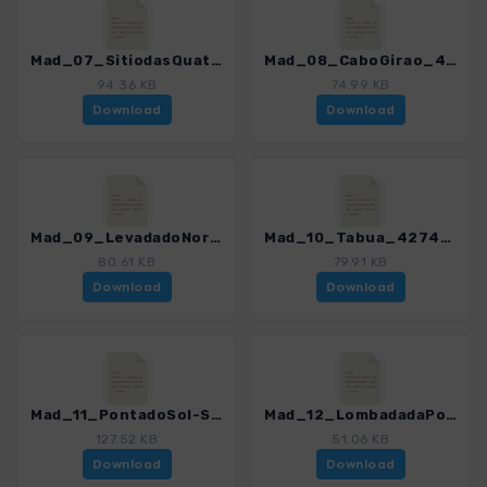
Mad_07_SitiodasQuatroEstradas_4274_16.gpx
Mad_08_CaboGirao_4274_16.gpx
94.36 KB
74.99 KB
Download
Download
Mad_09_LevadadoNorte_4274_16.gpx
Mad_10_Tabua_4274_16.gpx
80.61 KB
79.91 KB
Download
Download
Mad_11_PontadoSol-SítioRibeirodaTabua_4274_16.gpx
Mad_12_LombadadaPonta_4274_16.gpx
127.52 KB
51.06 KB
Download
Download