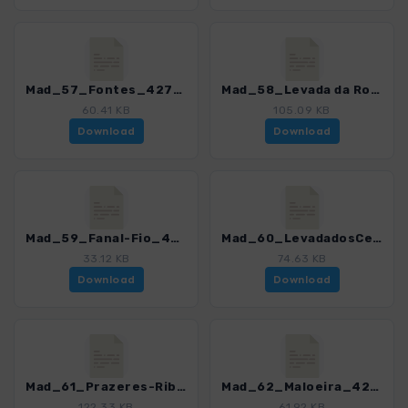
Mad_57_Fontes_4274_16.gpx
Mad_58_Levada da Rocha Vermelha_4274_16.gpx
60.41 KB
105.09 KB
Download
Download
Mad_59_Fanal-Fio_4274_16.gpx
Mad_60_LevadadosCedros_4274_16.gpx
33.12 KB
74.63 KB
Download
Download
Mad_61_Prazeres-RibeiradaAchada_4274_16.gpx
Mad_62_Maloeira_4274_16.gpx
122.33 KB
61.92 KB