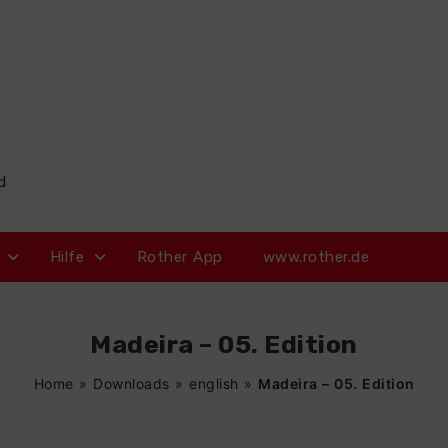
d
Hilfe
Rother App
www.rother.de
Madeira – 05. Edition
Home
»
Downloads
»
english
»
Madeira – 05. Edition