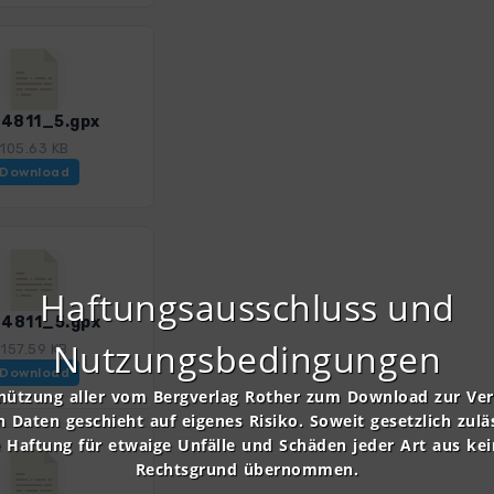
4811_5.gpx
105.63 KB
Download
Haftungsausschluss und
4811_5.gpx
Nutzungsbedingungen
157.59 KB
Download
nützung aller vom Bergverlag Rother zum Download zur Ve
n Daten geschieht auf eigenes Risiko. Soweit gesetzlich zulä
e Haftung für etwaige Unfälle und Schäden jeder Art aus ke
Rechtsgrund übernommen.