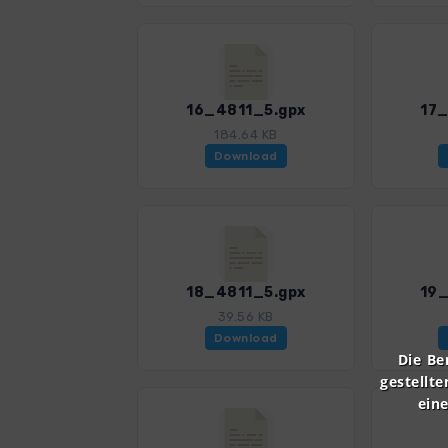
16_4811_5.gpx
17_
184.64 KB
Download
18_4811_5.gpx
19_
39.56 KB
Download
Die Be
gestellte
ein