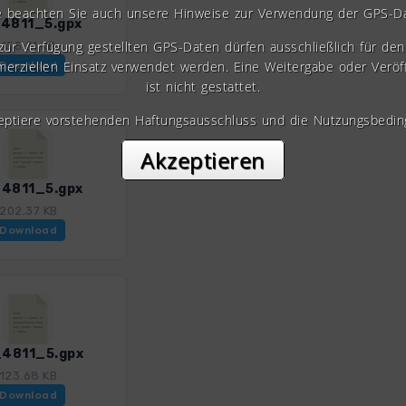
e beachten Sie auch unsere Hinweise zur Verwendung der GPS-D
4811_5.gpx
 zur Verfügung gestellten GPS-Daten dürfen ausschließlich für den 
155.21 KB
erziellen Einsatz verwendet werden. Eine Weitergabe oder Veröf
Download
ist nicht gestattet.
zeptiere vorstehenden Haftungsausschluss und die Nutzungsbedin
Akzeptieren
4811_5.gpx
202.37 KB
Download
4811_5.gpx
123.68 KB
Download