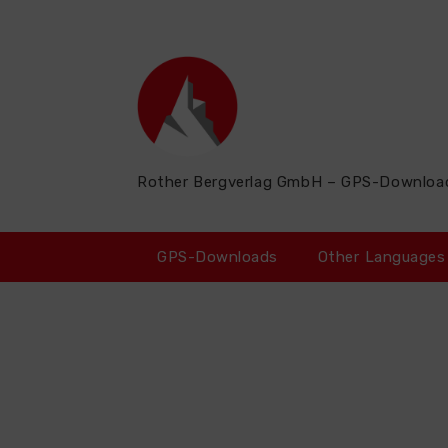
Zum
Inhalt
springen
Rother Bergverlag GmbH – GPS-Downloa
GPS-Downloads
Other Languages