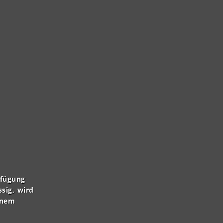
rfügung
ssig, wird
inem