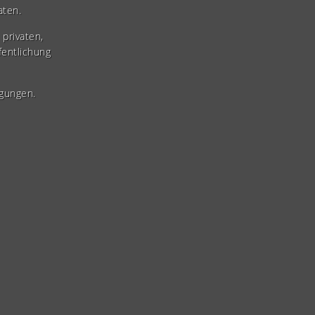
aten.
privaten,
fentlichung
gungen.