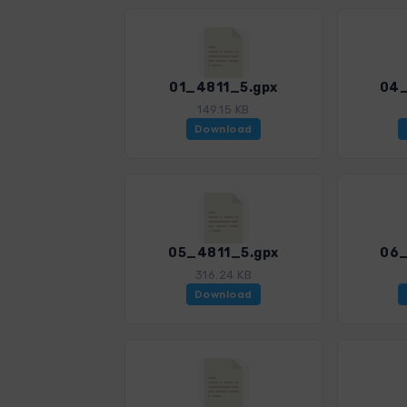
01_4811_5.gpx
04_
149.15 KB
Download
05_4811_5.gpx
06_
316.24 KB
Download