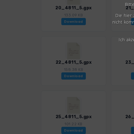
Bitt
20_4811_5.gpx
21_
Die hier
133.09 KB
nicht komm
Download
Ich ak
22_4811_5.gpx
23_
158.38 KB
Download
25_4811_5.gpx
26_
101.22 KB
Download